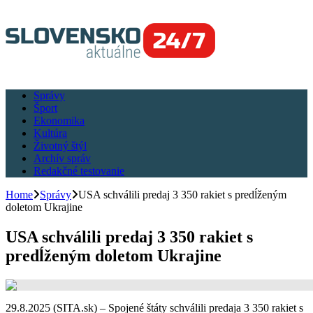
Správy
Šport
Ekonomika
Kultúra
Životný štýl
Archív správ
Redakčné testovanie
Home
Správy
USA schválili predaj 3 350 rakiet s predĺženým
doletom Ukrajine
USA schválili predaj 3 350 rakiet s
predĺženým doletom Ukrajine
29.8.2025 (SITA.sk) – Spojené štáty schválili predaja 3 350 rakiet s