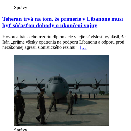
Správy
Teherán trvá na tom, že prímerie v Libanone musí
byť súčasťou dohody o ukončení vojny
Hovorca iránskeho rezortu diplomacie v tejto súvislosti vyhlásil, že
Irán „prijme všetky opatrenia na podporu Libanonu a odporu proti
nezákonnej agresii sionistického režimu“.
[…]
Správy