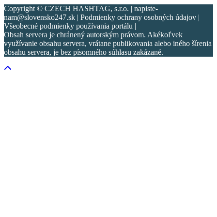
Copyright © CZECH HASHTAG, s.r.o. | napiste-
nam@slovensko247.sk | Podmienky ochrany osobných údajov |
Všeobecné podmienky používania portálu |
Obsah servera je chránený autorským právom. Akékoľvek
využívanie obsahu servera, vrátane publikovania alebo iného šírenia
obsahu servera, je bez písomného súhlasu zakázané.