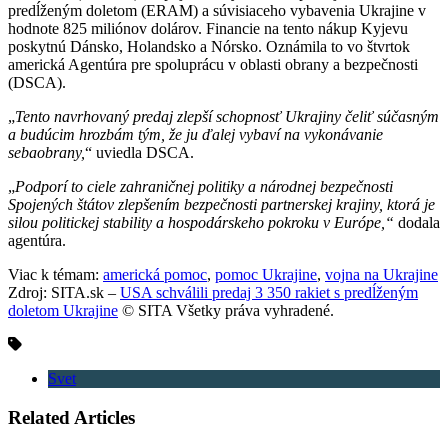
predĺženým doletom (ERAM) a súvisiaceho vybavenia Ukrajine v
hodnote 825 miliónov dolárov. Financie na tento nákup Kyjevu
poskytnú Dánsko, Holandsko a Nórsko. Oznámila to vo štvrtok
americká Agentúra pre spoluprácu v oblasti obrany a bezpečnosti
(DSCA).
„
Tento navrhovaný predaj zlepší schopnosť Ukrajiny čeliť súčasným
a budúcim hrozbám tým, že ju ďalej vybaví na vykonávanie
sebaobrany,
“ uviedla DSCA.
„
Podporí to ciele zahraničnej politiky a národnej bezpečnosti
Spojených štátov zlepšením bezpečnosti partnerskej krajiny, ktorá je
silou politickej stability a hospodárskeho pokroku v Európe,“
dodala
agentúra.
Viac k témam:
americká pomoc
,
pomoc Ukrajine
,
vojna na Ukrajine
Zdroj: SITA.sk –
USA schválili predaj 3 350 rakiet s predĺženým
doletom Ukrajine
© SITA Všetky práva vyhradené.
Svet
Related Articles