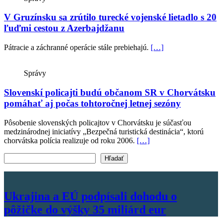
V Gruzínsku sa zrútilo turecké vojenské lietadlo s 20
ľuďmi cestou z Azerbajdžanu
Pátracie a záchranné operácie stále prebiehajú.
[…]
Správy
Slovenskí policajti budú občanom SR v Chorvátsku
pomáhať aj počas tohtoročnej letnej sezóny
Pôsobenie slovenských policajtov v Chorvátsku je súčasťou
medzinárodnej iniciatívy „Bezpečná turistická destinácia“, ktorú
chorvátska polícia realizuje od roku 2006.
[…]
Vyhľadať text
Hľadať
Ukrajina a EÚ podpísali dohodu o
pôžičke do výšky 35 miliárd eur