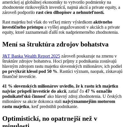
americkej aj globálnej ekonomiky to vytvorilo podmienky na
zhodnotenie rizikovejších investícií, najmä akcií a private equity, a
zároveň podporilo
rast cien dlhopisov a nehnuteľností.
Rast majetku bol však do veľkej miery výsledkom
aktívneho
investičného prístupu
a vyššej angažovanosti v akciách a private
equity, ktoré zaznamenali ďalší rok nadpriemerného zhodnotenia.
Mení sa štruktúra zdrojov bohatstva
J&T Banka Wealth Report 2025
zároveň poukazuje na zmenu v
štruktúre zdrojov bohatstva. Hoci príjmy z podnikania zostávajú
hlavným zdrojom rastu majetku slovenských milionárov, ich podiel
po prvýkrát klesol pod 50 %
. Rastúci význam, naopak, získavajú
finančné investície.
41 % slovenských milionárov uviedlo, že k rastu ich majetku
najviac prispeli investície do akcií
, zatiaľ čo
47 % označilo
podnikateľskú činnosť
ako hlavný zdroj zhodnotenia. U českých
milionárov sa akcie dokonca stali
najvýznamnejším motorom
rastu majetku
, keď predstihli podnikanie.
Optimistickí, no opatrnejší než v
minulosti