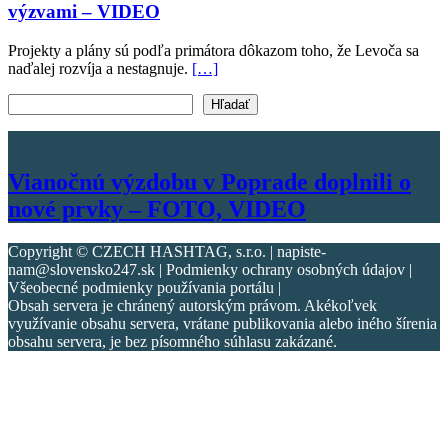
výzvami – VIDEO
Projekty a plány sú podľa primátora dôkazom toho, že Levoča sa
naďalej rozvíja a nestagnuje.
[…]
Vyhľadať text
Hľadať
Vianočnú výzdobu v Poprade doplnili o
nové prvky – FOTO, VIDEO
Copyright © CZECH HASHTAG, s.r.o. | napiste-
nam@slovensko247.sk | Podmienky ochrany osobných údajov |
Všeobecné podmienky používania portálu |
Obsah servera je chránený autorským právom. Akékoľvek
využívanie obsahu servera, vrátane publikovania alebo iného šírenia
obsahu servera, je bez písomného súhlasu zakázané.