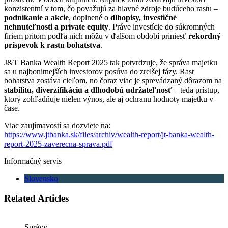
konzistentní v tom, čo považujú za hlavné zdroje budúceho rastu –
podnikanie a akcie
, doplnené o
dlhopisy, investičné
nehnuteľnosti a private equity
. Práve investície do súkromných
firiem pritom podľa nich môžu v ďalšom období priniesť
rekordný
príspevok k rastu bohatstva
.
J&T Banka Wealth Report 2025 tak potvrdzuje, že správa majetku
sa u najbonitnejších investorov posúva do zrelšej fázy. Rast
bohatstva zostáva cieľom, no čoraz viac je sprevádzaný dôrazom na
stabilitu, diverzifikáciu a dlhodobú udržateľnosť
– teda prístup,
ktorý zohľadňuje nielen výnos, ale aj ochranu hodnoty majetku v
čase.
Viac zaujímavostí sa dozviete na:
https://www.jtbanka.sk/files/archiv/wealth-report/jt-banka-wealth-
report-2025-zaverecna-sprava.pdf
Informačný servis
Slovensko
Related Articles
Správy