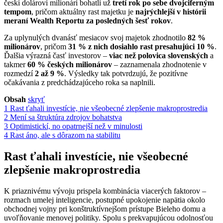
českí dolároví milionári bohatli už
tretí rok po sebe dvojciferným
tempom
, pričom aktuálny rast majetku je
najrýchlejší v histórii
meraní Wealth Reportu za posledných šesť rokov
.
Za uplynulých dvanásť mesiacov svoj majetok zhodnotilo
82 %
milionárov
, pričom
31 % z nich dosiahlo rast presahujúci 10 %
.
Ďalšia výrazná časť investorov –
viac než polovica slovenských
a
takmer
60 % českých milionárov
– zaznamenala zhodnotenie v
rozmedzí
2 až 9 %
. Výsledky tak potvrdzujú, že pozitívne
očakávania z predchádzajúceho roka sa naplnili.
Obsah
skryť
1
Rast ťahali investície, nie všeobecné zlepšenie makroprostredia
2
Mení sa štruktúra zdrojov bohatstva
3
Optimistickí, no opatrnejší než v minulosti
4
Rast áno, ale s dôrazom na stabilitu
Rast ťahali investície, nie všeobecné
zlepšenie makroprostredia
K priaznivému vývoju prispela kombinácia viacerých faktorov –
rozmach umelej inteligencie, postupné upokojenie napätia okolo
obchodnej vojny pri konštruktívnejšom prístupe Bieleho domu a
uvoľňovanie menovej politiky. Spolu s prekvapujúcou odolnosťou