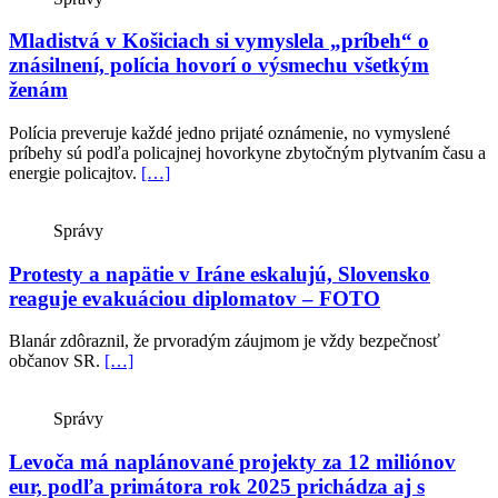
Mladistvá v Košiciach si vymyslela „príbeh“ o
znásilnení, polícia hovorí o výsmechu všetkým
ženám
Polícia preveruje každé jedno prijaté oznámenie, no vymyslené
príbehy sú podľa policajnej hovorkyne zbytočným plytvaním času a
energie policajtov.
[…]
Správy
Protesty a napätie v Iráne eskalujú, Slovensko
reaguje evakuáciou diplomatov – FOTO
Blanár zdôraznil, že prvoradým záujmom je vždy bezpečnosť
občanov SR.
[…]
Správy
Levoča má naplánované projekty za 12 miliónov
eur, podľa primátora rok 2025 prichádza aj s