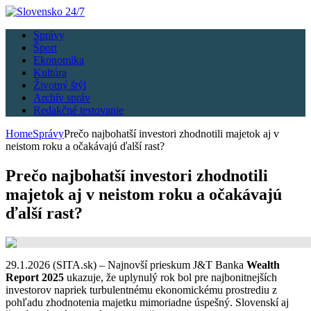
Správy
Šport
Ekonomika
Kultúra
Životný štýl
Archív správ
Redakčné testovanie
Home
Správy
Prečo najbohatší investori zhodnotili majetok aj v
neistom roku a očakávajú ďalší rast?
Prečo najbohatší investori zhodnotili
majetok aj v neistom roku a očakávajú
ďalší rast?
29.1.2026 (SITA.sk) – Najnovší prieskum J&T Banka
Wealth
Report 2025
ukazuje, že uplynulý rok bol pre najbonitnejších
investorov napriek turbulentnému ekonomickému prostrediu z
pohľadu zhodnotenia majetku mimoriadne úspešný. Slovenskí aj