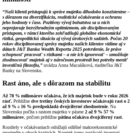
“Naši klienti pristupujú k správe majetku dlhodobo konzistentne –
s dôrazom na diverzifikáciu, realistické očakávania a ochranu
jeho hodnoty v čase. Pozitívny vývoj bohatstva sa u nich
neprejavuje bezvýhradným optimizmom, ale disciplinovaným
prístupom, v rámci ktorého zohľadňujú globálne ekonomické
riziká, geopolitickú situáciu aj vývoj úrokových sadzieb. Počas 20
rokov disciplinovanej správy majetku našich klientov vidíme aj v
dátach J&T Banka Wealth Reportu 2025 potvrdenie, že práve
schopnosť pracovať s rizikami – a nie ich ignorovať – umožňuje
zhodnocovať majetok aj v náročnom prostredí bez potreby meniť
investičnú filozofiu,”
uvádza Anna Macaláková, riaditeľka J&T
Banky na Slovensku.
Rast áno, ale s dôrazom na stabilitu
Až 78 % milionárov očakáva, že ich majetok bude v roku 2026
rásť.
Približne
dve tretiny českých investorov očakávajú rast o 2
až 9 %
a
16 % predpokladá dvojciferné zhodnotenie
. Na
Slovensku počíta s rastom majetku v pásme
2 až 9 % 57 %
milionárov
, pričom približne
pätina očakáva dvojciferný rast
.
Rozdiely v očakávaniach odrážajú odlišné makroekonomické
prostredie v oboch krajinách. Napriek tomu zostávajú investori