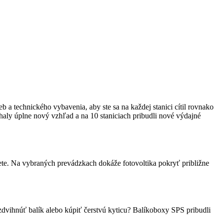
 a technického vybavenia, aby ste sa na každej stanici cítil rovnako
 haly úplne nový vzhľad a na 10 staniciach pribudli nové výdajné
iete. Na vybraných prevádzkach dokáže fotovoltika pokryť približne
zdvihnúť balík alebo kúpiť čerstvú kyticu? Balíkoboxy SPS pribudli