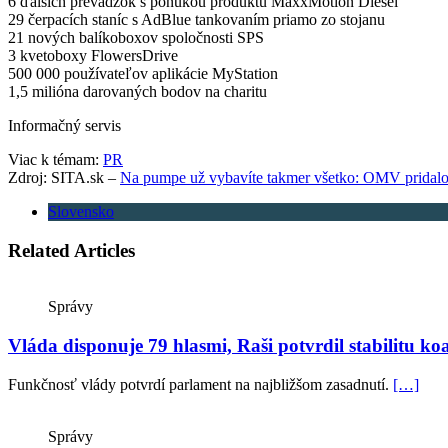
6 ďalších prevádzok s ponukou produktu MaxxMotion Diesel
29 čerpacích staníc s AdBlue tankovaním priamo zo stojanu
21 nových balíkoboxov spoločnosti SPS
3 kvetoboxy FlowersDrive
500 000 používateľov aplikácie MyStation
1,5 milióna darovaných bodov na charitu
Informačný servis
Viac k témam:
PR
Zdroj: SITA.sk –
Na pumpe už vybavíte takmer všetko: OMV pridalo n
Slovensko
Related Articles
Správy
Vláda disponuje 79 hlasmi, Raši potvrdil stabilitu ko
Funkčnosť vlády potvrdí parlament na najbližšom zasadnutí.
[…]
Správy