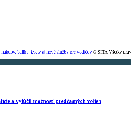
ákupy, balíky, kvety aj nové služby pre vodičov
© SITA Všetky práv
alície a vylúčil možnosť predčasných volieb