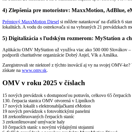
4) Zlepšenia pre motoristov: MaxxMotion, AdBlue, e
Prémiový MaxxMotion Diesel
si môžete natankovať na ďalších 6 sta
lokalitách. A vodu do ostrekovača si na vybraných 21 prevádzkach môž
5) Digitalizácia s ľudským rozmerom: MyStation a ch
Aplikáciu OMV MyStation už využíva viac ako 500 000 Slovákov – pat
podporili charitatívne organizácie Dobrý Anjel, Vlk a Amálka.
Zaregistrovali ste niektoré z týchto inovácií aj vy na svojej OMV-ke? V
získate na
www.omv.sk
.
OMV v roku 2025 v číslach
15 nových prevádzok s dostupnosťou potravín, celkovo 65 čerpacíc
130. čerpacia stanica OMV otvorená v Lipníkoch
17 nových lokalít s elektronabíjačkami eMotion
19 nových prevádzok s fotovoltickými panelmi
18 zrekonštruovaných čerpacích staníc
3 zrekonštruované umývacie haly
10 čerpacích staníc s novými výdajnými stojanmi