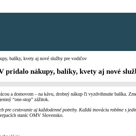
y, balíky, kvety aj nové služby pre vodičov
pridalo nákupy, balíky, kvety aj nové služ
rácou a domovom – na kávu, drobný nákup či vyzdvihnutie balíka. Zm
íjemný “one-stop” zážitok.
b pre cestovanie aj každodenné potreby. Každú inováciu robíme s jedi
ť čerpacích staníc OMV Slovensko.