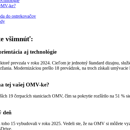
technológie
j OMV-ke?
oda do ostrekovačov
ody
te všimnúť:
rientácia aj technológie
ré prevzala v roku 2024. Cieľom je jednotný štandard dizajnu, služieb
držania. Modernizáciou prešlo 18 prevádzok, na troch získali umývacie
 na tej vašej OMV-ke?
ších 19 čerpacích staniciach OMV, čím sa pokrytie rozšírilo na 51 % s
ý deň
 z toho 15 vybudovali v roku 2025. Vedeli ste, že na OMV si môžete vy
sDrive.