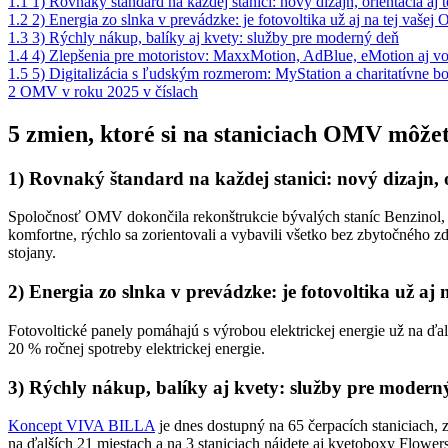
1.1
1) Rovnaký štandard na každej stanici: nový dizajn, orientácia aj 
1.2
2) Energia zo slnka v prevádzke: je fotovoltika už aj na tej vaše
1.3
3) Rýchly nákup, balíky aj kvety: služby pre moderný deň
1.4
4) Zlepšenia pre motoristov: MaxxMotion, AdBlue, eMotion aj v
1.5
5) Digitalizácia s ľudským rozmerom: MyStation a charitatívne b
2
OMV v roku 2025 v číslach
5 zmien, ktoré si na staniciach OMV môže
1) Rovnaký štandard na každej stanici: nový dizajn, o
Spoločnosť OMV dokončila rekonštrukcie bývalých staníc Benzinol, kto
komfortne, rýchlo sa zorientovali a vybavili všetko bez zbytočného z
stojany.
2) Energia zo slnka v prevádzke: je fotovoltika už aj
Fotovoltické panely pomáhajú s výrobou elektrickej energie už na ďal
20 % ročnej spotreby elektrickej energie.
3) Rýchly nákup, balíky aj kvety: služby pre modern
Koncept VIVA BILLA
je dnes dostupný na 65 čerpacích staniciach,
na ďalších 21 miestach a na 3 staniciach nájdete aj kvetoboxy Flower