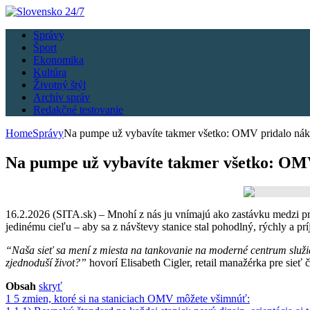
Správy
Šport
Ekonomika
Kultúra
Životný štýl
Archív správ
Redakčné testovanie
Home
Správy
Na pumpe už vybavíte takmer všetko: OMV pridalo nákup
Na pumpe už vybavíte takmer všetko: OMV 
16.2.2026 (SITA.sk) – Mnohí z nás ju vnímajú ako zastávku medzi p
jedinému cieľu – aby sa z návštevy stanice stal pohodlný, rýchly a pr
“Naša sieť sa mení z miesta na tankovanie na moderné centrum služie
zjednoduší život?”
hovorí Elisabeth Cigler, retail manažérka pre sie
Obsah
skryť
1
5 zmien, ktoré si na staniciach OMV môžete všimnúť: