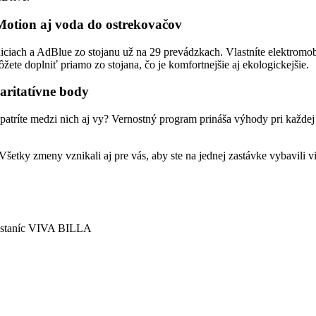
Motion aj voda do ostrekovačov
niciach a AdBlue zo stojanu už na 29 prevádzkach. Vlastníte elektrom
ete doplniť priamo zo stojana, čo je komfortnejšie aj ekologickejšie.
aritatívne body
ríte medzi nich aj vy? Vernostný program prináša výhody pri každej n
šetky zmeny vznikali aj pre vás, aby ste na jednej zastávke vybavili viac
h staníc VIVA BILLA