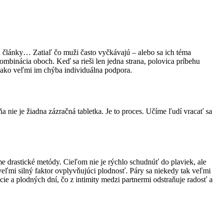
jú články… Zatiaľ čo muži často vyčkávajú – alebo sa ich téma
ombinácia oboch. Keď sa rieši len jedna strana, polovica príbehu
a ako veľmi im chýba individuálna podpora.
a nie je žiadna zázračná tabletka. Je to proces. Učíme ľudí vracať sa
me drastické metódy. Cieľom nie je rýchlo schudnúť do plaviek, ale
eľmi silný faktor ovplyvňujúci plodnosť. Páry sa niekedy tak veľmi
cie a plodných dní, čo z intimity medzi partnermi odstraňuje radosť a