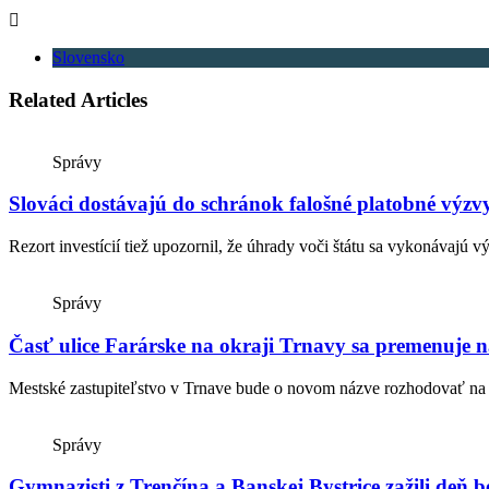
Slovensko
Related Articles
Správy
Slováci dostávajú do schránok falošné platobné výz
Rezort investícií tiež upozornil, že úhrady voči štátu sa vykonávajú 
Správy
Časť ulice Farárske na okraji Trnavy sa premenuje n
Mestské zastupiteľstvo v Trnave bude o novom názve rozhodovať na z
Správy
Gymnazisti z Trenčína a Banskej Bystrice zažili deň 