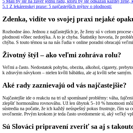
5
Mali by ste na záver jednu radu, ktorú by ste odkázali každej žene, k
5.1
Z lekárenskej praxe: 5 najčastejších mýtov o plodnosti:
Zdenka, vidíte vo svojej praxi nejaké opak
Rozhodne áno. Jednou z najčastejších je, že ženy sú v celom procese 
plodnosti vôbec nedotýka. A to je chyba. Štatistiky hovoria, že prob
chýba. S touto témou sa na nás ľudia v online poradni obracajú veľmi
Životný štýl – ako veľmi zohráva rolu?
Veľmi a často. Nedostatok pohybu, obezita, alkohol, cigarety, prebyto
k zdravým návykom – nielen kvôli bábätku, ale aj kvôli sebe samým.
Aké rady zaznievajú od vás najčastejšie?
Najčastejšie ide o reakciu na tri už spomínané problémy: váha, fajče
zlepšiť hormonálnu rovnováhu. Už len úbytok 5–10 % hmotnosti môže b
sústredia na počatie, že ich každý neúspešný pokus frustruje, čím sa 
uvoľnenie. Prvým krokom je teda často uvedomenie si, aký veľký vpl
Sú Slováci pripravení zveriť sa aj s takou