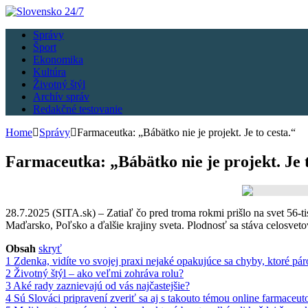
Správy
Šport
Ekonomika
Kultúra
Životný štýl
Archív správ
Redakčné testovanie
Home
Správy
Farmaceutka: „Bábätko nie je projekt. Je to cesta.“
Farmaceutka: „Bábätko nie je projekt. Je t
28.7.2025 (SITA.sk) – Zatiaľ čo pred troma rokmi prišlo na svet 56-ti
Maďarsko, Poľsko a ďalšie krajiny sveta. Plodnosť sa stáva celosvet
Obsah
skryť
1
Zdenka, vidíte vo svojej praxi nejaké opakujúce sa chyby, ktoré pár
2
Životný štýl – ako veľmi zohráva rolu?
3
Aké rady zaznievajú od vás najčastejšie?
4
Sú Slováci pripravení zveriť sa aj s takouto témou online farmaceut