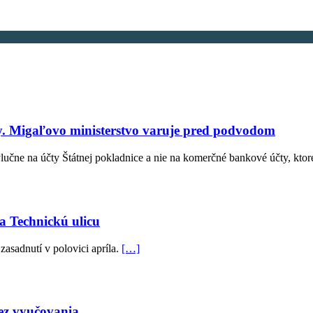
vy. Migaľovo ministerstvo varuje pred podvodom
výlučne na účty Štátnej pokladnice a nie na komerčné bankové účty, kto
a Technickú ulicu
asadnutí v polovici apríla.
[…]
bez vyučovania