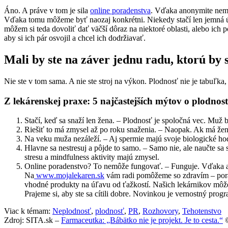
Áno. A práve v tom je sila
online poradenstva
. Vďaka anonymite nemaj
Vďaka tomu môžeme byť naozaj konkrétni. Niekedy stačí len jemná úpr
môžem si teda dovoliť dať väčší dôraz na niektoré oblasti, alebo ich
aby si ich pár osvojil a chcel ich dodržiavať.
Mali by ste na záver jednu radu, ktorú by s
Nie ste v tom sama. A nie ste stroj na výkon. Plodnosť nie je tabuľka
Z lekárenskej praxe: 5 najčastejších mýtov o plodnost
Stačí, keď sa snaží len žena. – Plodnosť je spoločná vec. Muž
Riešiť to má zmysel až po roku snaženia. – Naopak. Ak má žena
Na veku muža nezáleží. – Aj spermie majú svoje biologické hodi
Hlavne sa nestresuj a pôjde to samo. – Samo nie, ale naučte s
stresu a mindfulness aktivity majú zmysel.
Online poradenstvo? To nemôže fungovať. – Funguje. Vďaka ano
Na
www.mojalekaren.sk
vám radi pomôžeme so zdravím – pora
vhodné produkty na úľavu od ťažkostí. Našich lekárnikov môže
Prajeme si, aby ste sa cítili dobre. Novinkou je vernostný 
Viac k témam:
Neplodnosť
,
plodnosť
,
PR
,
Rozhovory
,
Tehotenstvo
Zdroj: SITA.sk –
Farmaceutka: „Bábätko nie je projekt. Je to cesta.“
©