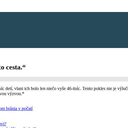
o cesta.“
síc detí, vlani ich bolo len niečo vyše 46-tisíc. Tento pokles nie je v
ovou výzvou.*
om bránia v počatí
ovi?