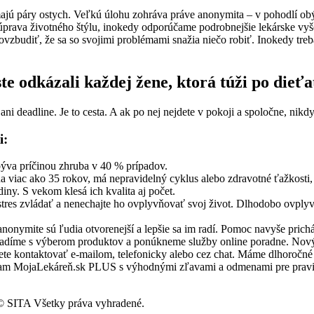
ú páry ostych. Veľkú úlohu zohráva práve anonymita – v pohodlí obýv
ava životného štýlu, inokedy odporúčame podrobnejšie lekárske vyšetr
 povzbudiť, že sa so svojimi problémami snažia niečo robiť. Inokedy t
te odkázali každej žene, ktorá túži po dieťa
, ani deadline. Je to cesta. A ak po nej nejdete v pokoji a spoločne, n
i:
 býva príčinou zhruba v 40 % prípadov.
 viac ako 35 rokov, má nepravidelný cyklus alebo zdravotné ťažkosti, 
ny. S vekom klesá ich kvalita aj počet.
a stres zvládať a nenechajte ho ovplyvňovať svoj život. Dlhodobo ovpl
nymite sú ľudia otvorenejší a lepšie sa im radí. Pomoc navyše prichád
díme s výberom produktov a ponúkneme služby online poradne. Nový
te kontaktovať e-mailom, telefonicky alebo cez chat. Máme dlhoročné 
program MojaLekáreň.sk PLUS s výhodnými zľavami a odmenami pre prav
 SITA Všetky práva vyhradené.