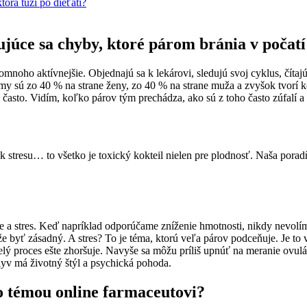
torá túži po dieťati?
ujúce sa chyby, ktoré párom bránia v počatí
omnoho aktívnejšie. Objednajú sa k lekárovi, sledujú svoj cyklus, číta
lémy sú zo 40 % na strane ženy, zo 40 % na strane muža a zvyšok tvorí k
 často. Vidím, koľko párov tým prechádza, ako sú z toho často zúfalí 
k stresu… to všetko je toxický kokteil nielen pre plodnosť. Naša poradň
nie a stres. Keď napríklad odporúčame zníženie hmotnosti, nikdy nevolí
yť zásadný. A stres? To je téma, ktorú veľa párov podceňuje. Je to v
celý proces ešte zhoršuje. Navyše sa môžu príliš upnúť na meranie ovulá
yv má životný štýl a psychická pohoda.
to témou online farmaceutovi?