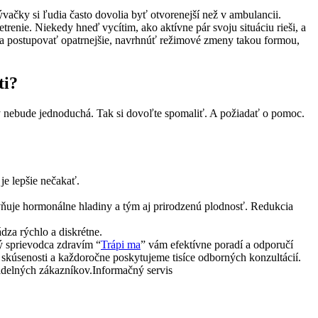
ačky si ľudia často dovolia byť otvorenejší než v ambulancii.
enie. Niekedy hneď vycítim, ako aktívne pár svoju situáciu rieši, a
reba postupovať opatrnejšie, navrhnúť režimové zmeny takou formou,
ti?
ikdy nebude jednoduchá. Tak si dovoľte spomaliť. A požiadať o pomoc.
je lepšie nečakať.
yvňuje hormonálne hladiny a tým aj prirodzenú plodnosť. Redukcia
za rýchlo a diskrétne.
 sprievodca zdravím “
Trápi ma
” vám efektívne poradí a odporučí
skúsenosti a každoročne poskytujeme tisíce odborných konzultácií.
idelných zákazníkov.Informačný servis