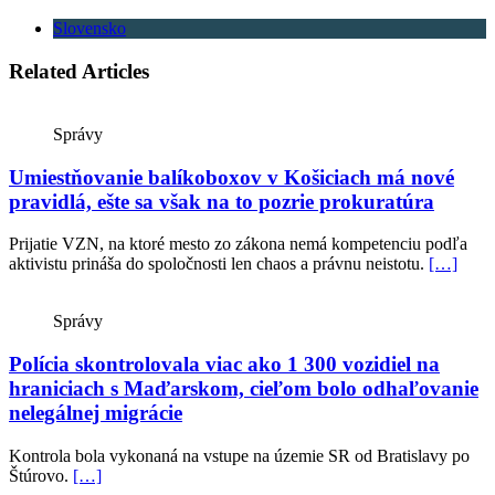
Slovensko
Related Articles
Správy
Umiestňovanie balíkoboxov v Košiciach má nové
pravidlá, ešte sa však na to pozrie prokuratúra
Prijatie VZN, na ktoré mesto zo zákona nemá kompetenciu podľa
aktivistu prináša do spoločnosti len chaos a právnu neistotu.
[…]
Správy
Polícia skontrolovala viac ako 1 300 vozidiel na
hraniciach s Maďarskom, cieľom bolo odhaľovanie
nelegálnej migrácie
Kontrola bola vykonaná na vstupe na územie SR od Bratislavy po
Štúrovo.
[…]