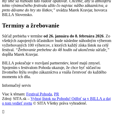
my sme sa rozhodli túto radosť opätovať. Chceme, aby si atmosféru
tohto výnimočného festivalu užilo čo najviac nášho zákazníctva, a
preto dávame do hry sto lístkov,”
uvádza Marek Kravjar, hovorca
BILLA Slovensko.
Termíny a žrebovanie
Súťaž prebieha v termíne
od 26. januára do 8. februára 2026
. Zo
všetkých zapojených účastníkov bude následne náhodným výberom
vyžrebovaných 100 výhercov, z ktorých každý získa lístok na celý
festival.
“Žrebovanie prebehne do 48 hodín od ukončenia súťaže,”
dopĺňa Marek Kravjar.
BILLA pokračuje v rozvíjaní partnerstiev, ktoré majú zmysel.
Spojením s festivalom Pohoda ukazuje, že chce byť súčasťou
životného štýlu svojho zákazníctva a vnáša čerstvosť do každého
momentu ich dňa.
Informačný servis
Viac k témam:
Festival Pohoda
,
PR
Zdroj: SITA.sk –
Vyhraj lístok na Pohodu! Odfoť sa v BILLA a daj
o tom vedieť svetu
© SITA Všetky práva vyhradené.