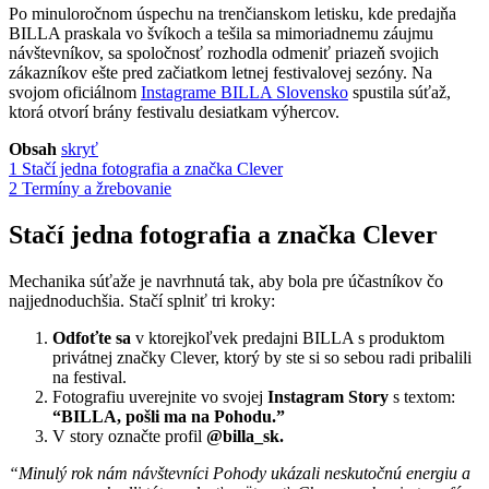
Po minuloročnom úspechu na trenčianskom letisku, kde predajňa
BILLA praskala vo švíkoch a tešila sa mimoriadnemu záujmu
návštevníkov, sa spoločnosť rozhodla odmeniť priazeň svojich
zákazníkov ešte pred začiatkom letnej festivalovej sezóny. Na
svojom oficiálnom
Instagrame BILLA Slovensko
spustila súťaž,
ktorá otvorí brány festivalu desiatkam výhercov.
Obsah
skryť
1
Stačí jedna fotografia a značka Clever
2
Termíny a žrebovanie
Stačí jedna fotografia a značka Clever
Mechanika súťaže je navrhnutá tak, aby bola pre účastníkov čo
najjednoduchšia. Stačí splniť tri kroky:
Odfoťte sa
v ktorejkoľvek predajni BILLA s produktom
privátnej značky Clever, ktorý by ste si so sebou radi pribalili
na festival.
Fotografiu uverejnite vo svojej
Instagram Story
s textom:
“BILLA, pošli ma na Pohodu.”
V story označte profil
@billa_sk.
“Minulý rok nám návštevníci Pohody ukázali neskutočnú energiu a