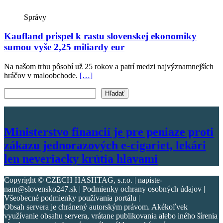
Správy
Kaufland prispel k rastu slovenskej ekonomiky
sumou vyše 2,25 miliardy eur
Na našom trhu pôsobí už 25 rokov a patrí medzi najvýznamnejších
hráčov v maloobchode.
[…]
Vyhľadať text
Hľadať
Ministerstvo financií je pre peniaze proti
zákazu jednorazových e-cigariet, lekári
len neveriacky krútia hlavami
Copyright © CZECH HASHTAG, s.r.o. | napiste-
nam@slovensko247.sk | Podmienky ochrany osobných údajov |
Všeobecné podmienky používania portálu |
Obsah servera je chránený autorským právom. Akékoľvek
využívanie obsahu servera, vrátane publikovania alebo iného šírenia