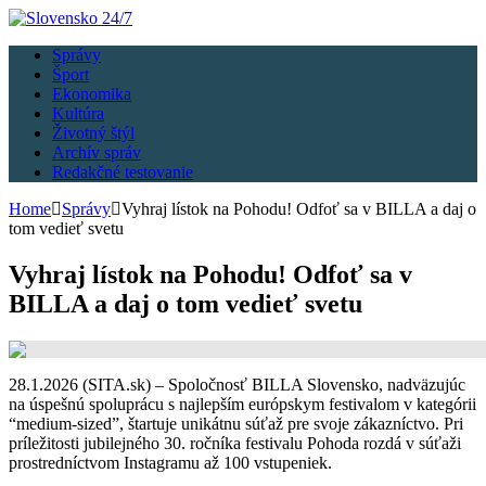
Správy
Šport
Ekonomika
Kultúra
Životný štýl
Archív správ
Redakčné testovanie
Home
Správy
Vyhraj lístok na Pohodu! Odfoť sa v BILLA a daj o
tom vedieť svetu
Vyhraj lístok na Pohodu! Odfoť sa v
BILLA a daj o tom vedieť svetu
28.1.2026 (SITA.sk) – Spoločnosť BILLA Slovensko, nadväzujúc
na úspešnú spoluprácu s najlepším európskym festivalom v kategórii
“medium-sized”, štartuje unikátnu súťaž pre svoje zákazníctvo. Pri
príležitosti jubilejného 30. ročníka festivalu Pohoda rozdá v súťaži
prostredníctvom Instagramu až 100 vstupeniek.