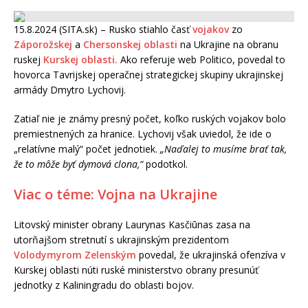
15.8.2024 (SITA.sk) – Rusko stiahlo časť
vojakov
zo
Záporožskej
a
Chersonskej oblasti
na Ukrajine na obranu
ruskej
Kurskej oblasti.
Ako referuje web Politico, povedal to
hovorca Tavrijskej operačnej strategickej skupiny ukrajinskej
armády Dmytro Lychovij.
Zatiaľ nie je známy presný počet, koľko ruských vojakov bolo
premiestnených za hranice. Lychovij však uviedol, že ide o
„relatívne malý“ počet jednotiek.
„Naďalej to musíme brať tak,
že to môže byť dymová clona,“
podotkol.
Viac o téme: Vojna na Ukrajine
Litovský minister obrany Laurynas Kasčiūnas zasa na
utorňajšom stretnutí s ukrajinským prezidentom
Volodymyrom Zelenským
povedal, že ukrajinská ofenzíva v
Kurskej oblasti núti ruské ministerstvo obrany presunúť
jednotky z Kaliningradu do oblasti bojov.