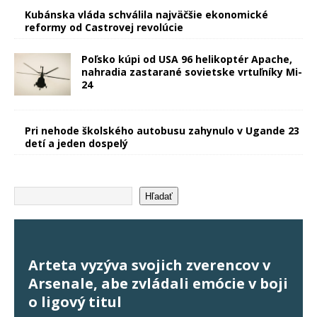
Kubánska vláda schválila najväčšie ekonomické
reformy od Castrovej revolúcie
Poľsko kúpi od USA 96 helikoptér Apache,
nahradia zastarané sovietske vrtuľníky Mi-
24
Pri nehode školského autobusu zahynulo v Ugande 23
detí a jeden dospelý
Hľadať
Arteta vyzýva svojich zverencov v
Arsenale, abe zvládali emócie v boji
o ligový titul