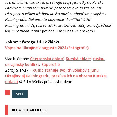
„Teraz vidíme, ako (Rusi) presúvajú svoje jednotky do Kurska.
Litovskému ľudu som hovoril: pozrite sa, ako za vás bojujú
Ukrajinci, a vďaka ich boju Rusko musí stiahnuť svoje vojská z
Kaliningradu. Dokonca to nazývame ‘demilitarizácia’
Kaliningradu a deje sa to vďaka statočnosti vašej armády, vďaka
vašim rozhodnutiam,“
povedal Kasčiūnas Zelenskému.
Zobraziť fotogalériu k článku:
Vojna na Ukrajine v auguste 2024 (fotografie)
Viac k témam:
Chersonská oblasť
,
Kurská oblasť
,
rusko-
ukrajinský konflikt
,
Záporožie
Zdroj: SITA.sk –
Rusko sťahuje svojich vojakov z juhu
Ukrajiny aj Kaliningradu, presúva ich na obranu Kurskej
oblasti
© SITA Všetky práva vyhradené.
SVET
RELATED ARTICLES