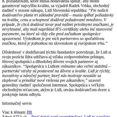
K požiadavkám, ktoré musia dodávatelia spĺňať, aby mohli
garantovať najvyššiu kvalitu, sa vyjadril Radek Vrbka, obchodný
riaditeľ v rezorte nákupu, Lidl Slovenská republika:
“Pre našich
dodávateľov platia tri základné pravidlá – musia spĺňať požiadavky
na kvalitu, cenu a schopnosť dodávať požadované množstvo. V
prípade, že chcú dodávať tovar pod našimi privátnymi značkami, je
nevyhnutné, aby mali napríklad IFS certifikáty alebo iné stanovené
parametre, na ktoré sú vždy ešte pred začiatkom spolupráce
upozornení. Výsledkom je pre nich partnerstvo so spoľahlivou
značkou, ktorá je jednotkou na slovenskom aj európskom trhu.”
Dôslednosť v dodržiavaní týchto štandardov potvrdzuje, že Lidl si
svoju pozíciu lídra udržiava aj vďaka zodpovednému prístupu,
férovej spolupráci a dlhodobej dôvere svojich partnerov aj
zákazníkov.
“Spoluprácu s Lidlom vnímame ako veľmi stabilnú –
partnerské vzťahy sú postavené na dôvere a kvalite. Lidl je rýchly,
inovatívny a náročný partner, ktorý nás motivuje neustále sa
zlepšovať a prinášať nové riešenia pre zákazníkov,”
uzavrel
generálny riaditeľ spoločnosti Istermeat. Spolupráca s veľkým
obchodným reťazcom, akým je Lidl, otvára dodávateľom dvere a
poskytuje istotu odbytu.
Informačný servis
Viac k témam:
PR
Zdroj: SITA.sk –
Prvý dotyk patrí spotrebiteľovi. Lidl to zaručuje