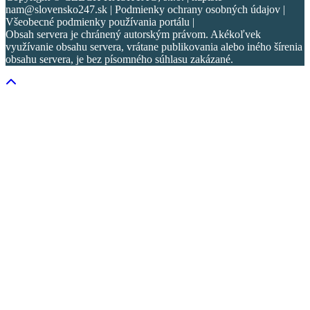
nam@slovensko247.sk | Podmienky ochrany osobných údajov |
Všeobecné podmienky používania portálu |
Obsah servera je chránený autorským právom. Akékoľvek
využívanie obsahu servera, vrátane publikovania alebo iného šírenia
obsahu servera, je bez písomného súhlasu zakázané.