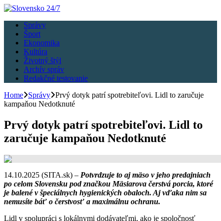
Správy
Šport
Ekonomika
Kultúra
Životný štýl
Archív správ
Redakčné testovanie
Home
Správy
Prvý dotyk patrí spotrebiteľovi. Lidl to zaručuje
kampaňou Nedotknuté
Prvý dotyk patrí spotrebiteľovi. Lidl to
zaručuje kampaňou Nedotknuté
14.10.2025 (SITA.sk) –
Potvrdzuje to aj mäso v jeho predajniach
po celom Slovensku pod značkou Mäsiarova čerstvá porcia, ktoré
je balené v špeciálnych hygienických obaloch. Aj vďaka nim sa
nemusíte báť o čerstvosť a maximálnu ochranu.
Lidl v spolupráci s lokálnymi dodávateľmi, ako je spoločnosť