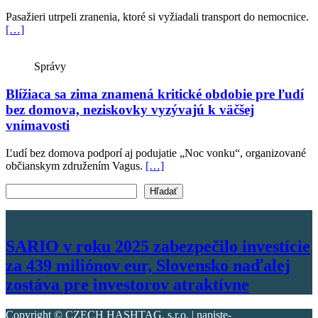
Pasažieri utrpeli zranenia, ktoré si vyžiadali transport do nemocnice.
[…]
Správy
Blížiaca sa zima znamená kritické obdobie pre ľudí
bez domova, neziskovky vyzývajú k väčšej
vnímavosti
Ľudí bez domova podporí aj podujatie „Noc vonku“, organizované
občianskym združením Vagus.
[…]
Vyhľadať text
Hľadať
SARIO v roku 2025 zabezpečilo investície
za 439 miliónov eur, Slovensko naďalej
zostáva pre investorov atraktívne
Copyright © CZECH HASHTAG, s.r.o. | napiste-