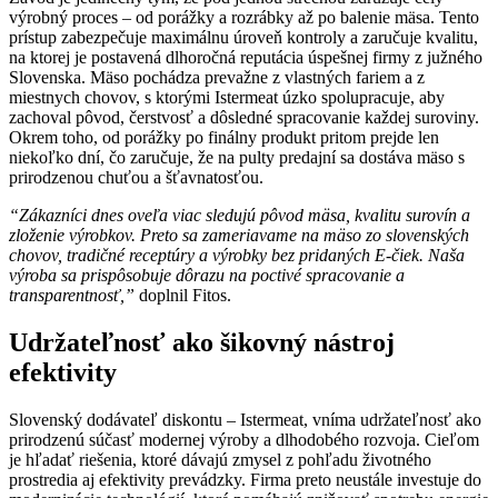
výrobný proces – od porážky a rozrábky až po balenie mäsa. Tento
prístup zabezpečuje maximálnu úroveň kontroly a zaručuje kvalitu,
na ktorej je postavená dlhoročná reputácia úspešnej firmy z južného
Slovenska. Mäso pochádza prevažne z vlastných fariem a z
miestnych chovov, s ktorými Istermeat úzko spolupracuje, aby
zachoval pôvod, čerstvosť a dôsledné spracovanie každej suroviny.
Okrem toho, od porážky po finálny produkt pritom prejde len
niekoľko dní, čo zaručuje, že na pulty predajní sa dostáva mäso s
prirodzenou chuťou a šťavnatosťou.
“Zákazníci dnes oveľa viac sledujú pôvod mäsa, kvalitu surovín a
zloženie výrobkov. Preto sa zameriavame na mäso zo slovenských
chovov, tradičné receptúry a výrobky bez pridaných E-čiek. Naša
výroba sa prispôsobuje dôrazu na poctivé spracovanie a
transparentnosť,”
doplnil Fitos.
Udržateľnosť ako šikovný nástroj
efektivity
Slovenský dodávateľ diskontu – Istermeat, vníma udržateľnosť ako
prirodzenú súčasť modernej výroby a dlhodobého rozvoja. Cieľom
je hľadať riešenia, ktoré dávajú zmysel z pohľadu životného
prostredia aj efektivity prevádzky. Firma preto neustále investuje do