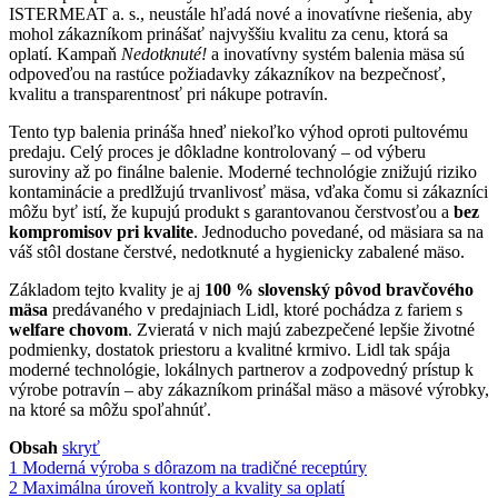
ISTERMEAT a. s., neustále hľadá nové a inovatívne riešenia, aby
mohol zákazníkom prinášať najvyššiu kvalitu za cenu, ktorá sa
oplatí. Kampaň
Nedotknuté!
a inovatívny systém balenia mäsa sú
odpoveďou na rastúce požiadavky zákazníkov na bezpečnosť,
kvalitu a transparentnosť pri nákupe potravín.
Tento typ balenia prináša hneď niekoľko výhod oproti pultovému
predaju. Celý proces je dôkladne kontrolovaný – od výberu
suroviny až po finálne balenie. Moderné technológie znižujú riziko
kontaminácie a predlžujú trvanlivosť mäsa, vďaka čomu si zákazníci
môžu byť istí, že kupujú produkt s garantovanou čerstvosťou a
bez
kompromisov pri kvalite
. Jednoducho povedané, od mäsiara sa na
váš stôl dostane čerstvé, nedotknuté a hygienicky zabalené mäso.
Základom tejto kvality je aj
100 % slovenský pôvod bravčového
mäsa
predávaného v predajniach Lidl, ktoré pochádza z fariem s
welfare chovom
. Zvieratá v nich majú zabezpečené lepšie životné
podmienky, dostatok priestoru a kvalitné krmivo. Lidl tak spája
moderné technológie, lokálnych partnerov a zodpovedný prístup k
výrobe potravín – aby zákazníkom prinášal mäso a mäsové výrobky,
na ktoré sa môžu spoľahnúť.
Obsah
skryť
1
Moderná výroba s dôrazom na tradičné receptúry
2
Maximálna úroveň kontroly a kvality sa oplatí