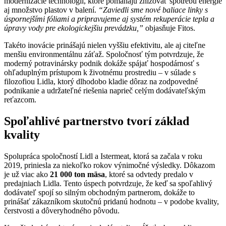
modernizácie technológií, ktoré pomáhajú znižovať spotrebu energie
aj množstvo plastov v balení.
“Zaviedli sme nové baliace linky s
úspornejšími fóliami a pripravujeme aj systém rekuperácie tepla a
úpravy vody pre ekologickejšiu prevádzku,”
objasňuje Fitos.
Takéto inovácie prinášajú nielen vyššiu efektivitu, ale aj citeľne
menšiu environmentálnu záťaž. Spoločnosť tým potvrdzuje, že
moderný potravinársky podnik dokáže spájať hospodárnosť s
ohľaduplným prístupom k životnému prostrediu – v súlade s
filozofiou Lidla, ktorý dlhodobo kladie dôraz na zodpovedné
podnikanie a udržateľné riešenia naprieč celým dodávateľským
reťazcom.
Spoľahlivé partnerstvo tvorí základ
kvality
Spolupráca spoločností Lidl a Istermeat, ktorá sa začala v roku
2019, priniesla za niekoľko rokov výnimočné výsledky. Dôkazom
je už viac ako
21 000 ton mäsa
, ktoré sa odvtedy predalo v
predajniach Lidla. Tento úspech potvrdzuje, že keď sa spoľahlivý
dodávateľ spojí so silným obchodným partnerom, dokáže to
prinášať zákazníkom skutočnú pridanú hodnotu – v podobe kvality,
čerstvosti a dôveryhodného pôvodu.