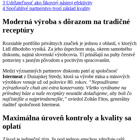
3
Udržateľnosť ako šikovný nástroj efektivity
4
Spoľahlivé partnerstvo tvorí základ kvality
Moderná výroba s dôrazom na tradičné
receptúry
Rozsiahle portfólio privátnych značiek je jednou z oblastí, v ktorých
Lidl dlhodobo vyniká. Za jeho úspechom stoja, okrem samotného
diskontu, najmä slovenskí výrobcovia. Tí prinášajú na pulty čerstvé
potraviny s jasným pôvodom a poctivým spracovaním.
Medzi významných partnerov diskontu patrí aj spoločnosť
Istermeat
z Dunajskej Stredy, ktorá sa výrobe mäsa a mäsových
výrobkov venuje už od polovice 80. rokov.
“Nepoužívame
zvýrazňovače chuti ani extra konzervanty. Všetko vyrábame na
prírodnej báze a naše receptúry neustále dolaďujeme, aby boli čo
najčistejšie a najprirodzenejšie,”
uviedol Zoltán Fitos, generálny
riaditeľ spoločnosti Istermeat.
Maximálna úroveň kontroly a kvality sa
oplatí
Závod je jedinečný tým, že pod jednou strechou združuje celý