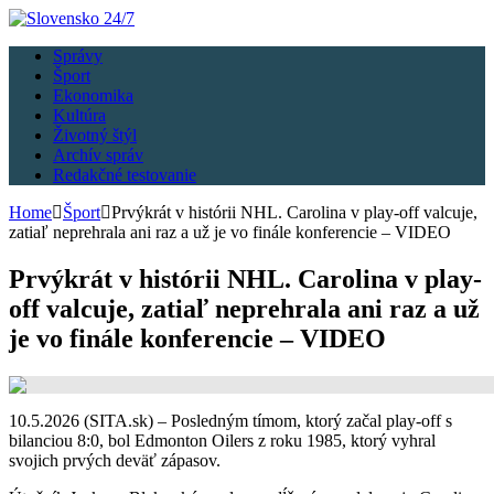
Správy
Šport
Ekonomika
Kultúra
Životný štýl
Archív správ
Redakčné testovanie
Home
Šport
Prvýkrát v histórii NHL. Carolina v play-off valcuje,
zatiaľ neprehrala ani raz a už je vo finále konferencie – VIDEO
Prvýkrát v histórii NHL. Carolina v play-
off valcuje, zatiaľ neprehrala ani raz a už
je vo finále konferencie – VIDEO
10.5.2026 (SITA.sk) – Posledným tímom, ktorý začal play-off s
bilanciou 8:0, bol Edmonton Oilers z roku 1985, ktorý vyhral
svojich prvých deväť zápasov.