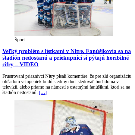
Šport
Veľký problém s lístkami v Nitre. Fanúšikovia sa na
štadión nedostanú a priekupníci si pýtajú horibilné
cifry – VIDEO
Frustrovaní priaznivci Nitry písali komentáre, že pre zlú organizáciu
ohľadom vstupeniek budú siedmy duel sledovať buď doma v
televízii, alebo priamo na námestí s ostatnými fanúšikmi, ktorí sa na
štadión nedostanú.
[…]