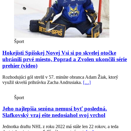
Šport
Hokejisti Spišskej Novej Vsi si po skvelej otočke
ubránili prvé miesto, Poprad a Zvolen ukončili série
prehier (video)
Rozhodujúci gól strelil v 57. minúte obranca Adam Žiak, ktorý
využil skvelú prihrávku Zacha Andrusiaka.
[…]
Šport
Jeho najlepšia sezóna nemusí byť posledná.
Slafkovský vraj ešte nedosiahol svoj vrchol
Jednotka draftu NHL z roku 2022 má stále len 22 rokov, a teda