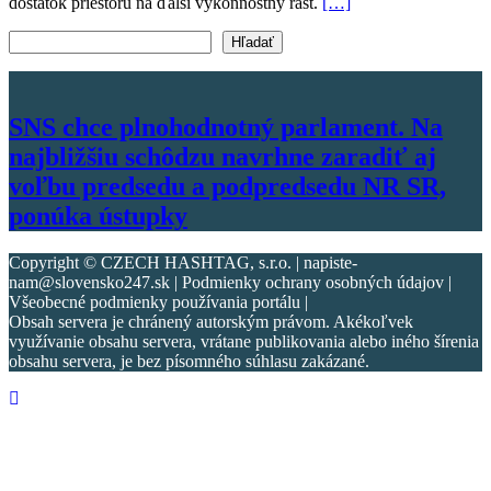
dostatok priestoru na ďalší výkonnostný rast.
[…]
Vyhľadať text
Hľadať
SNS chce plnohodnotný parlament. Na
najbližšiu schôdzu navrhne zaradiť aj
voľbu predsedu a podpredsedu NR SR,
ponúka ústupky
Copyright © CZECH HASHTAG, s.r.o. | napiste-
nam@slovensko247.sk | Podmienky ochrany osobných údajov |
Všeobecné podmienky používania portálu |
Obsah servera je chránený autorským právom. Akékoľvek
využívanie obsahu servera, vrátane publikovania alebo iného šírenia
obsahu servera, je bez písomného súhlasu zakázané.