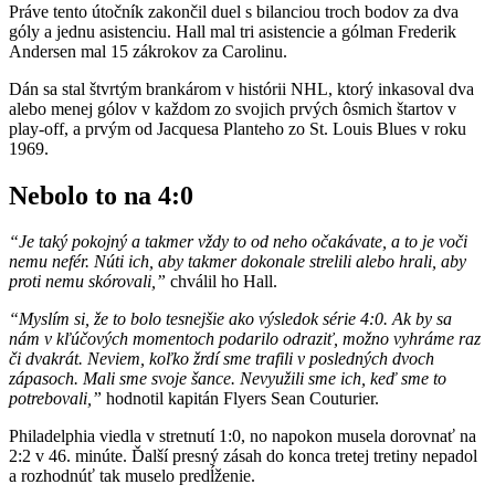
Práve tento útočník zakončil duel s bilanciou troch bodov za dva
góly a jednu asistenciu. Hall mal tri asistencie a gólman Frederik
Andersen mal 15 zákrokov za Carolinu.
Dán sa stal štvrtým brankárom v histórii NHL, ktorý inkasoval dva
alebo menej gólov v každom zo svojich prvých ôsmich štartov v
play-off, a prvým od Jacquesa Planteho zo St. Louis Blues v roku
1969.
Nebolo to na 4:0
“Je taký pokojný a takmer vždy to od neho očakávate, a to je voči
nemu nefér. Núti ich, aby takmer dokonale strelili alebo hrali, aby
proti nemu skórovali,”
chválil ho Hall.
“Myslím si, že to bolo tesnejšie ako výsledok série 4:0. Ak by sa
nám v kľúčových momentoch podarilo odraziť, možno vyhráme raz
či dvakrát. Neviem, koľko žrdí sme trafili v posledných dvoch
zápasoch. Mali sme svoje šance. Nevyužili sme ich, keď sme to
potrebovali,”
hodnotil kapitán Flyers Sean Couturier.
Philadelphia viedla v stretnutí 1:0, no napokon musela dorovnať na
2:2 v 46. minúte. Ďalší presný zásah do konca tretej tretiny nepadol
a rozhodnúť tak muselo predĺženie.