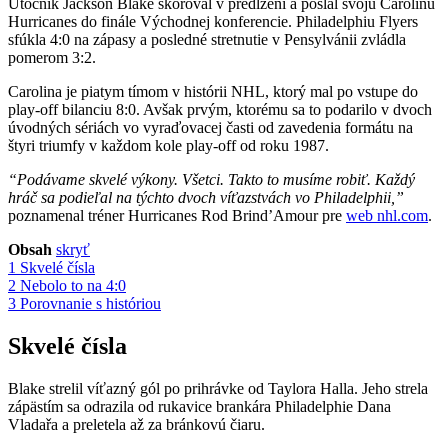
Útočník Jackson Blake skóroval v predĺžení a poslal svoju Carolinu
Hurricanes do finále Východnej konferencie. Philadelphiu Flyers
sfúkla 4:0 na zápasy a posledné stretnutie v Pensylvánii zvládla
pomerom 3:2.
Carolina je piatym tímom v histórii NHL, ktorý mal po vstupe do
play-off bilanciu 8:0. Avšak prvým, ktorému sa to podarilo v dvoch
úvodných sériách vo vyraďovacej časti od zavedenia formátu na
štyri triumfy v každom kole play-off od roku 1987.
“Podávame skvelé výkony. Všetci. Takto to musíme robiť. Každý
hráč sa podieľal na týchto dvoch víťazstvách vo Philadelphii,”
poznamenal tréner Hurricanes Rod Brind’Amour pre
web nhl.com
.
Obsah
skryť
1
Skvelé čísla
2
Nebolo to na 4:0
3
Porovnanie s históriou
Skvelé čísla
Blake strelil víťazný gól po prihrávke od Taylora Halla. Jeho strela
zápästím sa odrazila od rukavice brankára Philadelphie Dana
Vladařa a preletela až za bránkovú čiaru.