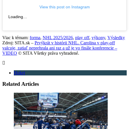
View this post on Instagram
Loading…
Viac k témam:
forma
,
NHL 2025/2026
,
play off
,
výkony
,
Výsledky
Zdroj: SITA.sk –
Prvýkrát v histórii NHL. Carolina v play-off
valcuje, zatiaľ neprehrala ani raz a už je vo finále konferencie –
VIDEO
© SITA Všetky práva vyhradené.
Hokej
Related Articles