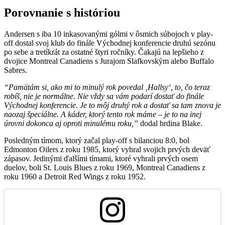
Porovnanie s históriou
Andersen s iba 10 inkasovanými gólmi v ôsmich súbojoch v play-
off dostal svoj klub do finále Východnej konferencie druhú sezónu
po sebe a tretíkrát za ostatné štyri ročníky. Čakajú na lepšieho z
dvojice Montreal Canadiens s Jurajom Slafkovským alebo Buffalo
Sabres.
“Pamätám si, ako mi to minulý rok povedal ‚Hallsy‘, to, čo teraz
robíš, nie je normálne. Nie vždy sa vám podarí dostať do finále
Východnej konferencie. Je to môj druhý rok a dostať sa tam znova je
naozaj špeciálne. A káder, ktorý tento rok máme – je to na inej
úrovni dokonca aj oproti minulému roku,”
dodal hrdina Blake.
Posledným tímom, ktorý začal play-off s bilanciou 8:0, bol
Edmonton Oilers z roku 1985, ktorý vyhral svojich prvých deväť
zápasov. Jedinými ďalšími tímami, ktoré vyhrali prvých osem
duelov, boli St. Louis Blues z roku 1969, Montreal Canadiens z
roku 1960 a Detroit Red Wings z roku 1952.