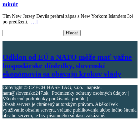
minút
Tím New Jersey Devils prehral zápas s New Yorkom Islanders 3:4
po predĺžení.
[…]
Vyhľadať text
Hľadať
Odklon od EÚ a NATO môže mať vážne
hospodárske dôsledky, slovenskí
ekonómovia sa obávajú krokov vlády
Copyright © CZECH HASHTAG, s.r.o. | napiste-
nam@slovensko247.sk | Podmienky ochrany osobných údajov |
Všeobecné podmienky používania portálu |
Obsah servera je chránený autorským právom. Akékoľvek
využívanie obsahu servera, vrátane publikovania alebo iného šírenia
obsahu servera, je bez písomného súhlasu zakázané.