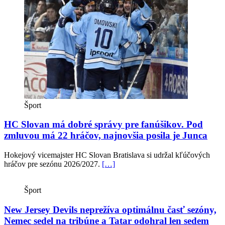
Šport
HC Slovan má dobré správy pre fanúšikov. Pod
zmluvou má 22 hráčov, najnovšia posila je Junca
Hokejový vicemajster HC Slovan Bratislava si udržal kľúčových
hráčov pre sezónu 2026/2027.
[…]
Šport
New Jersey Devils neprežíva optimálnu časť sezóny,
Nemec sedel na tribúne a Tatar odohral len sedem