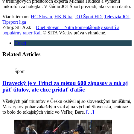
v tréningových priestoroch experta Michala Hudeca a vymenil
mikrofón za hokejku. V štúdiu JOJ Šport prezradí, ako sa mu darilo.
Viac k témam:
HC Slovan
,
HK Nitra
,
JOJ Šport HD
,
Televízia JOJ
,
Tipsport liga
Zdroj: SITA.sk –
Duel Slovan – Nitra komentátorsky spestrí aj
populárny raper Kali
© SITA Všetky práva vyhradené.
Hokej
Related Articles
Šport
Dravecký je v Trinci za métou 600 zápasov a má aj
päť titulov, ale chce pridať ďalšie
Všetkých päť triumfov v Česku oslávil aj so slovenskými fanúšikmi,
Masarykov pohár zakaždým vzal aj na východ Slovenska, tentoraz
to bolo do tokajských viníc vo Veľkej Bare.
[…]