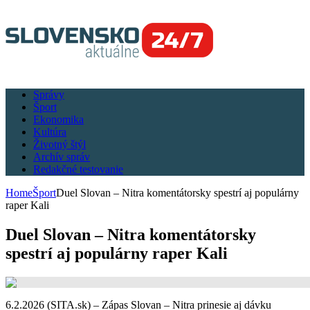
Správy
Šport
Ekonomika
Kultúra
Životný štýl
Archív správ
Redakčné testovanie
Home
Šport
Duel Slovan – Nitra komentátorsky spestrí aj populárny
raper Kali
Duel Slovan – Nitra komentátorsky
spestrí aj populárny raper Kali
6.2.2026 (SITA.sk) – Zápas Slovan – Nitra prinesie aj dávku