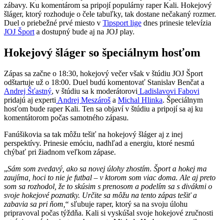
zábavy. Ku komentárom sa pripojí populárny raper Kali. Hokejový
šláger, ktorý rozhoduje o čele tabuľky, tak dostane nečakaný rozmer.
Duel o priebežné prvé miesto v
Tipsport lige
dnes prinesie televízia
JOJ Šport
a dostupný bude aj na JOJ play.
Hokejový šláger so špeciálnym hosťom
Zápas sa začne o 18:30, hokejový večer však v štúdiu JOJ Šport
odštartuje už o 18:00. Duel budú komentovať Stanislav Benčat a
Andrej Šťastný
, v štúdiu sa k moderátorovi
Ladislavovi Fabovi
pridajú aj experti
Andrej Meszároš
a
Michal Hlinka
. Špeciálnym
hosťom bude raper Kali. Ten sa objaví v štúdiu a pripojí sa aj ku
komentátorom počas samotného zápasu.
Fanúšikovia sa tak môžu tešiť na hokejový šláger aj z inej
perspektívy. Prinesie emóciu, nadhľad a energiu, ktoré nesmú
chýbať pri žiadnom veľkom zápase.
„
Sám som zvedavý, ako sa novej úlohy zhostím. Šport a hokej ma
zaujíma, hoci to nie je futbal – v ktorom som viac doma. Ale aj preto
som sa rozhodol, že to skúsim s prenosom a podelím sa s divákmi o
svoje hokejové poznatky. Určite sa môžu na tento zápas tešiť a
zabavia sa pri ňom,
“ sľubuje raper, ktorý sa na svoju úlohu
pripravoval počas týždňa. Kali si vyskúšal svoje hokejové zručnosti