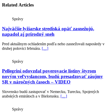
Related Articles
Správy
Najväčšie lyžiarske strediská opäť zasnežujú,
napadol aj prírodný sneh
Pred aktuálnym ochladením podľa neho zasnežovali naposledy v
druhej polovici februára.
[…]
Správy
Pellegrini odovzdal poverovacie listiny štyrom
novým veľvyslancom, budú presadzovať záujmy
SR v náročných časoch – VIDEO
Slovensko budú zastupovať v Nemecku, Turecku, Spojených
arabských emirátoch a v Bielorusku.
[…]
Správy