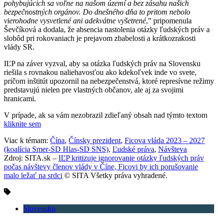
pohybujúcich sa voľne na našom území a bez zásahu našich
bezpečnostných orgánov. Do dnešného dňa to pritom nebolo
vierohodne vysvetlené ani adekvátne vyšetrené
,” pripomenula
Ševčíková a dodala, že absencia nastolenia otázky ľudských práv a
slobôd pri rokovaniach je prejavom zbabelosti a krátkozrakosti
vlády SR.
IĽP na záver vyzval, aby sa otázka ľudských práv na Slovensku
riešila s rovnakou naliehavosťou ako kdekoľvek inde vo svete,
pričom inštitút upozornil na nebezpečenstvá, ktoré represívne režimy
predstavujú nielen pre vlastných občanov, ale aj za svojimi
hranicami.
V prípade, ak sa vám nezobrazil zdieľaný obsah nad týmto textom
kliknite sem
Viac k témam:
Čína
,
Čínsky prezident
,
Ficova vláda 2023 – 2027
(koalícia Smer-SD Hlas-SD SNS)
,
Ľudské práva
,
Návšteva
Zdroj: SITA.sk –
IĽP kritizuje ignorovanie otázky ľudských práv
počas návštevy členov vlády v Číne, Ficovi by ich porušovanie
malo ležať na srdci
© SITA Všetky práva vyhradené.
Slovensko