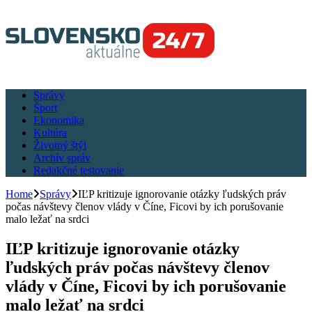
Správy
Šport
Ekonomika
Kultúra
Životný štýl
Archív správ
Redakčné testovanie
Home
Správy
IĽP kritizuje ignorovanie otázky ľudských práv
počas návštevy členov vlády v Číne, Ficovi by ich porušovanie
malo ležať na srdci
IĽP kritizuje ignorovanie otázky
ľudských práv počas návštevy členov
vlády v Číne, Ficovi by ich porušovanie
malo ležať na srdci