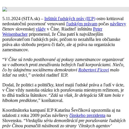
5.11.2024 (SITA.sk) –
Inštitút ľudských práv (IĽP)
ostro kritizoval
nedostatočnú pozornosť venovanú
ľudským právam
počas
návštevy
členov slovenskej
vlády
v Číne. Riaditeľ inštitútu
Peter
Weisenbacher
pripomenul, že Čína patrí k najvážnejším
porušovateľom ľudských práv, pričom to nezahŕňa len občianske
práva ako slobodu prejavu či tlače, ale aj práva na organizáciu
zamestnancov.
“
V Číne sú tvrdo postihované aj pokusy zamestnancov organizovať
sa v odboroch proti zneužívaniu bežných ľudí korporáciami. Niečo,
čo by údajnému sociálnemu demokratovi
Robertovi Ficovi
malo
ležať na srdci,”
uviedol riaditeľ IĽP.
Dodal, že politici a političky, ktorí majú ľudské práva a ľudí v úcte,
v Číne vždy nastolia otázku ich porušovania miestnym režimom, je
to dlhá tradícia štátnikov. “
Zdá sa však, že delegácia SR tam bola v
hlbokom predklone
,” konštatoval.
Koordinátorka kampaní IĽP Katarína Ševčíková upozornila aj na
udalosti z roku 2009 počas návštevy
čínskeho prezidenta
na
Slovensku. “
Vtedajšiu sériu demonštrácií pre porušovanie ľudských
práv Čínou poznačili násilnosti zo strany ‘čínskych agentov’