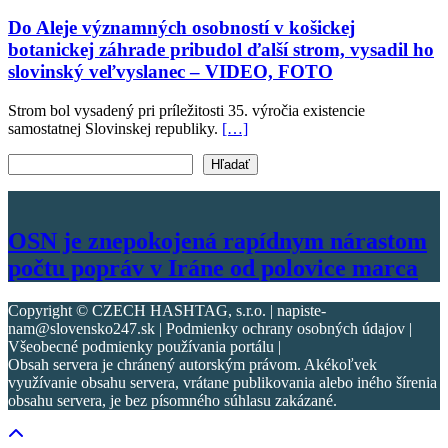
Do Aleje významných osobností v košickej
botanickej záhrade pribudol ďalší strom, vysadil ho
slovinský veľvyslanec – VIDEO, FOTO
Strom bol vysadený pri príležitosti 35. výročia existencie
samostatnej Slovinskej republiky.
[…]
Vyhľadať text
Hľadať
OSN je znepokojená rapídnym nárastom
počtu popráv v Iráne od polovice marca
Copyright © CZECH HASHTAG, s.r.o. | napiste-
nam@slovensko247.sk | Podmienky ochrany osobných údajov |
Všeobecné podmienky používania portálu |
Obsah servera je chránený autorským právom. Akékoľvek
využívanie obsahu servera, vrátane publikovania alebo iného šírenia
obsahu servera, je bez písomného súhlasu zakázané.