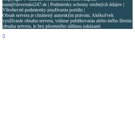
nam@slovensko247.sk | Podmienky ochrany osobných údajov |
Všeobecné podmienky používania portálu |
Obsah servera je chránený autorským právom. Akékoľvek
využívanie obsahu servera, vrátane publikovania alebo iného šírenia
obsahu servera, je bez písomného súhlasu zakázané.