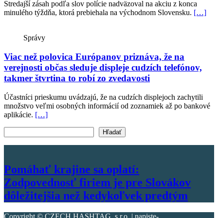
Stredajší zásah podľa slov polície nadväzoval na akciu z konca
minulého týždňa, ktorá prebiehala na východnom Slovensku.
[…]
Správy
Viac než polovica Európanov priznáva, že na
verejnosti občas sleduje displeje cudzích telefónov,
takmer štvrtina to robí zo zvedavosti
Účastníci prieskumu uvádzajú, že na cudzích displejoch zachytili
množstvo veľmi osobných informácií od zoznamiek až po bankové
aplikácie.
[…]
Vyhľadať text
Hľadať
Pomáhať krajine sa oplatí:
Zodpovednosť firiem je pre Slovákov
dôležitejšia než kedykoľvek predtým
Copyright © CZECH HASHTAG, s.r.o. | napiste-