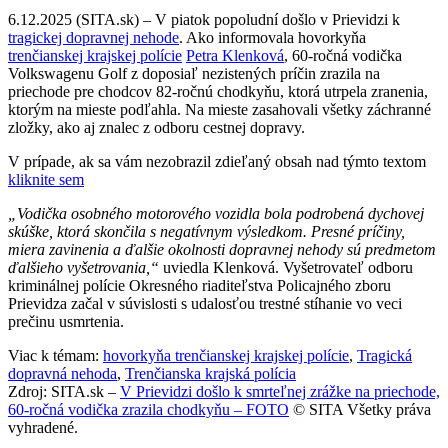
6.12.2025 (SITA.sk) – V piatok popoludní došlo v Prievidzi k
tragickej dopravnej nehode
. Ako informovala hovorkyňa
trenčianskej krajskej polície
Petra Klenková
, 60-ročná vodička
Volkswagenu Golf z doposiaľ nezistených príčin zrazila na
priechode pre chodcov 82-ročnú chodkyňu, ktorá utrpela zranenia,
ktorým na mieste podľahla. Na mieste zasahovali všetky záchranné
zložky, ako aj znalec z odboru cestnej dopravy.
V prípade, ak sa vám nezobrazil zdieľaný obsah nad týmto textom
kliknite sem
„Vodička osobného motorového vozidla bola podrobená dychovej
skúške, ktorá skončila s negatívnym výsledkom. Presné príčiny,
miera zavinenia a ďalšie okolnosti dopravnej nehody sú predmetom
ďalšieho vyšetrovania,“
uviedla Klenková. Vyšetrovateľ odboru
kriminálnej polície Okresného riaditeľstva Policajného zboru
Prievidza začal v súvislosti s udalosťou trestné stíhanie vo veci
prečinu usmrtenia.
Viac k témam:
hovorkyňa trenčianskej krajskej polície
,
Tragická
dopravná nehoda
,
Trenčianska krajská polícia
Zdroj: SITA.sk –
V Prievidzi došlo k smrteľnej zrážke na priechode,
60-ročná vodička zrazila chodkyňu – FOTO
© SITA Všetky práva
vyhradené.