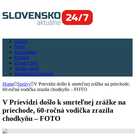
Správy
Šport
Ekonomika
Kultúra
Životný štýl
Archív správ
Redakčné testovanie
Home
Správy
V Prievidzi došlo k smrteľnej zrážke na priechode,
60-ročná vodička zrazila chodkyňu – FOTO
V Prievidzi došlo k smrteľnej zrážke na
priechode, 60-ročná vodička zrazila
chodkyňu – FOTO