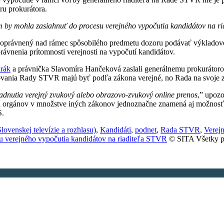
ru prokurátora.
by mohla zasiahnuť do procesu verejného vypočutia kandidátov na riad
 je oprávnený nad rámec spôsobilého predmetu dozoru podávať výklad
vnenia prítomnosti verejnosti na vypočutí kandidátov.
rák
a právnička Slavomíra Hančeková zaslali generálnemu prokurátor
okovania Rady STVR majú byť podľa zákona verejné, no Rada na svoje z
zasadnutia verejný zvukový alebo obrazovo-zvukový online prenos
,” upozo
 orgánov v množstve iných zákonov jednoznačne znamená aj možnosť fy
S.
ovenskej televízie a rozhlasu)
,
Kandidáti
,
podnet
,
Rada STVR
,
Verej
u verejného vypočutia kandidátov na riaditeľa STVR
© SITA Všetky p