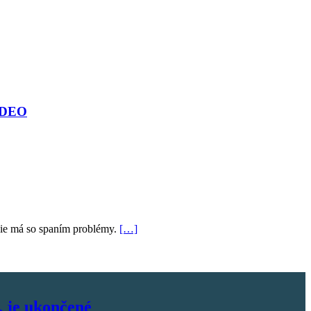
VIDEO
ácie má so spaním problémy.
[…]
, je ukončené