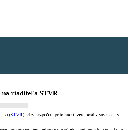
 na riaditeľa STVR
zhlasu (STVR)
pri zabezpečení prítomnosti verejnosti v súvislosti s
postupom orgánu verejnej správy v administratívnom konaní, ako to