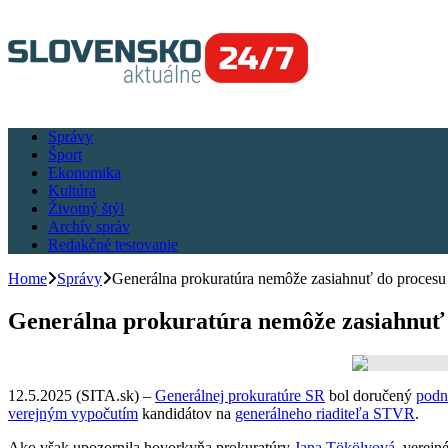
Správy
Šport
Ekonomika
Kultúra
Životný štýl
Archív správ
Redakčné testovanie
Home
Správy
Generálna prokuratúra nemôže zasiahnuť do procesu
Generálna prokuratúra nemôže zasiahnuť 
12.5.2025 (SITA.sk) –
Generálnej prokuratúre SR
bol doručený
podn
verejným vypočutím
kandidátov na
generálneho riaditeľa STVR
.
Ako však upozornila hovorkyňa prokuratúry
Jana Tökölyová
, verejn