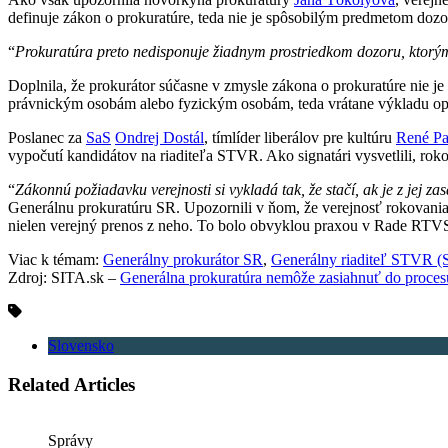
definuje zákon o prokuratúre, teda nie je spôsobilým predmetom dozo
“
Prokuratúra preto nedisponuje žiadnym prostriedkom dozoru, ktorým 
Doplnila, že prokurátor súčasne v zmysle zákona o prokuratúre nie
právnickým osobám alebo fyzickým osobám, teda vrátane výkladu oprá
Poslanec za
SaS
Ondrej Dostál
, tímlíder liberálov pre kultúru
René Pa
vypočutí kandidátov na riaditeľa STVR. Ako signatári vysvetlili, r
“
Zákonnú požiadavku verejnosti si vykladá tak, že stačí, ak je z jej 
Generálnu prokuratúru SR. Upozornili v ňom, že verejnosť rokovania
nielen verejný prenos z neho. To bolo obvyklou praxou v Rade RTV
Viac k témam:
Generálny prokurátor SR
,
Generálny riaditeľ STVR (Sl
Zdroj: SITA.sk –
Generálna prokuratúra nemôže zasiahnuť do proces
Slovensko
Related Articles
Správy