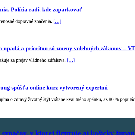
ia. Polícia radí, kde zaparkovať
 prenosné dopravné značenia.
[…]
ia upadá a prioritou sú zmeny volebných zákonov – 
uje za prejav vládneho zúfalstva.
[…]
sung spúšťa online kurz vytvorený expertmi
ujíma o zdravý životný štýl vrátane kvalitného spánku, až 80 % popul
sypačov, v ktorej figuruje aj košický župan