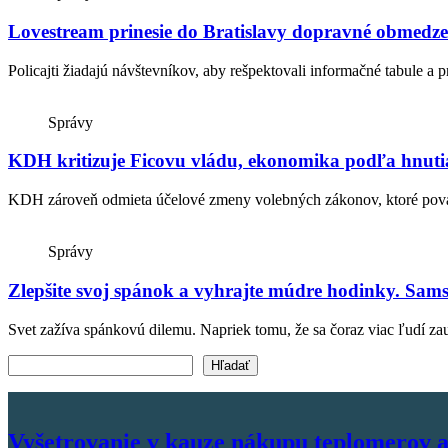
Lovestream prinesie do Bratislavy dopravné obmedzen
Policajti žiadajú návštevníkov, aby rešpektovali informačné tabule a
Správy
KDH kritizuje Ficovu vládu, ekonomika podľa hnut
KDH zároveň odmieta účelové zmeny volebných zákonov, ktoré považ
Správy
Zlepšite svoj spánok a vyhrajte múdre hodinky. Sam
Svet zažíva spánkovú dilemu. Napriek tomu, že sa čoraz viac ľudí za
Vyhľadať text
Hľadať
Vyšetrovanie v kauze nákupu teplomerov a 