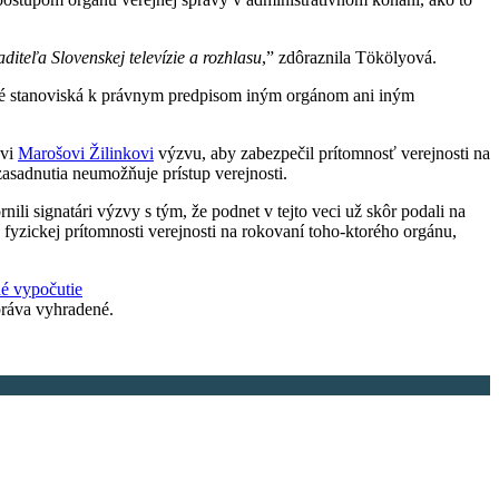
iteľa Slovenskej televízie a rozhlasu
,” zdôraznila Tökölyová.
ové stanoviská k právnym predpisom iným orgánom ani iným
ovi
Marošovi Žilinkovi
výzvu, aby zabezpečil prítomnosť verejnosti na
asadnutia neumožňuje prístup verejnosti.
rnili signatári výzvy s tým, že podnet v tejto veci už skôr podali na
zickej prítomnosti verejnosti na rokovaní toho-ktorého orgánu,
né vypočutie
ráva vyhradené.