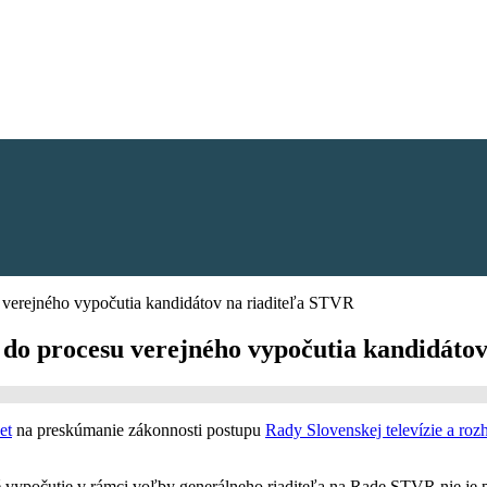
 verejného vypočutia kandidátov na riaditeľa STVR
do procesu verejného vypočutia kandidátov
et
na preskúmanie zákonnosti postupu
Rady Slovenskej televízie a ro
é vypočutie v rámci voľby generálneho riaditeľa na Rade STVR nie je 