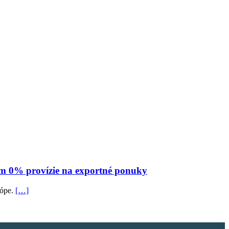
am 0% provízie na exportné ponuky
rópe.
[…]