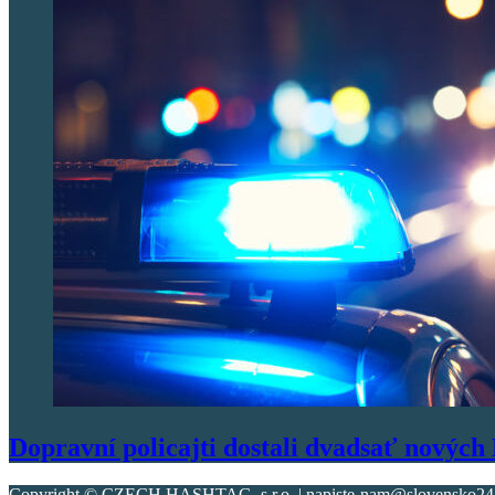
Dopravní policajti dostali dvadsať novýc
Copyright © CZECH HASHTAG, s.r.o. | napiste-nam@slovensko247.s