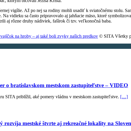
áč, ktorým bičovali Ježiša Krista.
ečernej vigílie. Až po nej sa rodiny mohli usadiť k sviatočnému stolu
če. Na vidieku sa často pripravovalo aj jahňacie mäso, ktoré symboliz
ili aj rôzne druhy nádiviek, fašírok či tzv. veľkonočná baba.
 vajíčok na hroby – aj také boli zvyky našich predkov
© SITA Všetky p
ler o bratislavskom mestskom zastupiteľstve – VIDEO
ru SITA priblížil, aké pomery vládnu v mestskom zastupiteľstve.
[…]
 rozvíja mestské štvrte aj rekreačné lokality na Slove