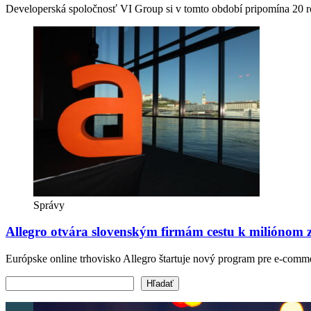
Developerská spoločnosť VI Group si v tomto období pripomína 20 r
Správy
Allegro otvára slovenským firmám cestu k miliónom
Európske online trhovisko Allegro štartuje nový program pre e-comm
Vyhľadať text
Hľadať