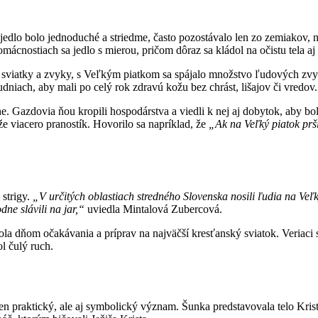
– jedlo bolo jednoduché a striedme, často pozostávalo len zo zemiakov
mácnostiach sa jedlo s mierou, pričom dôraz sa kládol na očistu tela aj
viatky a zvyky, s Veľkým piatkom sa spájalo množstvo ľudových zvyk
dniach, aby mali po celý rok zdravú kožu bez chrást, lišajov či vredov.
ne. Gazdovia ňou kropili hospodárstva a viedli k nej aj dobytok, aby bo
e viacero pranostík. Hovorilo sa napríklad, že
„Ak na Veľký piatok prš
 strigy.
„V určitých oblastiach stredného Slovenska nosili ľudia na Veľk
ne slávili na jar,“
uviedla Mintalová Zubercová.
bola dňom očakávania a príprav na najväčší kresťanský sviatok. Veriaci
l čulý ruch.
len praktický, ale aj symbolický význam. Šunka predstavovala telo Kris