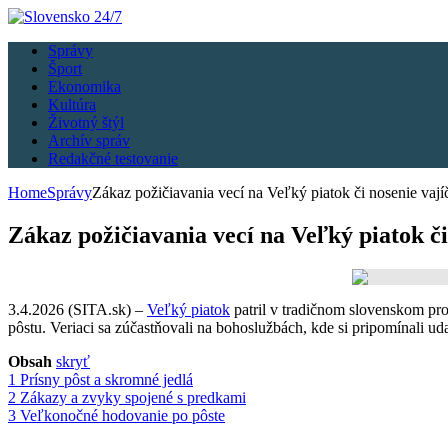
Správy
Šport
Ekonomika
Kultúra
Životný štýl
Archív správ
Redakčné testovanie
Home
Správy
Zákaz požičiavania vecí na Veľký piatok či nosenie vají
Zákaz požičiavania vecí na Veľký piatok či
3.4.2026 (SITA.sk) –
Veľký piatok
patril v tradičnom slovenskom pro
pôstu. Veriaci sa zúčastňovali na bohoslužbách, kde si pripomínali ud
Obsah
skryť
1
Prísny pôst a skromné jedlá
2
Zákazy a zvyky spojené s predkami
3
Veľkonočné hodovanie po pôste