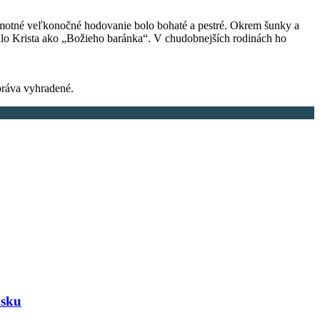
. Samotné veľkonočné hodovanie bolo bohaté a pestré. Okrem šunky a
ovalo Krista ako „Božieho baránka“. V chudobnejších rodinách ho
ráva vyhradené.
nsku