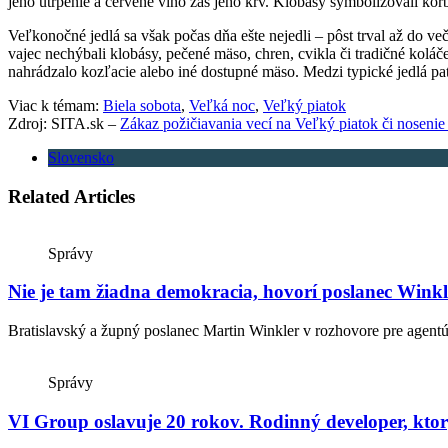
jeho utrpenie a červené víno zas jeho krv. Klobásy symbolizovali korb
Veľkonočné jedlá sa však počas dňa ešte nejedli – pôst trval až do v
vajec nechýbali klobásy, pečené mäso, chren, cvikla či tradičné kolá
nahrádzalo kozľacie alebo iné dostupné mäso. Medzi typické jedlá patr
Viac k témam:
Biela sobota
,
Veľká noc
,
Veľký piatok
Zdroj: SITA.sk –
Zákaz požičiavania vecí na Veľký piatok či nosenie
Slovensko
Related Articles
Správy
Nie je tam žiadna demokracia, hovorí poslanec Wink
Bratislavský a župný poslanec Martin Winkler v rozhovore pre agentú
Správy
VI Group oslavuje 20 rokov. Rodinný developer, ktorý