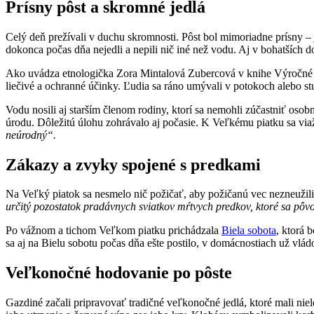
Prísny pôst a skromné jedlá
Celý deň prežívali v duchu skromnosti. Pôst bol mimoriadne prísny 
dokonca počas dňa nejedli a nepili nič iné než vodu. Aj v bohatších do
Ako uvádza etnologička Zora Mintalová Zubercová v knihe Výročné s
liečivé a ochranné účinky. Ľudia sa ráno umývali v potokoch alebo stu
Vodu nosili aj starším členom rodiny, ktorí sa nemohli zúčastniť osob
úrodu. Dôležitú úlohu zohrávalo aj počasie. K Veľkému piatku sa viaž
neúrodný“.
Zákazy a zvyky spojené s predkami
Na Veľký piatok sa nesmelo nič požičať, aby požičanú vec nezneužili
určitý pozostatok pradávnych sviatkov mŕtvych predkov, ktoré sa pôvod
Po vážnom a tichom Veľkom piatku prichádzala
Biela sobota
, ktorá 
sa aj na Bielu sobotu počas dňa ešte postilo, v domácnostiach už vládo
Veľkonočné hodovanie po pôste
Gazdiné začali pripravovať tradičné veľkonočné jedlá, ktoré mali nie