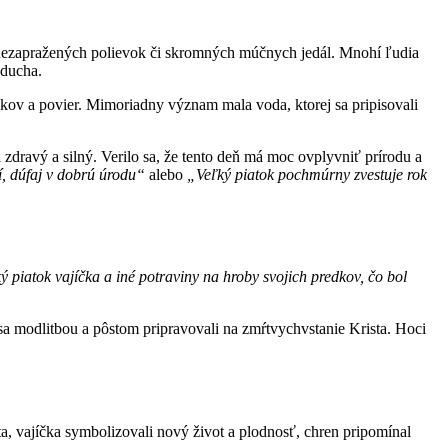
, nezapražených polievok či skromných múčnych jedál. Mnohí ľudia
 ducha.
ov a povier. Mimoriadny význam mala voda, ktorej sa pripisovali
l zdravý a silný. Verilo sa, že tento deň má moc ovplyvniť prírodu a
í, dúfaj v dobrú úrodu“
alebo
„Veľký piatok pochmúrny zvestuje rok
ý piatok vajíčka a iné potraviny na hroby svojich predkov, čo bol
 sa modlitbou a pôstom pripravovali na zmŕtvychvstanie Krista. Hoci
ta, vajíčka symbolizovali nový život a plodnosť, chren pripomínal