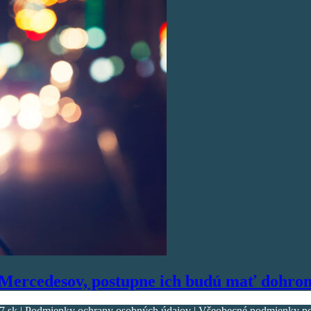
h Mercedesov, postupne ich budú mať dohr
k | Podmienky ochrany osobných údajov | Všeobecné podmienky použ