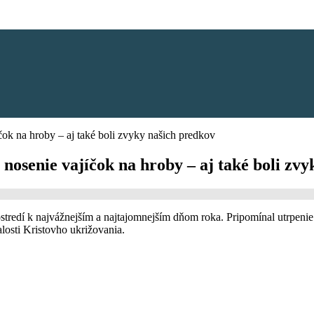
čok na hroby – aj také boli zvyky našich predkov
 nosenie vajíčok na hroby – aj také boli zv
stredí k najvážnejším a najtajomnejším dňom roka. Pripomínal utrpenie 
alosti Kristovho ukrižovania.