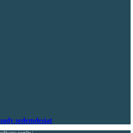
omady sedemdesiat
ívania portálu |