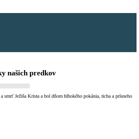
yky našich predkov
a smrť Ježiša Krista a bol dňom hlbokého pokánia, ticha a prísneho