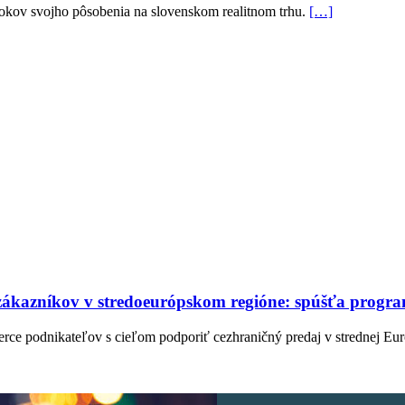
okov svojho pôsobenia na slovenskom realitnom trhu.
[…]
 zákazníkov v stredoeurópskom regióne: spúšťa progr
erce podnikateľov s cieľom podporiť cezhraničný predaj v strednej Eu