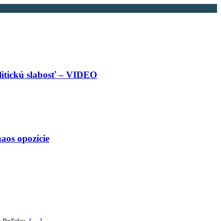
litickú slabosť – VIDEO
aos opozície