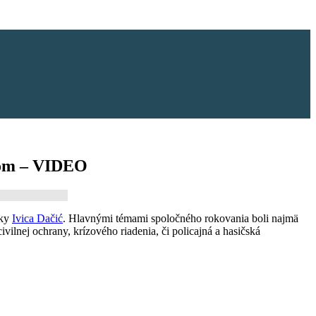
ićom – VIDEO
iky
Ivica Dačić
. Hlavnými témami spoločného rokovania boli najmä
civilnej ochrany, krízového riadenia, či policajná a hasičská