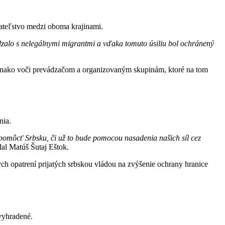
iateľstvo medzi oboma krajinami.
dzalo s nelegálnymi migrantmi a vďaka tomuto úsiliu bol ochránený
rovnako voči prevádzačom a organizovaným skupinám, ktoré na tom
nia.
pomôcť Srbsku, či už to bude pomocou nasadenia našich síl cez
al Matúš Šutaj Eštok.
ych opatrení prijatých srbskou vládou na zvýšenie ochrany hranice
vyhradené.