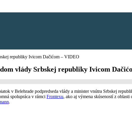
Srbskej republiky Ivicom Dačićom – VIDEO
sedom vlády Srbskej republiky Ivicom Dač
 piatok v Belehrade podpredseda vlády a minister vnútra Srbskej republ
ájomná spolupráca v rámci
Frontexu
, ako aj výmena skúseností z oblasti 
mann
.