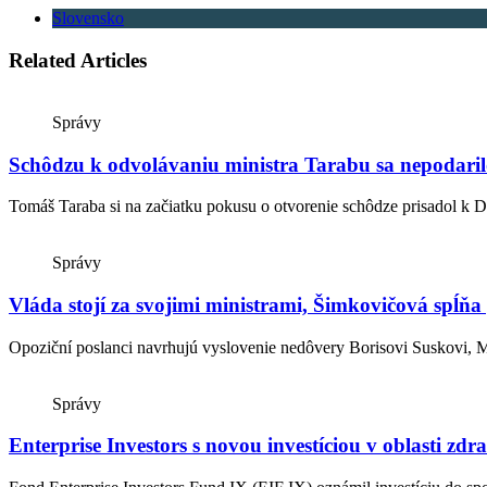
Slovensko
Related Articles
Správy
Schôdzu k odvolávaniu ministra Tarabu sa nepodaril
Tomáš Taraba si na začiatku pokusu o otvorenie schôdze prisadol k Da
Správy
Vláda stojí za svojimi ministrami, Šimkovičová spĺňa
Opoziční poslanci navrhujú vyslovenie nedôvery Borisovi Suskovi, 
Správy
Enterprise Investors s novou investíciou v oblasti zdr