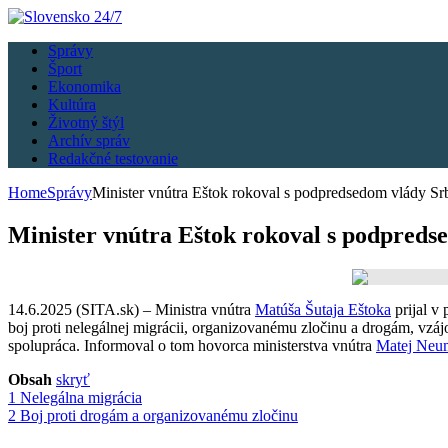
Správy
Šport
Ekonomika
Kultúra
Životný štýl
Archív správ
Redakčné testovanie
Home
Správy
Minister vnútra Eštok rokoval s podpredsedom vlády 
Minister vnútra Eštok rokoval s podpred
14.6.2025 (SITA.sk) – Ministra vnútra
Matúša Šutaja Eštoka
prijal v
boj proti nelegálnej migrácii, organizovanému zločinu a drogám, vz
spolupráca. Informoval o tom hovorca ministerstva vnútra
Matej Neu
Obsah
skryť
1
Nelegálna migrácia
2
Boj proti drogám a organizovanému zločinu