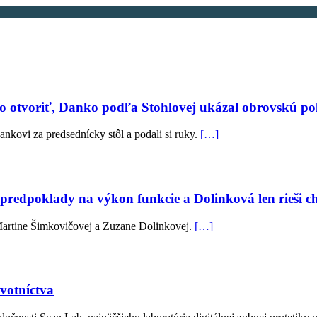
o otvoriť, Danko podľa Stohlovej ukázal obrovskú po
nkovi za predsednícky stôl a podali si ruky.
[…]
 predpoklady na výkon funkcie a Dolinková len rieši ch
Martine Šimkovičovej a Zuzane Dolinkovej.
[…]
avotníctva