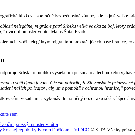
ografická blízkosť, spoločné bezpečnostné záujmy, ale najmä veľké pr
blasti nelegálnej migrácie patrí Srbsku veľká vďaka za boj, ktorý zvá
a,“
uviedol minister vnútra Matúš Šutaj Eštok.
 toleranciu voči nelegálnym migrantom prekračujúcich naše hranice, 
nu
podporuje Srbskú republiku vysielaním personálu a technického vybave
eranciu voči týmto javom. Chcem potvrdiť, že Slovensko je pripravené 
asadení našich policajtov, aby sme pomohli s ochranou hranice,“
poved
hliadkovacími vozidlami a vykonávali hraničný dozor ako súčasť špeciáln
iknite sem
 zločin
,
srbský minister vnútra
ády Srbskej republiky Ivicom Dačićom – VIDEO
© SITA Všetky práva 