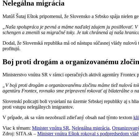
Nelegálna migrácia
Matúš Šutaj Eštok pripomenul, že Slovensko a Srbsko spája nielen ge
„Naša spolupráca je pevná a máme naďalej záujem ju posilňovať. V o
schengen a zmenili sa migračné toky. Je tak chránená aj naša hranic
Dodal, že Slovenská republika má od nástupu súčasnej vlády nulovú
profitujú.
Boj proti drogám a organizovanému zloči
Ministerstvo vnútra SR v rámci operačných aktivít agentúry Frontex 
„V boji proti drogám a organizovanému zločinu máme tiež nulovú tol
agentúru Frontex, rovnako sme pripravení rokovať aj bilaterálne o n
Slovenskí policajti boli vysielaní na územie Srbskej republiky aj s 
proti vstupu nelegálnych imigrantov.
V prípade, ak sa vám nezobrazil zdieľaný obsah nad týmto textom
kl
Viac k témam:
Minister vnútra SR
,
Nelegálna migrácia
,
Organizovaný
Zdroj: SITA.sk –
Minister vnútra Eštok rokoval s podpredsedom vl