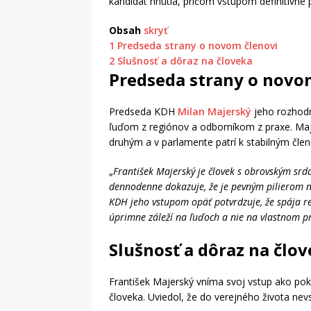
kandidát hnutia, pričom vstupom definitívne p
Obsah
skryť
1
Predseda strany o novom členovi
2
Slušnosť a dôraz na človeka
Predseda strany o novo
Predseda KDH
Milan Majerský
jeho rozhodnu
ľuďom z regiónov a odborníkom z praxe. Maje
druhým a v parlamente patrí k stabilným čle
„
František Majerský je človek s obrovským srdc
dennodenne dokazuje, že je pevným pilierom 
KDH jeho vstupom opäť potvrdzuje, že spája r
úprimne záleží na ľuďoch a nie na vlastnom p
Slušnosť a dôraz na člo
František Majerský vníma svoj vstup ako pokr
človeka. Uviedol, že do verejného života nev