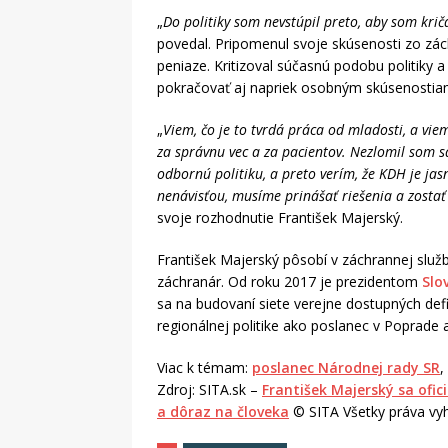
„
Do politiky som nevstúpil preto, aby som kričal
povedal. Pripomenul svoje skúsenosti zo zác
peniaze. Kritizoval súčasnú podobu politiky 
pokračovať aj napriek osobným skúsenostiam
„
Viem, čo je to tvrdá práca od mladosti, a viem
za správnu vec a za pacientov. Nezlomil som s
odbornú politiku, a preto verím, že KDH je ja
nenávisťou, musíme prinášať riešenia a zostať
svoje rozhodnutie František Majerský.
František Majerský pôsobí v záchrannej služb
záchranár. Od roku 2017 je prezidentom
Slo
sa na budovaní siete verejne dostupných defi
regionálnej politike ako poslanec v Poprad
Viac k témam:
poslanec Národnej rady SR
,
Zdroj: SITA.sk –
František Majerský sa ofici
a dôraz na človeka
© SITA Všetky práva vy