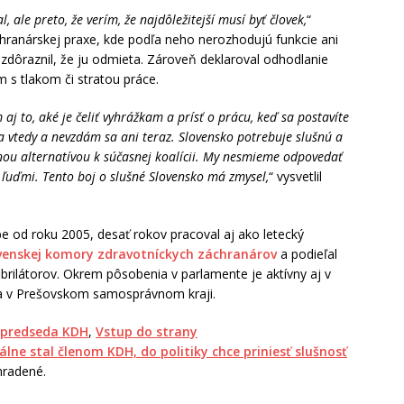
, ale preto, že verím, že najdôležitejší musí byť človek,
“
hranárskej praxe, kde podľa neho nerozhodujú funkcie ani
a zdôraznil, že ju odmieta. Zároveň deklaroval odhodlanie
 s tlakom či stratou práce.
 aj to, aké je čeliť vyhrážkam a prísť o prácu, keď sa postavíte
a vtedy a nevzdám sa ani teraz. Slovensko potrebuje slušnú a
snou alternatívou k súčasnej koalícii. My nesmieme odpovedať
 ľuďmi. Tento boj o slušné Slovensko má zmysel,
“ vysvetlil
e od roku 2005, desať rokov pracoval aj ako letecký
venskej komory zdravotníckych záchranárov
a podieľal
brilátorov. Okrem pôsobenia v parlamente je aktívny aj v
e a v Prešovskom samosprávnom kraji.
predseda KDH
,
Vstup do strany
álne stal členom KDH, do politiky chce priniesť slušnosť
hradené.