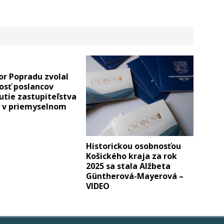
or Popradu zvolal
osť poslancov
tie zastupiteľstva
u v priemyselnom
Historickou osobnosťou
Košického kraja za rok
2025 sa stala Alžbeta
Güntherová-Mayerová –
VIDEO