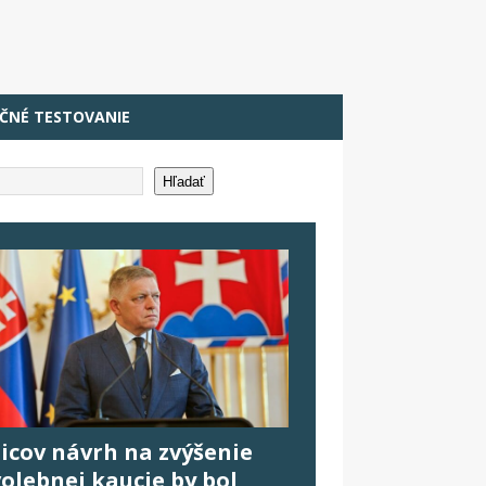
ČNÉ TESTOVANIE
Hľadať
Ficov návrh na zvýšenie
volebnej kaucie by bol