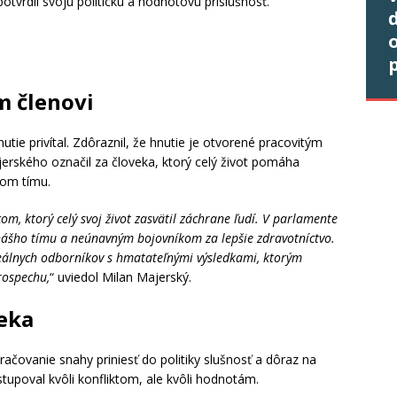
otvrdil svoju politickú a hodnotovú príslušnosť.
o
p
m členovi
tie privítal. Zdôraznil, že hnutie je otvorené pracovitým
rského označil za človeka, ktorý celý život pomáha
nom tímu.
om, ktorý celý svoj život zasvätil záchrane ľudí. V parlamente
nášho tímu a neúnavným bojovníkom za lepšie zdravotníctvo.
eálnych odborníkov s hmatateľnými výsledkami, ktorým
rospechu,
“ uviedol Milan Majerský.
veka
ačovanie snahy priniesť do politiky slušnosť a dôraz na
stupoval kvôli konfliktom, ale kvôli hodnotám.