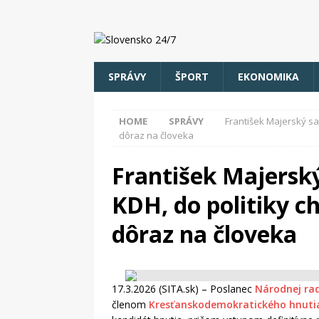
SPRÁVY
ŠPORT
EKONOMIKA
HOME
SPRÁVY
František Majerský sa 
dôraz na človeka
František Majerský
KDH, do politiky ch
dôraz na človeka
17.3.2026 (SITA.sk) – Poslanec
Národnej ra
členom
Kresťanskodemokratického hnuti