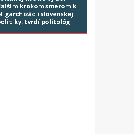
ďalším krokom smerom k
ligarchizácii slovenskej
olitiky, tvrdí politológ