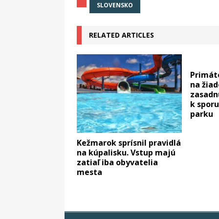
SLOVENSKO
RELATED ARTICLES
Primát
na žiad
zasadnu
k spor
parku
Kežmarok sprísnil pravidlá
na kúpalisku. Vstup majú
zatiaľ iba obyvatelia
mesta