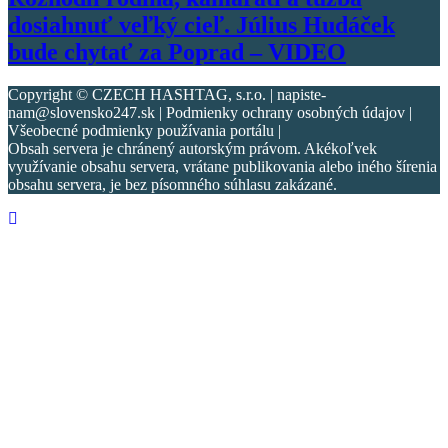
dosiahnuť veľký cieľ. Július Hudáček
bude chytať za Poprad – VIDEO
Copyright © CZECH HASHTAG, s.r.o. | napiste-
nam@slovensko247.sk | Podmienky ochrany osobných údajov |
Všeobecné podmienky používania portálu |
Obsah servera je chránený autorským právom. Akékoľvek
využívanie obsahu servera, vrátane publikovania alebo iného šírenia
obsahu servera, je bez písomného súhlasu zakázané.