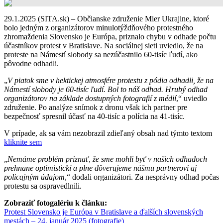
29.1.2025 (SITA.sk) – Občianske združenie Mier Ukrajine, ktoré
bolo jedným z organizátorov minulotýždňového protestného
zhromaždenia Slovensko je Európa, priznalo chybu v odhade počtu
účastníkov protest v Bratislave. Na sociálnej sieti uviedlo, že na
proteste na Námestí slobody sa nezúčastnilo 60-tisíc ľudí, ako
pôvodne odhadli.
„
V piatok sme v hektickej atmosfére protestu z pódia odhadli, že na
Námestí slobody je 60-tisíc ľudí. Bol to náš odhad. Hrubý odhad
organizátorov na základe dostupných fotografií z médií
,“ uviedlo
združenie. Po analýze snímok z dronu však ich partner pre
bezpečnosť spresnil účasť na 40-tisíc a polícia na 41-tisíc.
V prípade, ak sa vám nezobrazil zdieľaný obsah nad týmto textom
kliknite sem
„
Nemáme problém priznať, že sme mohli byť v našich odhadoch
prehnane optimistickí a plne dôverujeme nášmu partnerovi aj
policajným údajom
,“ dodali organizátori. Za nesprávny odhad počas
protestu sa ospravedlnili.
Zobraziť fotogalériu k článku:
Protest Slovensko je Európa v Bratislave a ďalších slovenských
mestách – 24. január 2025 (fotografie)