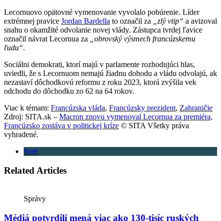
Lecornuovo opätovné vymenovanie vyvolalo pobúrenie. Líder
extrémnej pravice
Jordan Bardella
to označil za
„zlý vtip“
a avizoval
snahu o okamžité odvolanie novej vlády. Zástupca tvrdej ľavice
označil návrat Lecornua za
„obrovský výsmech francúzskemu
ľudu“.
Sociálni demokrati, ktorí majú v parlamente rozhodujúci hlas,
uviedli, že s Lecornuom nemajú žiadnu dohodu a vládu odvolajú, ak
nezastaví dôchodkovú reformu z roku 2023, ktorá zvýšila vek
odchodu do dôchodku zo 62 na 64 rokov.
Viac k témam:
Francúzska vláda
,
Francúzsky prezident
,
Zahraničie
Zdroj: SITA.sk –
Macron znovu vymenoval Lecornua za premiéra,
Francúzsko zostáva v politickej kríze
© SITA Všetky práva
vyhradené.
Svet
Related Articles
Správy
Médiá potvrdili mená viac ako 130-tisíc ruských