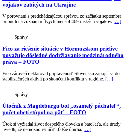
vojakov zabitých na Ukrajine
V porovnaní s predchádzajúcou správou zo začiatku septembra
pribudli na zoznam mŕtvych mená 4 469 ruských vojakov.
[…]
Správy
Fico za riešenie situácie v Hormuzskom prielive
považuje dôsledné dodržiavanie medzinárodného
práva – FOTO
Fico zároveň deklaroval pripravenosť Slovenska zapojiť sa do
stabilizačných aktivít po skončení konfliktu v regióne.
[…]
Správy
Útočník z Magdeburgu bol „osamelý páchateľ“,
počet obetí stúpol na päť – FOTO
Útok si vyžiadal život dospelého človeka a batoľaťa, ale úrady
uviedli, že nemožno vylúčiť ďalšie úmrtia.
[…]