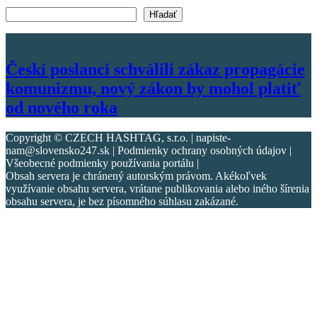
Vyhľadať text
Hľadať
Českí poslanci schválili zákaz propagácie
komunizmu, nový zákon by mohol platiť
od nového roka
Copyright © CZECH HASHTAG, s.r.o. | napiste-
nam@slovensko247.sk | Podmienky ochrany osobných údajov |
Všeobecné podmienky používania portálu |
Obsah servera je chránený autorským právom. Akékoľvek
využívanie obsahu servera, vrátane publikovania alebo iného šírenia
obsahu servera, je bez písomného súhlasu zakázané.