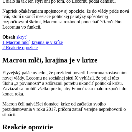
Udialo sa tak len štyri dni po tom, čo Lecornu podal demisiu.
Napriek očakávaniam spojencov aj opozície, že do vlády príde nová
tvár, ktorá ukončí mesiace politickej paralýzy spôsobenej
rozpočtovými škrtmi, Macron sa rozhodol ponechať 39-ročného
Lecornua vo funkcii.
Obsah
skryť
1
Macron mlčí, krajina je v kríze
2
Reakcie opozície
Macron mlčí, krajina je v kríze
Elyzejský palác uviedol, že prezident poveril Lecornua zostavením
novej vlády. Lecornu na sociálnej sieti X vyhlásil, že prijal túto
úlohu „z povinnosti“ a zdôraznil potrebu ukončiť politickú krízu.
Zaviazal sa urobiť všetko pre to, aby Francúzsko malo rozpočet do
konca roka.
Macron čelí najväčšej domácej kríze od začiatku svojho
prezidentovania v roku 2017, pričom zatiaľ verejne neprehovoril o
situácii.
Reakcie opozície