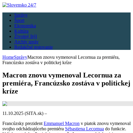
Správy
Šport
Ekonomika
Kultúra
Životný štýl
Archív správ
Redakčné testovanie
Home
Správy
Macron znovu vymenoval Lecornua za premiéra,
Francúzsko zostáva v politickej kríze
Macron znovu vymenoval Lecornua za
premiéra, Francúzsko zostáva v politickej
kríze
11.10.2025 (SITA.sk) –
Francúzsky prezident
Emmanuel Macron
v piatok znovu vymenoval
svojho odchádzajúceho premiéra
Sébastiena Lecornua
do funkcie.