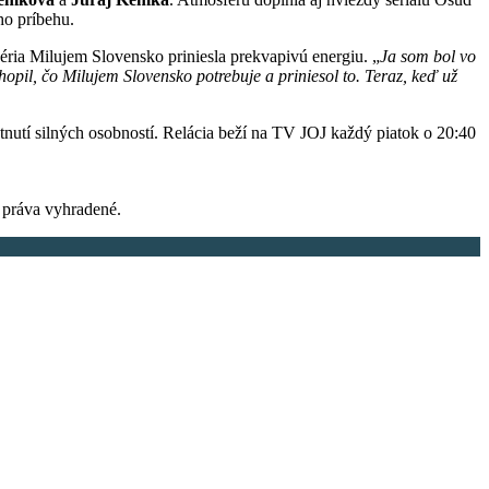
ho príbehu.
ria Milujem Slovensko priniesla prekvapivú energiu. „
Ja som bol vo
opil, čo Milujem Slovensko potrebuje a priniesol to. Teraz, keď už
etnutí silných osobností. Relácia beží na TV JOJ každý piatok o 20:40
práva vyhradené.