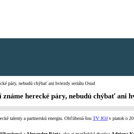
cké páry, nebudú chýbať ani hviezdy seriálu Osud
í známe herecké páry, nebudú chýbať ani h
recké talenty a partnerskú energiu. Obľúbená šou
TV JOJ
v piatok o 20
ičkovicová
a
Alexander Bárta
, ako aj manželská dvojica
Adriana K