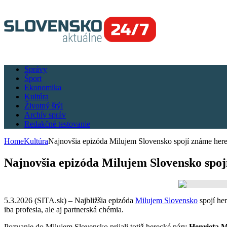
Správy
Šport
Ekonomika
Kultúra
Životný štýl
Archív správ
Redakčné testovanie
Home
Kultúra
Najnovšia epizóda Milujem Slovensko spojí známe here
Najnovšia epizóda Milujem Slovensko spoj
5.3.2026 (SITA.sk) – Najbližšia epizóda
Milujem Slovensko
spojí he
iba profesia, ale aj partnerská chémia.
Pozvanie do Milujem Slovensko prijali totiž herecké páry
Henrieta M