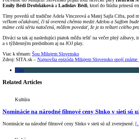
Emily Bédi Drobňáková
a
Ladislav Bédi
, ktorí do štúdia prinesú 
Tímy povedú už tradične Adela Vinczeová a Matej Sajfa Cifra, pod m
veľkom očakávaní, či tá overená chémia medzi Adelou a Sajfom bude fu
máme celú sériu natočenú, môžem povedať, že je to reštart celého pro
Diváci sa tak aj nasledujúci piatok môžu tešiť na večer plný zábavy, 
a s týždenným predstihom aj na JOJ play.
Viac k témam:
Šou Milujem Slovensko
Zdroj: SITA.sk –
Najnovšia epizóda Milujem Slovensko spojí známe 
Film
Related Articles
Kultúra
Nominácie na národné filmové ceny Slnko v sieti sú už
Nominácie na národné filmové ceny Slnko v sieti sú už zverejnené.
[