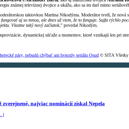
energiu známej televíznej dvojice a ukážu, ako sa im darí mimo seriálové
oderátorskou taktovkou Martina Nikodýma. Moderátor tvrdí, že nová sé
ngovať aj so mnou, ale dnes už viem, že to funguje. Sajfa rýchlo poch
jektu. Vlastne taký nový začiatok
,” povedal Nikodým.
improvizácie, dynamickej súťaže a momentov, ktoré vznikajú len pri str
herecké páry, nebudú chýbať ani hviezdy seriálu Osud
© SITA Všetky 
 zverejnené, najviac nominácií získal Nepela
…]