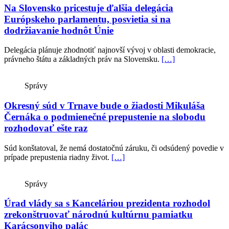
Na Slovensko pricestuje ďalšia delegácia
Európskeho parlamentu, posvietia si na
dodržiavanie hodnôt Únie
Delegácia plánuje zhodnotiť najnovší vývoj v oblasti demokracie,
právneho štátu a základných práv na Slovensku.
[…]
Správy
Okresný súd v Trnave bude o žiadosti Mikuláša
Černáka o podmienečné prepustenie na slobodu
rozhodovať ešte raz
Súd konštatoval, že nemá dostatočnú záruku, či odsúdený povedie v
prípade prepustenia riadny život.
[…]
Správy
Úrad vlády sa s Kanceláriou prezidenta rozhodol
zrekonštruovať národnú kultúrnu pamiatku
Karácsonyiho palác