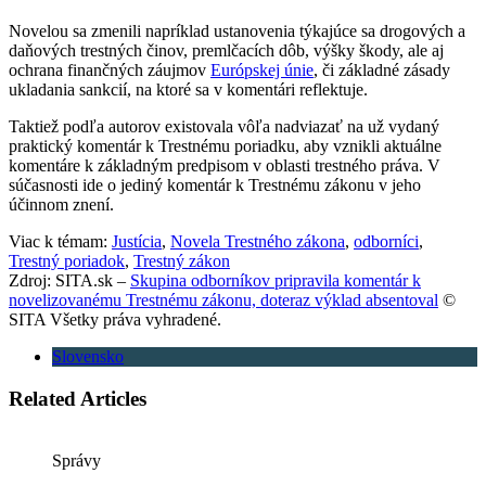
Novelou sa zmenili napríklad ustanovenia týkajúce sa drogových a
daňových trestných činov, premlčacích dôb, výšky škody, ale aj
ochrana finančných záujmov
Európskej únie
, či základné zásady
ukladania sankcií, na ktoré sa v komentári reflektuje.
Taktiež podľa autorov existovala vôľa nadviazať na už vydaný
praktický komentár k Trestnému poriadku, aby vznikli aktuálne
komentáre k základným predpisom v oblasti trestného práva. V
súčasnosti ide o jediný komentár k Trestnému zákonu v jeho
účinnom znení.
Viac k témam:
Justícia
,
Novela Trestného zákona
,
odborníci
,
Trestný poriadok
,
Trestný zákon
Zdroj: SITA.sk –
Skupina odborníkov pripravila komentár k
novelizovanému Trestnému zákonu, doteraz výklad absentoval
©
SITA Všetky práva vyhradené.
Slovensko
Related Articles
Správy