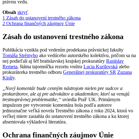
právnu vedu.
Obsah
skryť
1
Zásah do ustanovení trestného zákona
2
Ochrana finančných záujmov Únie
Zásah do ustanovení trestného zákona
Publikácia vznikla pod vedením prodekana právnickej fakulty
Tomáša Strémyho
ako vedúceho autorského kolektívu, pričom sa na
nej podieľali aj šéf bratislavskej krajskej prokuratúry
Rastislav
Remeta
, štátna tajomníčka rezortu vnútra
Lucia Kurilovská
alebo
prokurátorka trestného odboru
Generálnej prokuratúry SR
Zuzana
Király
.
„Nový komentár bude cenným nástrojom nielen pre sudcov a
prokurátorov, ale aj pre advokátov a akademikov, ktorí sa venujú
trestnoprávnej problematike,“
uviedla PraF UK. Primárnym
impulzom pre vytvorenie komentára bola podľa autorov
jednoznačne veľká novela Trestného zákona z roku 2024, ktorá vo
veľkej miere zasiahla do ustanovení trestného zákona a ku ktorej
absentovala výkladová literatúra.
Ochrana finančných záujmov Únie