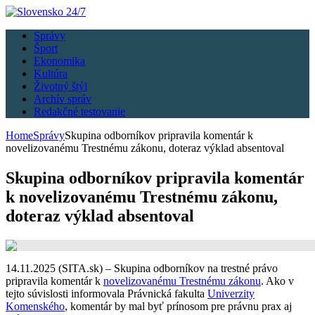
Správy
Šport
Ekonomika
Kultúra
Životný štýl
Archív správ
Redakčné testovanie
Home
Správy
Skupina odborníkov pripravila komentár k
novelizovanému Trestnému zákonu, doteraz výklad absentoval
Skupina odborníkov pripravila komentár
k novelizovanému Trestnému zákonu,
doteraz výklad absentoval
14.11.2025 (SITA.sk) – Skupina odborníkov na trestné právo
pripravila komentár k
novelizovanému Trestnému zákonu
. Ako v
tejto súvislosti informovala Právnická fakulta
Univerzity
Komenského
, komentár by mal byť prínosom pre právnu prax aj