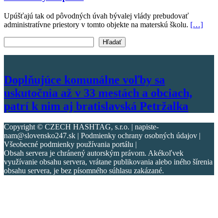
Upúšťajú tak od pôvodných úvah bývalej vlády prebudovať
administratívne priestory v tomto objekte na materskú školu.
[…]
Vyhľadať text
Hľadať
Doplňujúce komunálne voľby sa
uskutočnia až v 33 mestách a obciach,
patrí k nim aj bratislavská Petržalka
Copyright © CZECH HASHTAG, s.r.o. | napiste-
nam@slovensko247.sk | Podmienky ochrany osobných údajov |
Všeobecné podmienky používania portálu |
Obsah servera je chránený autorským právom. Akékoľvek
využívanie obsahu servera, vrátane publikovania alebo iného šírenia
obsahu servera, je bez písomného súhlasu zakázané.