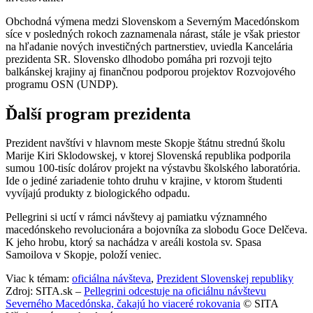
Obchodná výmena medzi Slovenskom a Severným Macedónskom
síce v posledných rokoch zaznamenala nárast, stále je však priestor
na hľadanie nových investičných partnerstiev, uviedla Kancelária
prezidenta SR. Slovensko dlhodobo pomáha pri rozvoji tejto
balkánskej krajiny aj finančnou podporou projektov Rozvojového
programu OSN (UNDP).
Ďalší program prezidenta
Prezident navštívi v hlavnom meste Skopje štátnu strednú školu
Marije Kiri Sklodowskej, v ktorej Slovenská republika podporila
sumou 100-tisíc dolárov projekt na výstavbu školského laboratória.
Ide o jediné zariadenie tohto druhu v krajine, v ktorom študenti
vyvíjajú produkty z biologického odpadu.
Pellegrini si uctí v rámci návštevy aj pamiatku významného
macedónskeho revolucionára a bojovníka za slobodu Goce Delčeva.
K jeho hrobu, ktorý sa nachádza v areáli kostola sv. Spasa
Samoilova v Skopje, položí veniec.
Viac k témam:
oficiálna návšteva
,
Prezident Slovenskej republiky
Zdroj: SITA.sk –
Pellegrini odcestuje na oficiálnu návštevu
Severného Macedónska, čakajú ho viaceré rokovania
© SITA