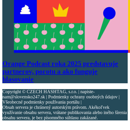
Orange Podcast roka 2025 predstavuje
partnerov, porotu a ako funguje
hlasovanie
Copyright © CZECH HASHTAG, s.r.o. | napiste-
nam@slovensko247.sk | Podmienky ochrany osobných údajov |
Všeobecné podmienky používania portálu |
Obsah servera je chránený autorským právom. Akékoľvek
využívanie obsahu servera, vrátane publikovania alebo iného šírenia
obsahu servera, je bez písomného súhlasu zakázané.