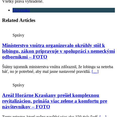
Všetky práva vyhradené.
Slovensko
Related Articles
Správy
Ministerstvo vnútra organizovalo okrúhly stôl k
lobingu, zákon pripravuje v spolupráci s nemeckými
odborníkmi – FOTO
Štátny tajomník ministerstva vnútra zdôraznil, že lobingu sa netreba
báť, no je potrebné, aby mal jasne nastavené pravidlá.
[…]
Správy
Areál Horárne Krasňany prešiel komplexnou
revitalizáciou, prináša viac zelene a komfortu pre
návštevníkov – FOTO
Tento priestor, ktorý ročne navštívi viac ako 150-tisíc ľudí.
[…]