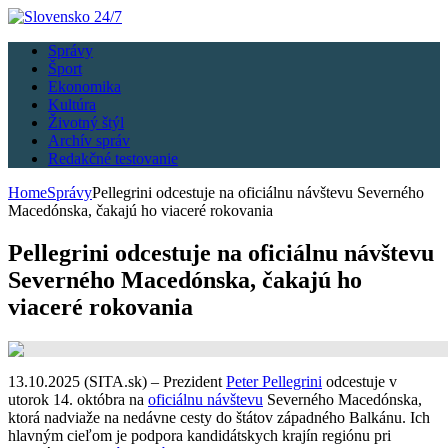
Správy
Šport
Ekonomika
Kultúra
Životný štýl
Archív správ
Redakčné testovanie
Home
Správy
Pellegrini odcestuje na oficiálnu návštevu Severného
Macedónska, čakajú ho viaceré rokovania
Pellegrini odcestuje na oficiálnu návštevu
Severného Macedónska, čakajú ho
viaceré rokovania
13.10.2025 (SITA.sk) – Prezident
Peter Pellegrini
odcestuje v
utorok 14. októbra na
oficiálnu návštevu
Severného Macedónska,
ktorá nadviaže na nedávne cesty do štátov západného Balkánu. Ich
hlavným cieľom je podpora kandidátskych krajín regiónu pri