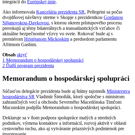
integrácii do
Európskej únie
.
Ako informovala
Kancelária prezidenta SR
, Pellegrini sa počas
dvojdňovej návštevy stretne v Skopje s prezidentkou
Gordanou
Siljanovskou-Davkovou
, s ktorou okrem prístupového procesu
prerokujú aj témy bilaterálnych a transatlantických vzťahov či
aktuálne bezpečnostné výzvy vo svete. Rokovať bude aj s
premiérom
Hristijanom Mickoskim
a predsedom parlamentu
Afrimom Gashim.
Obsah
skryť
1
Memorandum o hospodárskej spolupráci
2
Ďalší program prezidenta
Memorandum o hospodárskej spolupráci
Súčasťou delegácie prezidenta bude aj štátny tajomník
Ministerstva
hospodárstva SR
Vladimír Šimoňák, ktorý spoločne s ministrom
zahraničných vecí a obchodu Severného Macedónska Timčom
Mucunskim podpíšu Memorandum o hospodárskej spolupráci.
Deklaruje sa v ňom podpora spolupráce malých a stredných
podnikov, výmena kontaktov a informácií, rozvoj aktivít v oblasti
cestovného ruchu, ako aj vytváranie priaznivých podmienok pre
investovanie.