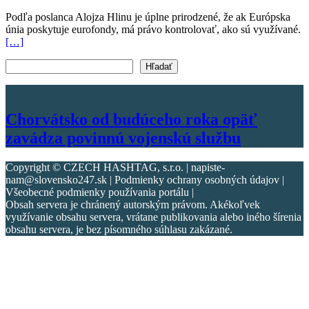
Podľa poslanca Alojza Hlinu je úplne prirodzené, že ak Európska
únia poskytuje eurofondy, má právo kontrolovať, ako sú využívané.
[…]
Vyhľadať text
Hľadať
Chorvátsko od budúceho roka opäť
zavádza povinnú vojenskú službu
Copyright © CZECH HASHTAG, s.r.o. | napiste-
nam@slovensko247.sk | Podmienky ochrany osobných údajov |
Všeobecné podmienky používania portálu |
Obsah servera je chránený autorským právom. Akékoľvek
využívanie obsahu servera, vrátane publikovania alebo iného šírenia
obsahu servera, je bez písomného súhlasu zakázané.