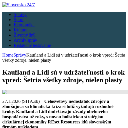
Správy
Šport
Ekonomika
Kultúra
Životný štýl
Archív správ
Redakčné testovanie
Home
Správy
Kaufland a Lidl sú v udržateľnosti o krok vpred: Šetria
všetky zdroje, nielen plasty
Kaufland a Lidl sú v udržateľnosti o krok
vpred: Šetria všetky zdroje, nielen plasty
27.1.2026 (SITA.sk) –
Celosvetový nedostatok zdrojov a
zhoršujúca sa klimatická kríza si totiž vyžadujú rozhodné
kroky. Kaufland a Lidl dodržiavajú zásady obehového
hospodárstva už roky, s novou holistickou stratégiou
cirkulárnej ekonomiky REset Resources idú slovenským
firmám príkladom.