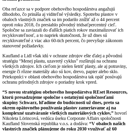
Oba reťazce sa v podpore obehového hospodárstva angažujú
dlhodobo, čo prináša aj viditeľné výsledky. Spotrebu plastov v
obaloch vlastných značiek sa im podarilo znížiť až o 44 percent
oproti roku 2018, čo presiahlo pôvodný tridsaťpercentný cieľ.
Spoločne sa zaviazali do ďalších piatich rokov maximalizovať ich
recyklovateľnosť, a to napriek skutočnosti, že už dnes sú
recyklovateľné z viac ako 60-tich percent, čo prevyšuje zákonom
stanovené požiadavky.
Kaufland a Lidl však idú v ochrane zdrojov ešte ďalej a pôvodnú
stratégiu “Menej plastu, uzavretý cyklus” rozširujú na ochranu
všetkých zdrojov. Ich cieľom je nielen šetriť plasty, ale aj potraviny,
energie či rôzne materiály ako sú kov, drevo, papier alebo sklo.
Priekopníci v oblasti obehového hospodárstva tak opäť posúvajú
ochranu prírodných zdrojov o poriadny krok vpred.
“S novou stratégiou obehového hospodárstva REset Resources,
ktorú presadzujeme spoločne s ostatnými spoločnosťami
skupiny Schwarz, hľadíme do budúcnosti už dnes, preto sa
okrem opätovného používania plastov zameriavame aj na
komplexné uzatváranie všetkých materiálových cyklov,”
hovorí
Nikoleta Lörincová, vedúca úseku Corporate Affairs spoločnosti
Kaufland Slovenská republika v.o.s. a dodáva:
“V obaloch našich
vlastných značiek plánujeme do roku 2030 využívať až 60