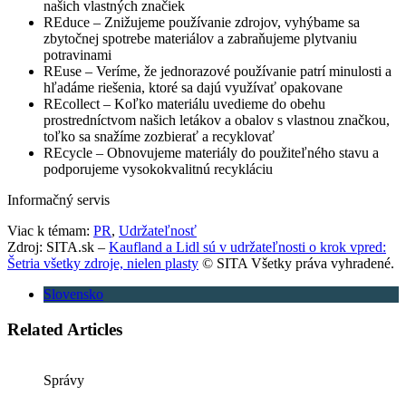
našich vlastných značiek
REduce – Znižujeme používanie zdrojov, vyhýbame sa
zbytočnej spotrebe materiálov a zabraňujeme plytvaniu
potravinami
REuse – Veríme, že jednorazové používanie patrí minulosti a
hľadáme riešenia, ktoré sa dajú využívať opakovane
REcollect – Koľko materiálu uvedieme do obehu
prostredníctvom našich letákov a obalov s vlastnou značkou,
toľko sa snažíme zozbierať a recyklovať
REcycle – Obnovujeme materiály do použiteľného stavu a
podporujeme vysokokvalitnú recykláciu
Informačný servis
Viac k témam:
PR
,
Udržateľnosť
Zdroj: SITA.sk –
Kaufland a Lidl sú v udržateľnosti o krok vpred:
Šetria všetky zdroje, nielen plasty
© SITA Všetky práva vyhradené.
Slovensko
Related Articles
Správy