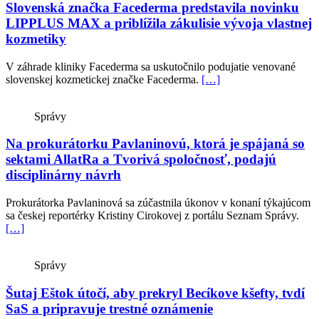
Slovenská značka Facederma predstavila novinku
LIPPLUS MAX a priblížila zákulisie vývoja vlastnej
kozmetiky
V záhrade kliniky Facederma sa uskutočnilo podujatie venované
slovenskej kozmetickej značke Facederma.
[…]
Správy
Na prokurátorku Pavlaninovú, ktorá je spájaná so
sektami AllatRa a Tvorivá spoločnosť, podajú
disciplinárny návrh
Prokurátorka Pavlaninová sa zúčastnila úkonov v konaní týkajúcom
sa českej reportérky Kristiny Cirokovej z portálu Seznam Správy.
[…]
Správy
Šutaj Eštok útočí, aby prekryl Becíkove kšefty, tvdí
SaS a pripravuje trestné oznámenie