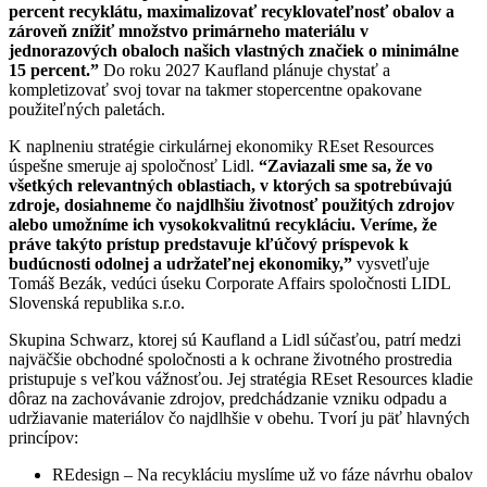
percent recyklátu, maximalizovať recyklovateľnosť obalov a
zároveň znížiť množstvo primárneho materiálu v
jednorazových obaloch našich vlastných značiek o minimálne
15 percent.”
Do roku 2027 Kaufland plánuje chystať a
kompletizovať svoj tovar na takmer stopercentne opakovane
použiteľných paletách.
K naplneniu stratégie cirkulárnej ekonomiky REset Resources
úspešne smeruje aj spoločnosť Lidl.
“Zaviazali sme sa, že vo
všetkých relevantných oblastiach, v ktorých sa spotrebúvajú
zdroje, dosiahneme čo najdlhšiu životnosť použitých zdrojov
alebo umožníme ich vysokokvalitnú recykláciu. Veríme, že
práve takýto prístup predstavuje kľúčový príspevok k
budúcnosti odolnej a udržateľnej ekonomiky,”
vysvetľuje
Tomáš Bezák, vedúci úseku Corporate Affairs spoločnosti LIDL
Slovenská republika s.r.o.
Skupina Schwarz, ktorej sú Kaufland a Lidl súčasťou, patrí medzi
najväčšie obchodné spoločnosti a k ochrane životného prostredia
pristupuje s veľkou vážnosťou. Jej stratégia REset Resources kladie
dôraz na zachovávanie zdrojov, predchádzanie vzniku odpadu a
udržiavanie materiálov čo najdlhšie v obehu. Tvorí ju päť hlavných
princípov:
REdesign – Na recykláciu myslíme už vo fáze návrhu obalov