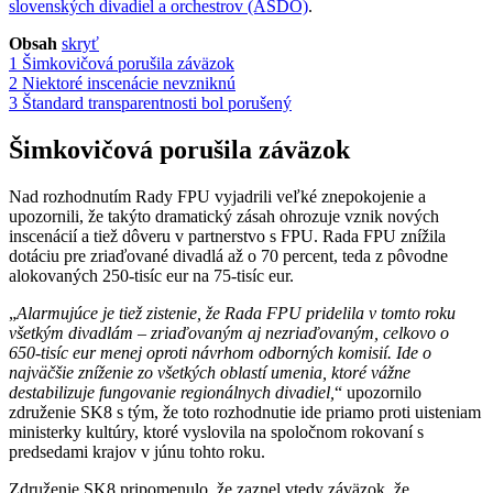
slovenských divadiel a orchestrov (ASDO)
.
Obsah
skryť
1
Šimkovičová porušila záväzok
2
Niektoré inscenácie nevzniknú
3
Štandard transparentnosti bol porušený
Šimkovičová porušila záväzok
Nad rozhodnutím Rady FPU vyjadrili veľké znepokojenie a
upozornili, že takýto dramatický zásah ohrozuje vznik nových
inscenácií a tiež dôveru v partnerstvo s FPU. Rada FPU znížila
dotáciu pre zriaďované divadlá až o 70 percent, teda z pôvodne
alokovaných 250-tisíc eur na 75-tisíc eur.
„
Alarmujúce je tiež zistenie, že Rada FPU pridelila v tomto roku
všetkým divadlám – zriaďovaným aj nezriaďovaným, celkovo o
650-tisíc eur menej oproti návrhom odborných komisií. Ide o
najväčšie zníženie zo všetkých oblastí umenia, ktoré vážne
destabilizuje fungovanie regionálnych divadiel,
“ upozornilo
združenie SK8 s tým, že toto rozhodnutie ide priamo proti uisteniam
ministerky kultúry, ktoré vyslovila na spoločnom rokovaní s
predsedami krajov v júnu tohto roku.
Združenie SK8 pripomenulo, že zaznel vtedy záväzok, že