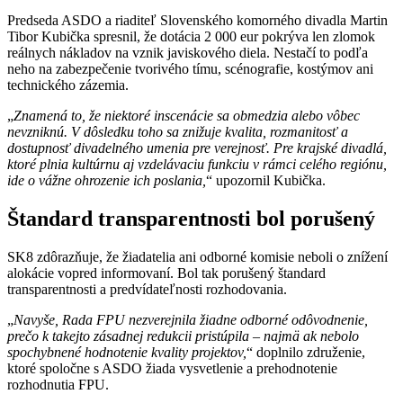
Predseda ASDO a riaditeľ Slovenského komorného divadla Martin
Tibor Kubička spresnil, že dotácia 2 000 eur pokrýva len zlomok
reálnych nákladov na vznik javiskového diela. Nestačí to podľa
neho na zabezpečenie tvorivého tímu, scénografie, kostýmov ani
technického zázemia.
„
Znamená to, že niektoré inscenácie sa obmedzia alebo vôbec
nevzniknú. V dôsledku toho sa znižuje kvalita, rozmanitosť a
dostupnosť divadelného umenia pre verejnosť. Pre krajské divadlá,
ktoré plnia kultúrnu aj vzdelávaciu funkciu v rámci celého regiónu,
ide o vážne ohrozenie ich poslania,
“ upozornil Kubička.
Štandard transparentnosti bol porušený
SK8 zdôrazňuje, že žiadatelia ani odborné komisie neboli o znížení
alokácie vopred informovaní. Bol tak porušený štandard
transparentnosti a predvídateľnosti rozhodovania.
„
Navyše, Rada FPU nezverejnila žiadne odborné odôvodnenie,
prečo k takejto zásadnej redukcii pristúpila – najmä ak nebolo
spochybnené hodnotenie kvality projektov,
“ doplnilo združenie,
ktoré spoločne s ASDO žiada vysvetlenie a prehodnotenie
rozhodnutia FPU.