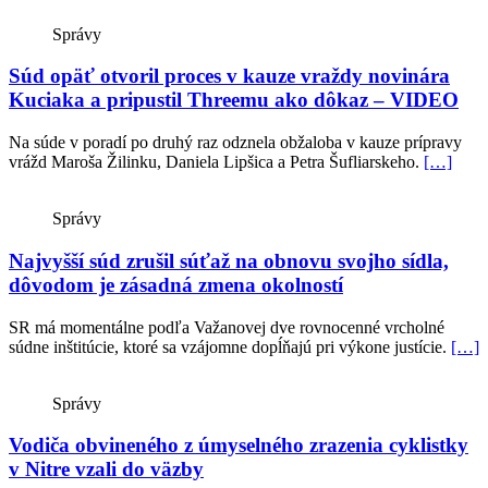
Správy
Súd opäť otvoril proces v kauze vraždy novinára
Kuciaka a pripustil Threemu ako dôkaz – VIDEO
Na súde v poradí po druhý raz odznela obžaloba v kauze prípravy
vrážd Maroša Žilinku, Daniela Lipšica a Petra Šufliarskeho.
[…]
Správy
Najvyšší súd zrušil súťaž na obnovu svojho sídla,
dôvodom je zásadná zmena okolností
SR má momentálne podľa Važanovej dve rovnocenné vrcholné
súdne inštitúcie, ktoré sa vzájomne dopĺňajú pri výkone justície.
[…]
Správy
Vodiča obvineného z úmyselného zrazenia cyklistky
v Nitre vzali do väzby