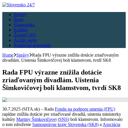
Správy
Šport
Ekonomika
Kultúra
Životný štýl
Archív správ
Redakčné testovanie
Home
Správy
Rada FPU výrazne znížila dotácie zriaďovaným
divadlám. Uistenia Šimkovičovej boli klamstvom, tvrdí SK8
Rada FPU výrazne znížila dotácie
zriaďovaným divadlám. Uistenia
Šimkovičovej boli klamstvom, tvrdí SK8
30.7.2025 (SITA.sk) – Rada
Fondu na podporu umenia (FPU)
rapídne znížila dotácie pre zriaďované divadlá, uistenia ministerky
kultúry
Martiny Šimkovičovej
(
SNS
) boli klamstvom. Informovalo
o tom združenie
Samosprávne kraje Slovenska (SK8)
a
Asociácia