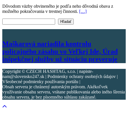
Dôvodom väzby obvineného je podľa neho dôvodná obava z
možného pokračovania v trestnej činnosti.
[…]
Vyhľadať text
Hľadať
Maškarová nariadila kontrolu
policajného zásahu vo Veľkej Ide, Úrad
inšpekčnej služby už situáciu preveruje
Copyright © CZECH HASHTAG, s.r.o. | napiste-
nam@slovensko247.sk | Podmienky ochrany osobných údajov |
Všeobecné podmienky používania portálu |
Obsah servera je chránený autorským právom. Akékoľvek
využívanie obsahu servera, vrátane publikovania alebo iného šírenia
obsahu servera, je bez písomného súhlasu zakázané.