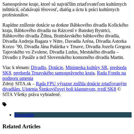
Samosprávne kraje, ktoré sú najväčším zriaďovateľom kultúrnych
inštitúcií, očakávajú férovosť, dialóg a úctu k práci kultúrnych
profesionálov.
Rapídne zníženie dotácie sa dotkne Bábkového divadla Košického
kraja, Bábkového divadla na Rázcestí v Banskej Bystrici,
Bábkového divadla Žilina, Bratislavského bábkového divadla,
Divadla Andreja Bagara v Nitre, Davadla Aréna, Divadla Astorka
Korzo ´90, Divadla Jána Palárika v Trnave, Divadla Jozefa Gregora
Tajovského vo Zvolene, Divadla Ludus, Mestského divadla –
Divadlo z Pasáže a tiež Slovenského komorného divadla Martin.
Viac k témam:
Divadlo
,
Dotácie
,
Ministerka kultúry SR
,
predseda
SK8
,
predseda Trnavského samosprávneho kraja
,
Rada Fondu na
podporu umenia
Zdroj: SITA.sk –
Rada FPU výrazne znížila dotácie zriaďovaným
divadlám. Uistenia Šimkovičovej boli klamstvom, tvrdí SK8
©
SITA Všetky práva vyhradené.
Slovensko
Related Articles