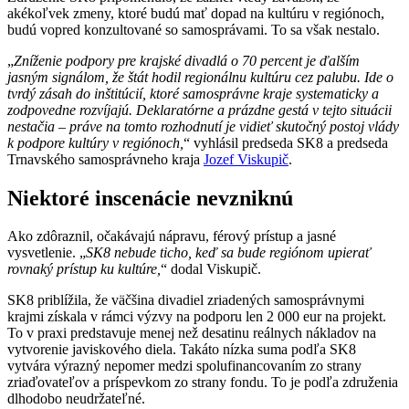
akékoľvek zmeny, ktoré budú mať dopad na kultúru v regiónoch,
budú vopred konzultované so samosprávami. To sa však nestalo.
„
Zníženie podpory pre krajské divadlá o 70 percent je ďalším
jasným signálom, že štát hodil regionálnu kultúru cez palubu. Ide o
tvrdý zásah do inštitúcií, ktoré samosprávne kraje systematicky a
zodpovedne rozvíjajú. Deklaratórne a prázdne gestá v tejto situácii
nestačia – práve na tomto rozhodnutí je vidieť skutočný postoj vlády
k podpore kultúry v regiónoch,
“ vyhlásil predseda SK8 a predseda
Trnavského samosprávneho kraja
Jozef Viskupič
.
Niektoré inscenácie nevzniknú
Ako zdôraznil, očakávajú nápravu, férový prístup a jasné
vysvetlenie. „
SK8 nebude ticho, keď sa bude regiónom upierať
rovnaký prístup ku kultúre,
“ dodal Viskupič.
SK8 priblížila, že väčšina divadiel zriadených samosprávnymi
krajmi získala v rámci výzvy na podporu len 2 000 eur na projekt.
To v praxi predstavuje menej než desatinu reálnych nákladov na
vytvorenie javiskového diela. Takáto nízka suma podľa SK8
vytvára výrazný nepomer medzi spolufinancovaním zo strany
zriaďovateľov a príspevkom zo strany fondu. To je podľa združenia
dlhodobo neudržateľné.