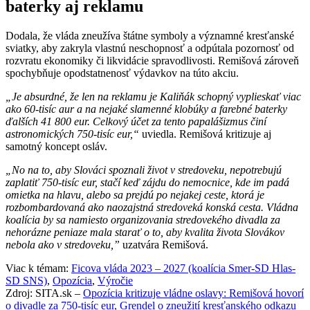
baterky aj reklamu
Dodala, že vláda zneužíva štátne symboly a významné kresťanské
sviatky, aby zakryla vlastnú neschopnosť a odpútala pozornosť od
rozvratu ekonomiky či likvidácie spravodlivosti. Remišová zároveň
spochybňuje opodstatnenosť výdavkov na túto akciu.
„Je absurdné, že len na reklamu je Kaliňák schopný vyplieskať viac
ako 60-tisíc aur a na nejaké slamenné klobúky a farebné baterky
ďalších 41 800 eur. Celkový účet za tento papalášizmus činí
astronomických 750-tisíc eur,“
uviedla. Remišová kritizuje aj
samotný koncept osláv.
„No na to, aby Slováci spoznali život v stredoveku, nepotrebujú
zaplatiť 750-tisíc eur, stačí keď zájdu do nemocnice, kde im padá
omietka na hlavu, alebo sa prejdú po nejakej ceste, ktorá je
rozbombardovaná ako naozajstná stredoveká konská cesta. Vládna
koalícia by sa namiesto organizovania stredovekého divadla za
nehorázne peniaze mala starať o to, aby kvalita života Slovákov
nebola ako v stredoveku,”
uzatvára Remišová.
Viac k témam:
Ficova vláda 2023 – 2027 (koalícia Smer-SD Hlas-
SD SNS)
,
Opozícia
,
Výročie
Zdroj: SITA.sk –
Opozícia kritizuje vládne oslavy: Remišová hovorí
o divadle za 750-tisíc eur, Grendel o zneužití kresťanského odkazu