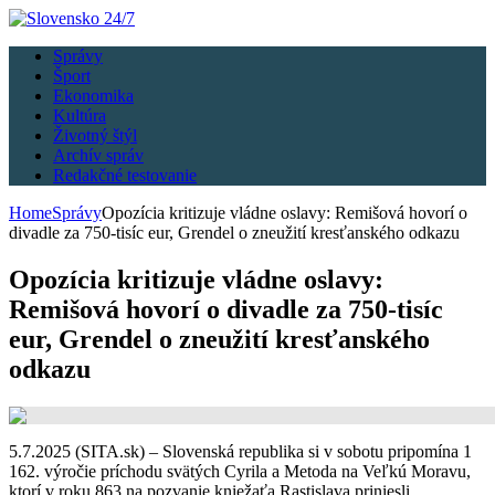
Správy
Šport
Ekonomika
Kultúra
Životný štýl
Archív správ
Redakčné testovanie
Home
Správy
Opozícia kritizuje vládne oslavy: Remišová hovorí o
divadle za 750-tisíc eur, Grendel o zneužití kresťanského odkazu
Opozícia kritizuje vládne oslavy:
Remišová hovorí o divadle za 750-tisíc
eur, Grendel o zneužití kresťanského
odkazu
5.7.2025 (SITA.sk) – Slovenská republika si v sobotu pripomína 1
162. výročie príchodu svätých Cyrila a Metoda na Veľkú Moravu,
ktorí v roku 863 na pozvanie kniežaťa Rastislava priniesli