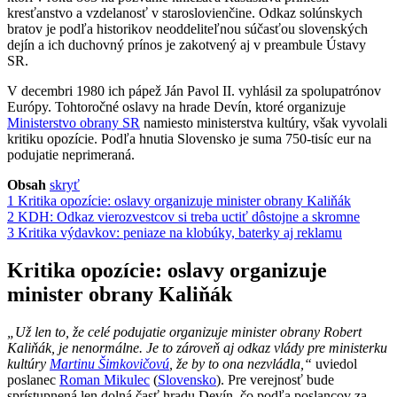
kresťanstvo a vzdelanosť v staroslovienčine. Odkaz solúnskych
bratov je podľa historikov neoddeliteľnou súčasťou slovenských
dejín a ich duchovný prínos je zakotvený aj v preambule Ústavy
SR.
V decembri 1980 ich pápež Ján Pavol II. vyhlásil za spolupatrónov
Európy. Tohtoročné oslavy na hrade Devín, ktoré organizuje
Ministerstvo obrany SR
namiesto ministerstva kultúry, však vyvolali
kritiku opozície. Podľa hnutia Slovensko je suma 750-tisíc eur na
podujatie neprimeraná.
Obsah
skryť
1
Kritika opozície: oslavy organizuje minister obrany Kaliňák
2
KDH: Odkaz vierozvestcov si treba uctiť dôstojne a skromne
3
Kritika výdavkov: peniaze na klobúky, baterky aj reklamu
Kritika opozície: oslavy organizuje
minister obrany Kaliňák
„Už len to, že celé podujatie organizuje minister obrany Robert
Kaliňák, je nenormálne. Je to zároveň aj odkaz vlády pre ministerku
kultúry
Martinu Šimkovičovú
, že by to ona nezvládla,“
uviedol
poslanec
Roman Mikulec
(
Slovensko
). Pre verejnosť bude
sprístupnená len dolná časť hradu Devín, čo podľa poslancov za