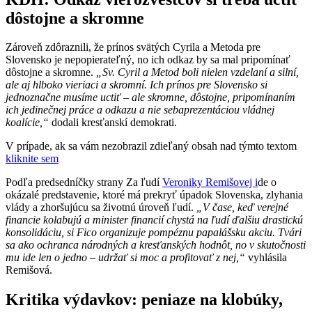
dôstojne a skromne
Zároveň zdôraznili, že prínos svätých Cyrila a Metoda pre
Slovensko je nepopierateľný, no ich odkaz by sa mal pripomínať
dôstojne a skromne.
„Sv. Cyril a Metod boli nielen vzdelaní a silní,
ale aj hlboko vieriaci a skromní. Ich prínos pre Slovensko si
jednoznačne musíme uctiť – ale skromne, dôstojne, pripomínaním
ich jedinečnej práce a odkazu a nie sebaprezentáciou vládnej
koalície,“
dodali kresťanskí demokrati.
V prípade, ak sa vám nezobrazil zdieľaný obsah nad týmto textom
kliknite sem
Podľa predsedníčky strany Za ľudí
Veroniky Remišovej i
de o
okázalé predstavenie, ktoré má prekryť úpadok Slovenska, zlyhania
vlády a zhoršujúcu sa životnú úroveň ľudí.
„V čase, keď verejné
financie kolabujú a minister financií chystá na ľudí ďalšiu drastickú
konsolidáciu, si Fico organizuje pompéznu papalášsku akciu. Tvári
sa ako ochranca národných a kresťanských hodnôt, no v skutočnosti
mu ide len o jedno – udržať si moc a profitovať z nej,“
vyhlásila
Remišová.
Kritika výdavkov: peniaze na klobúky,