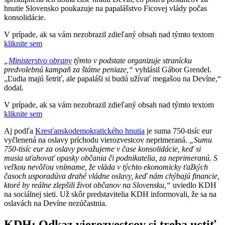
hnutie Slovensko poukazuje na papalášstvo Ficovej vlády počas
konsolidácie.
V prípade, ak sa vám nezobrazil zdieľaný obsah nad týmto textom
kliknite sem
„
Ministerstvo obrany
týmto v podstate organizuje stranícku
predvolebnú kampaň za štátne peniaze,“
vyhlásil Gábor Grendel.
„Ľudia majú šetriť, ale papaláši si budú užívať megašou na Devíne,“
dodal.
V prípade, ak sa vám nezobrazil zdieľaný obsah nad týmto textom
kliknite sem
Aj podľa
Kresťanskodemokratického hnutia
je suma 750-tisíc eur
vyčlenená na oslavy príchodu vierozvestcov neprimeraná.
„Sumu
750-tisíc eur za oslavy považujeme v čase konsolidácie, keď si
musia uťahovať opasky občania či podnikatelia, za neprimeranú. S
veľkou nevôľou vnímame, že vláda v týchto ekonomicky ťažkých
časoch usporadúva drahé vládne oslavy, keď nám chýbajú financie,
ktoré by reálne zlepšili život občanov na Slovensku,“
uviedlo KDH
na sociálnej sieti. Už skôr predstavitelia KDH informovali, že sa na
oslavách na Devíne nezúčastnia.
KDH: Odkaz vierozvestcov si treba uctiť