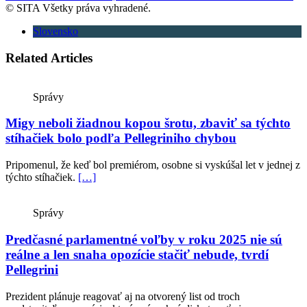
© SITA Všetky práva vyhradené.
Slovensko
Related Articles
Správy
Migy neboli žiadnou kopou šrotu, zbaviť sa týchto
stíhačiek bolo podľa Pellegriniho chybou
Pripomenul, že keď bol premiérom, osobne si vyskúšal let v jednej z
týchto stíhačiek.
[…]
Správy
Predčasné parlamentné voľby v roku 2025 nie sú
reálne a len snaha opozície stačiť nebude, tvrdí
Pellegrini
Prezident plánuje reagovať aj na otvorený list od troch