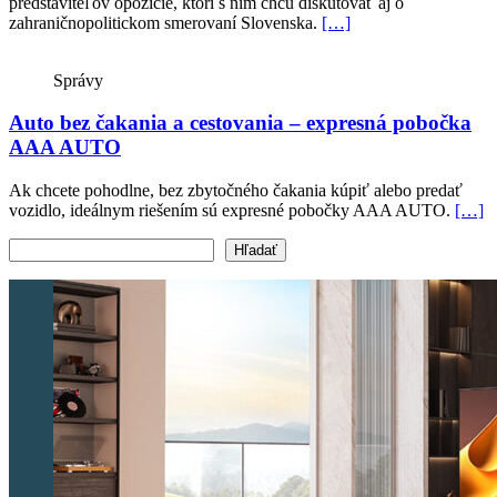
predstaviteľov opozície, ktorí s ním chcú diskutovať aj o
zahraničnopolitickom smerovaní Slovenska.
[…]
Správy
Auto bez čakania a cestovania – expresná pobočka
AAA AUTO
Ak chcete pohodlne, bez zbytočného čakania kúpiť alebo predať
vozidlo, ideálnym riešením sú expresné pobočky AAA AUTO.
[…]
Vyhľadať text
Hľadať