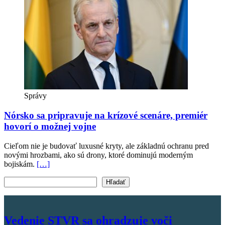
Správy
Nórsko sa pripravuje na krízové scenáre, premiér
hovorí o možnej vojne
Cieľom nie je budovať luxusné kryty, ale základnú ochranu pred
novými hrozbami, ako sú drony, ktoré dominujú moderným
bojiskám.
[…]
Vyhľadať text
Hľadať
Vedenie STVR sa ohradzuje voči