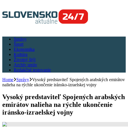
Správy
Šport
Ekonomika
Kultúra
Životný štýl
Archív správ
Redakčné testovanie
Home
Správy
Vysoký predstaviteľ Spojených arabských emirátov
nalieha na rýchle ukončenie iránsko-izraelskej vojny
Vysoký predstaviteľ Spojených arabských
emirátov nalieha na rýchle ukončenie
iránsko-izraelskej vojny