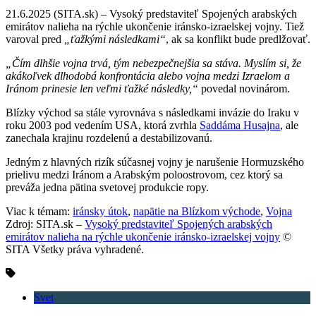
21.6.2025 (SITA.sk) – Vysoký predstaviteľ Spojených arabských
emirátov nalieha na rýchle ukončenie iránsko-izraelskej vojny. Tiež
varoval pred
„ťažkými následkami“
, ak sa konflikt bude predlžovať.
„Čím dlhšie vojna trvá, tým nebezpečnejšia sa stáva. Myslím si, že
akákoľvek dlhodobá konfrontácia alebo vojna medzi Izraelom a
Iránom prinesie len veľmi ťažké následky,“
povedal novinárom.
Blízky východ sa stále vyrovnáva s následkami invázie do Iraku v
roku 2003 pod vedením USA, ktorá zvrhla
Saddáma Husajna
, ale
zanechala krajinu rozdelenú a destabilizovanú.
Jedným z hlavných rizík súčasnej vojny je narušenie Hormuzského
prielivu medzi Iránom a Arabským poloostrovom, cez ktorý sa
preváža jedna pätina svetovej produkcie ropy.
Viac k témam:
iránsky útok
,
napätie na Blízkom východe
,
Vojna
Zdroj: SITA.sk –
Vysoký predstaviteľ Spojených arabských
emirátov nalieha na rýchle ukončenie iránsko-izraelskej vojny
©
SITA Všetky práva vyhradené.
Svet