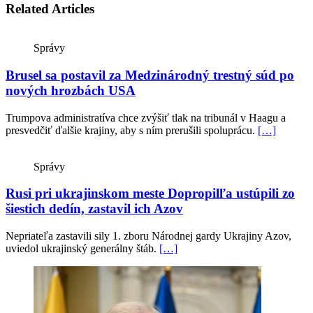
Related Articles
Správy
Brusel sa postavil za Medzinárodný trestný súd po
nových hrozbách USA
Trumpova administratíva chce zvýšiť tlak na tribunál v Haagu a
presvedčiť ďalšie krajiny, aby s ním prerušili spoluprácu.
[…]
Správy
Rusi pri ukrajinskom meste Dopropilľa ustúpili zo
šiestich dedín, zastavil ich Azov
Nepriateľa zastavili sily 1. zboru Národnej gardy Ukrajiny Azov,
uviedol ukrajinský generálny štáb.
[…]