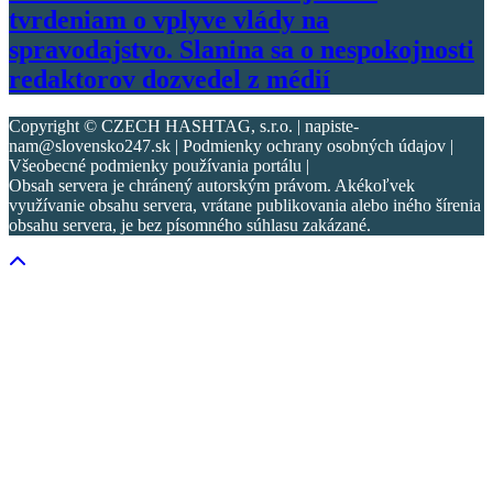
tvrdeniam o vplyve vlády na
spravodajstvo. Slanina sa o nespokojnosti
redaktorov dozvedel z médií
Copyright © CZECH HASHTAG, s.r.o. | napiste-
nam@slovensko247.sk | Podmienky ochrany osobných údajov |
Všeobecné podmienky používania portálu |
Obsah servera je chránený autorským právom. Akékoľvek
využívanie obsahu servera, vrátane publikovania alebo iného šírenia
obsahu servera, je bez písomného súhlasu zakázané.