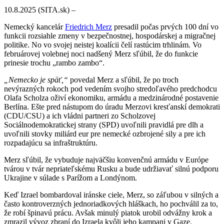
10.8.2025 (SITA.sk) –
Nemecký kancelár
Friedrich Merz
presadil počas prvých 100 dní vo
funkcii rozsiahle zmeny v bezpečnostnej, hospodárskej a migračnej
politike. No vo svojej neistej koalícii čelí rastúcim trhlinám. Vo
februárovej volebnej noci nadšený Merz sľúbil, že do funkcie
prinesie trochu „rambo zambo“.
„Nemecko je späť,“
povedal Merz a sľúbil, že po troch
nevýrazných rokoch pod vedením svojho stredoľavého predchodcu
Olafa Scholza oživí ekonomiku, armádu a medzinárodné postavenie
Berlína. Ešte pred nástupom do úradu Merzovi kresťanskí demokrati
(CDU/CSU) a ich vládni partneri zo Scholzovej
Sociálnodemokratickej strany (SPD) uvoľnili pravidlá pre dlh a
uvoľnili stovky miliárd eur pre nemecké ozbrojené sily a pre ich
rozpadajúcu sa infraštruktúru.
Merz sľúbil, že vybuduje najväčšiu konvenčnú armádu v Európe
tvárou v tvár nepriateľskému Rusku a bude udržiavať silnú podporu
Ukrajine v súlade s Parížom a Londýnom.
Keď Izrael bombardoval iránske ciele, Merz, so záľubou v silných a
často kontroverzných jednoriadkových hláškach, ho pochválil za to,
že robí špinavú prácu. Avšak minulý piatok urobil odvážny krok a
zmrazil vývoz zbraní do Izraela kvôli jeho kampani v Gaze.