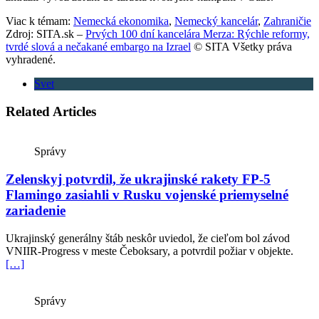
Viac k témam:
Nemecká ekonomika
,
Nemecký kancelár
,
Zahraničie
Zdroj: SITA.sk –
Prvých 100 dní kancelára Merza: Rýchle reformy,
tvrdé slová a nečakané embargo na Izrael
© SITA Všetky práva
vyhradené.
Svet
Related Articles
Správy
Zelenskyj potvrdil, že ukrajinské rakety FP-5
Flamingo zasiahli v Rusku vojenské priemyselné
zariadenie
Ukrajinský generálny štáb neskôr uviedol, že cieľom bol závod
VNIIR-Progress v meste Čeboksary, a potvrdil požiar v objekte.
[…]
Správy