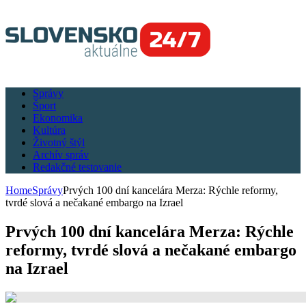
Správy
Šport
Ekonomika
Kultúra
Životný štýl
Archív správ
Redakčné testovanie
Home
Správy
Prvých 100 dní kancelára Merza: Rýchle reformy,
tvrdé slová a nečakané embargo na Izrael
Prvých 100 dní kancelára Merza: Rýchle
reformy, tvrdé slová a nečakané embargo
na Izrael