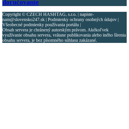
doručovanie
Copyright © CZECH HASHTAG, s.r.o. | napiste-
nam@slovensko247.sk | Podmienky ochrany osobných údajov |
Všeobecné podmienky používania portálu |
Obsah servera je chránený autorským právom. Akékoľvek
využívanie obsahu servera, vrátane publikovania alebo iného šírenia
obsahu servera, je bez písomného súhlasu zakázané.