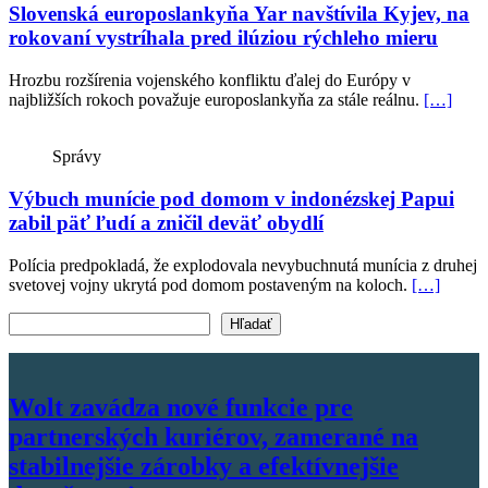
Slovenská europoslankyňa Yar navštívila Kyjev, na
rokovaní vystríhala pred ilúziou rýchleho mieru
Hrozbu rozšírenia vojenského konfliktu ďalej do Európy v
najbližších rokoch považuje europoslankyňa za stále reálnu.
[…]
Správy
Výbuch munície pod domom v indonézskej Papui
zabil päť ľudí a zničil deväť obydlí
Polícia predpokladá, že explodovala nevybuchnutá munícia z druhej
svetovej vojny ukrytá pod domom postaveným na koloch.
[…]
Vyhľadať text
Hľadať
Wolt zavádza nové funkcie pre
partnerských kuriérov, zamerané na
stabilnejšie zárobky a efektívnejšie