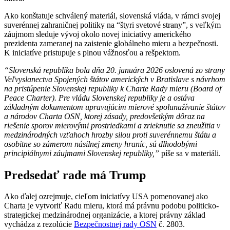
Ako konštatuje schválený materiál, slovenská vláda, v rámci svojej
suverénnej zahraničnej politiky na “štyri svetové strany”, s veľkým
záujmom sleduje vývoj okolo novej iniciatívy amerického
prezidenta zameranej na zaistenie globálneho mieru a bezpečnosti.
K iniciatíve pristupuje s plnou vážnosťou a rešpektom.
“Slovenská republika bola dňa 20. januára 2026 oslovená zo strany
Veľvyslanectva Spojených štátov amerických v Bratislave s návrhom
na pristúpenie Slovenskej republiky k Charte Rady mieru (Board of
Peace Charter). Pre vládu Slovenskej republiky je a ostáva
základným dokumentom upravujúcim mierové spolunažívanie štátov
a národov Charta OSN, ktorej zásady, predovšetkým dôraz na
riešenie sporov mierovými prostriedkami a zrieknutie sa zneužitia v
medzinárodných vzťahoch hrozby silou proti suverénnemu štátu a
osobitne so zámerom násilnej zmeny hraníc, sú dlhodobými
principiálnymi záujmami Slovenskej republiky,”
píše sa v materiáli.
Predsedať rade má Trump
Ako ďalej ozrejmuje, cieľom iniciatívy USA pomenovanej ako
Charta je vytvoriť Radu mieru, ktorá má právnu podobu politicko-
strategickej medzinárodnej organizácie, a ktorej právny základ
vychádza z rezolúcie
Bezpečnostnej rady OSN
č. 2803.