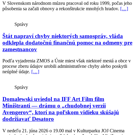
V Slovenskom národnom múzeu pracoval od roku 1999, počas jeho
pôsobenia sa začali obnovy a rekonštrukcie mnohých hradov.
[…]
Správy
Štát napraví chyby niektorých samospráv, vláda
odklepla dodatočnú finančnú pomoc na odmeny pre
zamestnancov
Podľa vyjadrenia ZMOS a Únie miest však niektoré mestá a obce v
procese zberu údajov urobili administratívne chyby alebo poskytli
neúplné údaje.
[…]
Správy
Domalewski uviedol na IFF Art Film film
Miništranti — drámu o „chudobnej verzii
Avengerov“, ktorí na poľskom vidieku skúšajú
dodržiavať Desatoro
V nedeľu 21. júna 2026 o 19.00 mal v Kulturparku JOJ Cinema