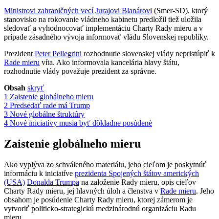
Ministrovi zahraničných vecí
Jurajovi Blanárovi
(Smer-SD), ktorý
stanovisko na rokovanie vládneho kabinetu predložil tiež uložila
sledovať a vyhodnocovať implementáciu Charty Rady mieru a v
prípade zásadného vývoja informovať vládu Slovenskej republiky.
Prezident
Peter Pellegrini
rozhodnutie slovenskej vlády nepristúpiť k
Rade mieru
víta. Ako informovala kancelária hlavy štátu,
rozhodnutie vlády považuje prezident za správne.
Obsah
skryť
1
Zaistenie globálneho mieru
2
Predsedať rade má Trump
3
Nové globálne štruktúry
4
Nové iniciatívy musia byť dôkladne posúdené
Zaistenie globálneho mieru
Ako vyplýva zo schváleného materiálu, jeho cieľom je poskytnúť
informáciu k iniciatíve
prezidenta Spojených štátov amerických
(USA)
Donalda Trumpa
na založenie Rady mieru, opis cieľov
Charty Rady mieru, jej hlavných úloh a členstva v
Rade mieru
. Jeho
obsahom je posúdenie Charty Rady mieru, ktorej zámerom je
vytvoriť politicko-strategickú medzinárodnú organizáciu Radu
mieru.