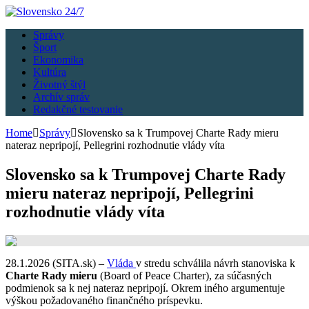
Správy
Šport
Ekonomika
Kultúra
Životný štýl
Archív správ
Redakčné testovanie
Home
Správy
Slovensko sa k Trumpovej Charte Rady mieru
nateraz nepripojí, Pellegrini rozhodnutie vlády víta
Slovensko sa k Trumpovej Charte Rady
mieru nateraz nepripojí, Pellegrini
rozhodnutie vlády víta
28.1.2026 (SITA.sk) –
Vláda
v stredu schválila návrh stanoviska k
Charte Rady mieru
(Board of Peace Charter), za súčasných
podmienok sa k nej nateraz nepripojí. Okrem iného argumentuje
výškou požadovaného finančného príspevku.