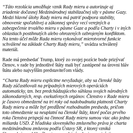
“Táto rezolúcia umožňuje vznik Rady mieru a autorizuje aj
zriadenie dočasnej Medzinárodnej stabilizačnej sily v pásme Gazy.
Medzi hlavné úlohy Rady mieru má patriť podpora stability,
obnovenie spoľahlivej a zákonnej správy vecí verejných a
zabezpečenie trvalého mieru v pásme Gaze a podľa Charty i v iných
oblastiach postihnutých alebo ohrozených ozbrojeným konfliktom.
Na tento účel môže Rada mieru vykonávať mierotvorné funkcie
schválené na základe Charty Rady mieru,”
uvádza schválený
materiál.
Rade má predsedať Trump, ktorý zo svojej pozície bude prizývať
členov, v rade by jednotlivé štáty mali byť zastúpené na úrovni hláv
štátu alebo najvyšším predstaviteľom vlády.
“Charta Rady mieru explicitne nevyžaduje, aby sa členské štáty
Rady zúčastňovali na prípadných mierových operáciách
automaticky, tzn. bez predchádzajúceho súhlasu svojich národných
zákonodarných, resp. exekutívnych orgánov. Členstvo v Rade mieru
je časovo obmedzené na tri roky od nadobudnutia platnosti Charty
Rady mieru a môže byť predĺžené rozhodnutím predsedu, pričom
toto obmedzenie sa neuplatní na členské štáty, ktoré počas prvého
roka členstva prispejú na činnosť Rady mieru sumou viac ako jedna
miliarda USD. Z hľadiska slovenského zmluvného práva je charta
medzinárodnou zmluvou podľa Ústavy SR, z ktorej vzniká