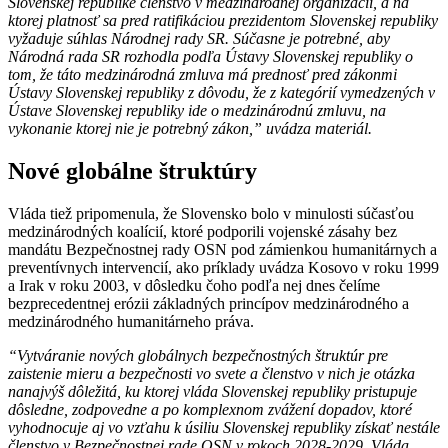
Slovenskej republike členstvo v medzinárodnej organizácii, a na
ktorej platnosť sa pred ratifikáciou prezidentom Slovenskej republiky
vyžaduje súhlas Národnej rady SR. Súčasne je potrebné, aby
Národná rada SR rozhodla podľa Ústavy Slovenskej republiky o
tom, že táto medzinárodná zmluva má prednosť pred zákonmi
Ústavy Slovenskej republiky z dôvodu, že z kategórií vymedzených v
Ústave Slovenskej republiky ide o medzinárodnú zmluvu, na
vykonanie ktorej nie je potrebný zákon,” uvádza materiál.
Nové globálne štruktúry
Vláda tiež pripomenula, že Slovensko bolo v minulosti súčasťou
medzinárodných koalícií, ktoré podporili vojenské zásahy bez
mandátu Bezpečnostnej rady OSN pod zámienkou humanitárnych a
preventívnych intervencií, ako príklady uvádza Kosovo v roku 1999
a Irak v roku 2003, v dôsledku čoho podľa nej dnes čelíme
bezprecedentnej erózii základných princípov medzinárodného a
medzinárodného humanitárneho práva.
“Vytváranie nových globálnych bezpečnostných štruktúr pre
zaistenie mieru a bezpečnosti vo svete a členstvo v nich je otázka
nanajvýš dôležitá, ku ktorej vláda Slovenskej republiky pristupuje
dôsledne, zodpovedne a po komplexnom zvážení dopadov, ktoré
vyhodnocuje aj vo vzťahu k úsiliu Slovenskej republiky získať nestále
členstvo v Bezpečnostnej rade OSN v rokoch 2028-2029. Vláda