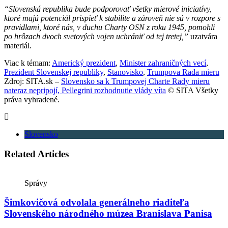
“Slovenská republika bude podporovať všetky mierové iniciatívy,
ktoré majú potenciál prispieť k stabilite a zároveň nie sú v rozpore s
pravidlami, ktoré nás, v duchu Charty OSN z roku 1945, pomohli
po hrôzach dvoch svetových vojen uchrániť od tej tretej,”
uzatvára
materiál.
Viac k témam:
Americký prezident
,
Minister zahraničných vecí
,
Prezident Slovenskej republiky
,
Stanovisko
,
Trumpova Rada mieru
Zdroj: SITA.sk –
Slovensko sa k Trumpovej Charte Rady mieru
nateraz nepripojí, Pellegrini rozhodnutie vlády víta
© SITA Všetky
práva vyhradené.
Slovensko
Related Articles
Správy
Šimkovičová odvolala generálneho riaditeľa
Slovenského národného múzea Branislava Panisa