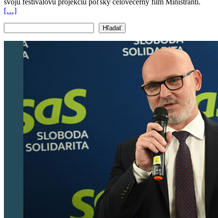
svoju festivalovú projekciu poľský celovečerný film Miništranti.
[…]
Vyhľadať text
Hľadať