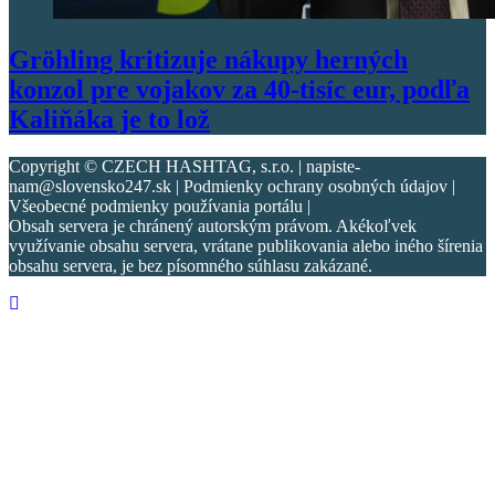
Gröhling kritizuje nákupy herných
konzol pre vojakov za 40-tisíc eur, podľa
Kaliňáka je to lož
Copyright © CZECH HASHTAG, s.r.o. | napiste-
nam@slovensko247.sk | Podmienky ochrany osobných údajov |
Všeobecné podmienky používania portálu |
Obsah servera je chránený autorským právom. Akékoľvek
využívanie obsahu servera, vrátane publikovania alebo iného šírenia
obsahu servera, je bez písomného súhlasu zakázané.