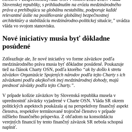
Slovenskej republiky, s prihliadnutím na eróziu medzinárodného
práva a prehlbujúcu sa globálnu nestabilitu, podporuje každé
relevantné úsilie na posilňovanie globálnej bezpečnostnej
architektúry a stabilizáciu medzinárodno-politickej situácie,”
uvádza
vláda vo svojom stanovisku.
Nové iniciatívy musia byť dôkladne
posúdené
Zdôrazňuje ale, že nové iniciatívy vo forme záväzkov podľa
medzinárodného práva musia byť dôkladne posúdené. Poukazuje
tiež na článok Charty OSN, podľa ktorého
“ak by došlo k stretu
záväzkov Organizácie Spojených národov podľa tejto Charty s ich
záväzkami podľa akejkoľvek inej medzinárodnej dohody, majú
prednosť záväzky podľa tejto Charty.”
.
V prípade kolízie záväzkov by Slovenská republika musela v
uprednostniť záväzky vyjadrené v Charte OSN. Vláda SR okrem
politických aspektoch poukázala aj na perspektívny finančný aspekt
členstva, respektíve termínované trojročné členstvo v prípade
nižšieho finančného príspevku. Z ohľadom na konsolidáciu
verejných financií by tento finančný záväzok SR nebola schopná
naplniť.