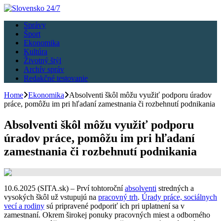
Správy
Šport
Ekonomika
Kultúra
Životný štýl
Archív správ
Redakčné testovanie
Home
Ekonomika
Absolventi škôl môžu využiť podporu úradov
práce, pomôžu im pri hľadaní zamestnania či rozbehnutí podnikania
Absolventi škôl môžu využiť podporu
úradov práce, pomôžu im pri hľadaní
zamestnania či rozbehnutí podnikania
10.6.2025 (SITA.sk) – Prví tohtoroční
absolventi
stredných a
vysokých škôl už vstupujú na
pracovný trh
.
Úrady práce, sociálnych
vecí a rodiny
sú pripravené podporiť ich pri uplatnení sa v
zamestnaní. Okrem širokej ponuky pracovných miest a odborného