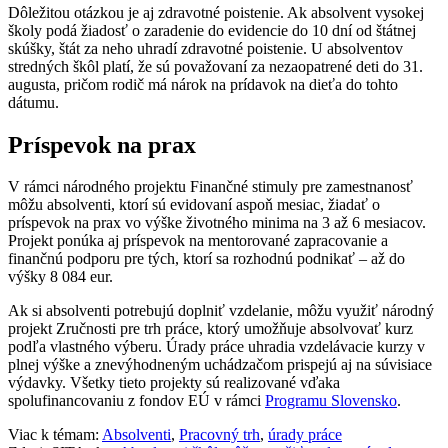
Dôležitou otázkou je aj zdravotné poistenie. Ak absolvent vysokej
školy podá žiadosť o zaradenie do evidencie do 10 dní od štátnej
skúšky, štát za neho uhradí zdravotné poistenie. U absolventov
stredných škôl platí, že sú považovaní za nezaopatrené deti do 31.
augusta, pričom rodič má nárok na prídavok na dieťa do tohto
dátumu.
Príspevok na prax
V rámci národného projektu Finančné stimuly pre zamestnanosť
môžu absolventi, ktorí sú evidovaní aspoň mesiac, žiadať o
príspevok na prax vo výške životného minima na 3 až 6 mesiacov.
Projekt ponúka aj príspevok na mentorované zapracovanie a
finančnú podporu pre tých, ktorí sa rozhodnú podnikať – až do
výšky 8 084 eur.
Ak si absolventi potrebujú doplniť vzdelanie, môžu využiť národný
projekt Zručnosti pre trh práce, ktorý umožňuje absolvovať kurz
podľa vlastného výberu. Úrady práce uhradia vzdelávacie kurzy v
plnej výške a znevýhodneným uchádzačom prispejú aj na súvisiace
výdavky. Všetky tieto projekty sú realizované vďaka
spolufinancovaniu z fondov EÚ v rámci
Programu Slovensko
.
Viac k témam:
Absolventi
,
Pracovný trh
,
úrady práce