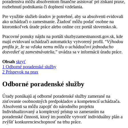
poradenstva môžu absolventom finančne asistovať pri získaní praxe,
rozbehnutí podnikania či doplnení vzdelania.
Pre využitie služieb úradov je potrebné, aby sa absolventi evidovali
ako uchádzači o zamestnanie. Žiadosť môžu podať osobne na
ktoromkoľvek úrade práce alebo online cez portál slovensko.sk.
Pracovné ponuky nájdu na portáli sluzbyzamestnanosti.gov.sk, kde
majú evidovaní uchádzači automaticky vytvorený profil. “
Výhodou
profilu je, že sa vďaka nemu môžu o uchádzačovi jednoducho
dozvedieť aj zamestnávatelia
,” uvádza sa v informácii úradu práce.
Obsah
skryť
1
Odborné poradenské služby
2
Príspevok na prax
Odborné poradenské služby
Úrady ponúkajú aj odborné poradenské služby zamerané na
zisťovanie osobnostných predpokladov a kompetencií uchádzača.
Absolventi sa môžu zapojiť do národného projektu
Individualizovaný a komplexný prístup so zameraním na
poradenské činnosti, ktorý im pomôže vytvoriť individuálny plán a
zvýšiť konkurencieschopnosť na trhu práce.