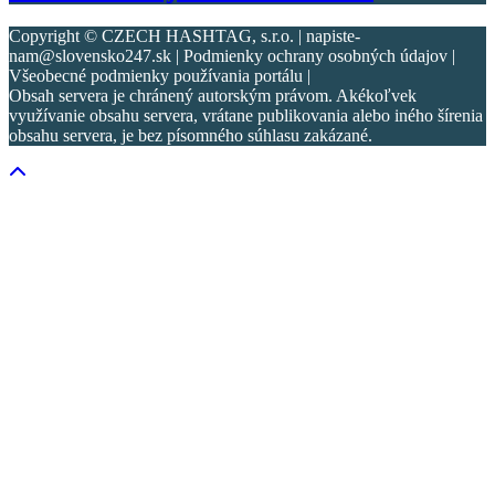
Copyright © CZECH HASHTAG, s.r.o. | napiste-
nam@slovensko247.sk | Podmienky ochrany osobných údajov |
Všeobecné podmienky používania portálu |
Obsah servera je chránený autorským právom. Akékoľvek
využívanie obsahu servera, vrátane publikovania alebo iného šírenia
obsahu servera, je bez písomného súhlasu zakázané.