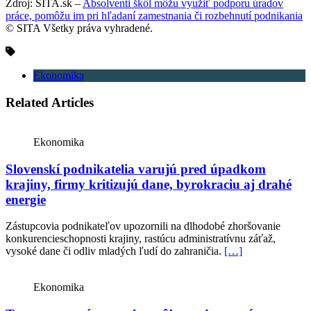
Zdroj: SITA.sk –
Absolventi škôl môžu využiť podporu úradov
práce, pomôžu im pri hľadaní zamestnania či rozbehnutí podnikania
© SITA Všetky práva vyhradené.
Ekonomika
Related Articles
Ekonomika
Slovenskí podnikatelia varujú pred úpadkom
krajiny, firmy kritizujú dane, byrokraciu aj drahé
energie
Zástupcovia podnikateľov upozornili na dlhodobé zhoršovanie
konkurencieschopnosti krajiny, rastúcu administratívnu záťaž,
vysoké dane či odliv mladých ľudí do zahraničia.
[…]
Ekonomika