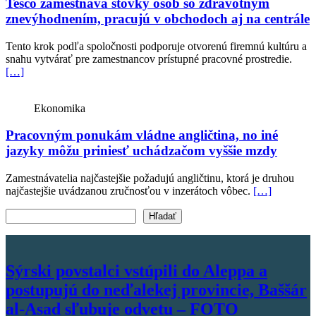
Tesco zamestnáva stovky osôb so zdravotným
znevýhodnením, pracujú v obchodoch aj na centrále
Tento krok podľa spoločnosti podporuje otvorenú firemnú kultúru a
snahu vytvárať pre zamestnancov prístupné pracovné prostredie.
[…]
Ekonomika
Pracovným ponukám vládne angličtina, no iné
jazyky môžu priniesť uchádzačom vyššie mzdy
Zamestnávatelia najčastejšie požadujú angličtinu, ktorá je druhou
najčastejšie uvádzanou zručnosťou v inzerátoch vôbec.
[…]
Vyhľadať text
Hľadať
Sýrski povstalci vstúpili do Aleppa a
postupujú do neďalekej provincie, Baššár
al-Asad sľubuje odvetu – FOTO