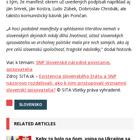
s tým, že manifest okrem už uvedených podpísali napríklad aj
Ján Smrek, Ján Kostra, Ľudo Zúbek, Dobroslav Chrobák, ale
takisto komunistický básnik Ján Poničan.
„
A hoci podobné manifesty a vyhlásenia literátov nemali v
slovenských dejinách nikdy dlhú životnosť, účasť slovenských
spisovateľov vo vrcholnej politike mala pre nich samých, ako aj
pre celú slovenskú spoločnosť, tragické následky
,” dodal historik.
Viac k témam:
SNP Slovenské národné povstanie
,
spisovatelia
Zdroj: SITA.sk –
Existencia slovenského štátu a SNP
názorovo rozdeľovali, ako k nim pristupovali významní
slovenskí spisovatelia?
© SITA Všetky práva vyhradené.
SLOVENSKO
RELATED ARTICLES
Keby to bolo na ňom, vojna na Ukrajine sa