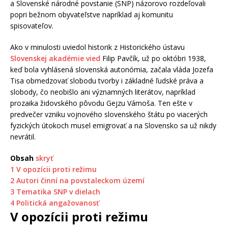
a Slovenské národné povstanie (SNP) názorovo rozdeľovali
popri bežnom obyvateľstve napríklad aj komunitu
spisovateľov.
Ako v minulosti uviedol historik z Historického ústavu
Slovenskej akadémie vied
Filip Pavčík, už po októbri 1938,
keď bola vyhlásená slovenská autonómia, začala vláda Jozefa
Tisa obmedzovať slobodu tvorby i základné ľudské práva a
slobody, čo neobišlo ani významných literátov, napríklad
prozaika židovského pôvodu Gejzu Vámoša. Ten ešte v
predvečer vzniku vojnového slovenského štátu po viacerých
fyzických útokoch musel emigrovať a na Slovensko sa už nikdy
nevrátil.
Obsah
skryť
1
V opozícii proti režimu
2
Autori činní na povstaleckom území
3
Tematika SNP v dielach
4
Politická angažovanosť
V opozícii proti režimu