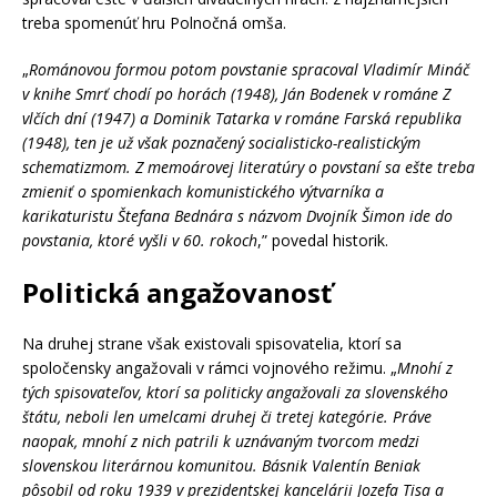
treba spomenúť hru Polnočná omša.
„
Románovou formou potom povstanie spracoval Vladimír Mináč
v knihe Smrť chodí po horách (1948), Ján Bodenek v románe Z
vlčích dní (1947) a Dominik Tatarka v románe Farská republika
(1948), ten je už však poznačený socialisticko-realistickým
schematizmom. Z memoárovej literatúry o povstaní sa ešte treba
zmieniť o spomienkach komunistického výtvarníka a
karikaturistu Štefana Bednára s názvom Dvojník Šimon ide do
povstania, ktoré vyšli v 60. rokoch
,” povedal historik.
Politická angažovanosť
Na druhej strane však existovali spisovatelia, ktorí sa
spoločensky angažovali v rámci vojnového režimu. „
Mnohí z
tých spisovateľov, ktorí sa politicky angažovali za slovenského
štátu, neboli len umelcami druhej či tretej kategórie. Práve
naopak, mnohí z nich patrili k uznávaným tvorcom medzi
slovenskou literárnou komunitou. Básnik Valentín Beniak
pôsobil od roku 1939 v prezidentskej kancelárii Jozefa Tisa a