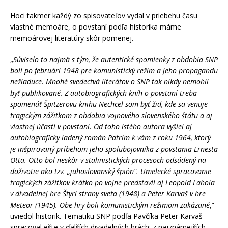
Hoci takmer každý zo spisovateľov vydal v priebehu času
vlastné memoáre, o povstaní podľa historika máme
memoárovej literatúry skôr pomenej.
„
Súviselo to najmä s tým, že autentické spomienky z obdobia SNP
boli po februári 1948 pre komunistický režim a jeho propagandu
nežiaduce. Mnohé svedectvá literátov o SNP tak nikdy nemohli
byť publikované. Z autobiografických kníh o povstaní treba
spomenúť Špitzerovu knihu Nechcel som byť žid, kde sa venuje
tragickým zážitkom z obdobia vojnového slovenského štátu a aj
vlastnej účasti v povstaní. Od toho istého autora vyšiel aj
autobiograficky ladený román Patrím k vám z roku 1964, ktorý
je inšpirovaný príbehom jeho spolubojovníka z povstania Ernesta
Otta. Otto bol neskôr v stalinistických procesoch odsúdený na
doživotie ako tzv. „juhoslovanský špión“. Umelecké spracovanie
tragických zážitkov krátko po vojne predstavil aj Leopold Lahola
v divadelnej hre Štyri strany sveta (1948) a Peter Karvaš v hre
Meteor (1945). Obe hry boli komunistickým režimom zakázané
,”
uviedol historik. Tematiku SNP podľa Pavčíka Peter Karvaš
spracoval ešte v ďalších divadelných hrách: z najznámejších