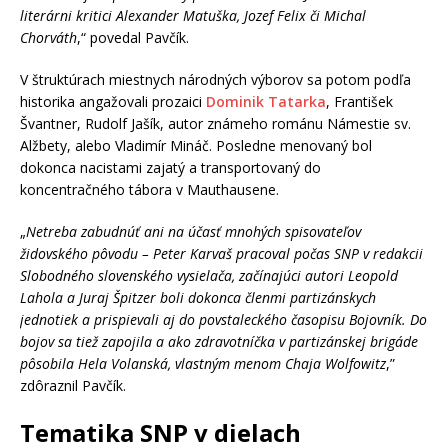
literárni kritici Alexander Matuška, Jozef Felix či Michal
Chorváth
,“ povedal Pavčík.
V štruktúrach miestnych národných výborov sa potom podľa
historika angažovali prozaici
Dominik Tatarka
, František
Švantner, Rudolf Jašík, autor známeho románu Námestie sv.
Alžbety, alebo Vladimír Mináč. Posledne menovaný bol
dokonca nacistami zajatý a transportovaný do
koncentračného tábora v Mauthausene.
„
Netreba zabudnúť ani na účasť mnohých spisovateľov
židovského pôvodu – Peter Karvaš pracoval počas SNP v redakcii
Slobodného slovenského vysielača, začínajúci autori Leopold
Lahola a Juraj Špitzer boli dokonca členmi partizánskych
jednotiek a prispievali aj do povstaleckého časopisu Bojovník. Do
bojov sa tiež zapojila a ako zdravotníčka v partizánskej brigáde
pôsobila Hela Volanská, vlastným menom Chaja Wolfowitz
,”
zdôraznil Pavčík.
Tematika SNP v dielach