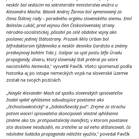
neskôr bol vedúcim na sekretariáte ministerstva vnútra u
Alexandra Macha. Básnik Andrej Žarnov bol vymenovaný za
člena Štátnej rady – poradného orgánu slovenského snemu. Emil
Boleslav Lukáč, pred vojnou člen Československej strany
národno-socialistickej, pôsobil po celé obdobie vojny ako
poslanec jedinej štátostrany. Prozaik Milo Urban bol
šéfredaktorom týždenníka a neskôr denníka Gardista a známy
predvojnový bohém Tido J. Gašpar sa ujal postu šéfa Úradu
propagandy, útvaru, ktorý slovenský štát prebral po vzore
nacistického Nemecka
,” vysvetlil Pavčík. Všetci spomenutí podľa
historika aj po vstupe nemeckých vojsk na slovenské územie
zostali na svojich pozíciách.
„
Navyše Alexander Mach od spolku slovenských spisovateľov
žiadal vydať vyhlásenie odsudzujúce povstanie ako
„čechoslovakistický“ a „židoboľševický puč“. Zrejme zo strachu
potom viacerí spisovatelia skoncipovali vlastné vyhlásenie
(známe ako tzv. protipovstalecký manifest), v ktorom povstanie
síce doslovne neodsúdili, no zreteľne sa od neho dištancovali, čo
následne ľudácka propaganda náležite využila
,” povedal Pavčík