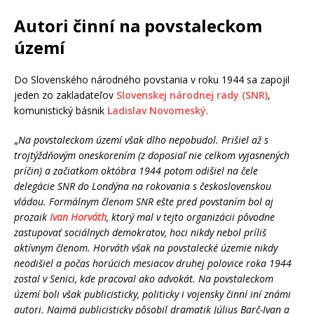
Autori činní na povstaleckom
území
Do Slovenského národného povstania v roku 1944 sa zapojil
jeden zo zakladateľov
Slovenskej národnej rady (SNR)
,
komunistický básnik
Ladislav Novomeský
.
„
Na povstaleckom území však dlho nepobudol. Prišiel až s
trojtýždňovým oneskorením (z doposiaľ nie celkom vyjasnených
príčin) a začiatkom októbra 1944 potom odišiel na čele
delegácie SNR do Londýna na rokovania s československou
vládou. Formálnym členom SNR ešte pred povstaním bol aj
prozaik
Ivan Horváth
, ktorý mal v tejto organizácii pôvodne
zastupovať sociálnych demokratov, hoci nikdy nebol príliš
aktívnym členom. Horváth však na povstalecké územie nikdy
neodišiel a počas horúcich mesiacov druhej polovice roka 1944
zostal v Senici, kde pracoval ako advokát. Na povstaleckom
území boli však publicisticky, politicky i vojensky činní iní známi
autori. Najmä publicisticky pôsobil dramatik Július Barč-Ivan a