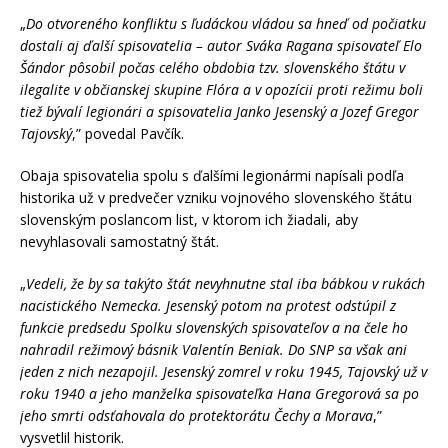
„
Do otvoreného konfliktu s ľudáckou vládou sa hneď od počiatku
dostali aj ďalší spisovatelia – autor Sváka Ragana spisovateľ Elo
Šándor pôsobil počas celého obdobia tzv. slovenského štátu v
ilegalite v občianskej skupine Flóra a v opozícii proti režimu boli
tiež bývalí legionári a spisovatelia Janko Jesenský a Jozef Gregor
Tajovský
,” povedal Pavčík.
Obaja spisovatelia spolu s ďalšími legionármi napísali podľa
historika už v predvečer vzniku vojnového slovenského štátu
slovenským poslancom list, v ktorom ich žiadali, aby
nevyhlasovali samostatný štát.
„
Vedeli, že by sa takýto štát nevyhnutne stal iba bábkou v rukách
nacistického Nemecka. Jesenský potom na protest odstúpil z
funkcie predsedu Spolku slovenských spisovateľov a na čele ho
nahradil režimový básnik Valentín Beniak. Do SNP sa však ani
jeden z nich nezapojil. Jesenský zomrel v roku 1945, Tajovský už v
roku 1940 a jeho manželka spisovateľka Hana Gregorová sa po
jeho smrti odsťahovala do protektorátu Čechy a Morava
,”
vysvetlil historik.