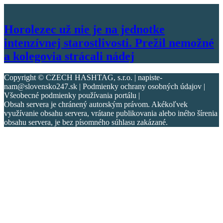
Horolezec už nie je na jednotke
intenzívnej starostlivosti. Prežil nemožné
a kolegovia strácali nádej
Copyright © CZECH HASHTAG, s.r.o. | napiste-
nam@slovensko247.sk | Podmienky ochrany osobných údajov |
Všeobecné podmienky používania portálu |
Obsah servera je chránený autorským právom. Akékoľvek
využívanie obsahu servera, vrátane publikovania alebo iného šírenia
obsahu servera, je bez písomného súhlasu zakázané.