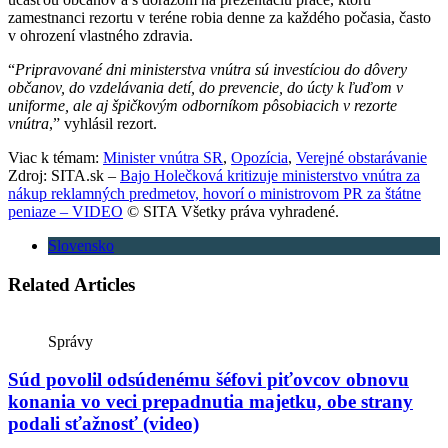
zamestnanci rezortu v teréne robia denne za každého počasia, často
v ohrození vlastného zdravia.
“
Pripravované dni ministerstva vnútra sú investíciou do dôvery
občanov, do vzdelávania detí, do prevencie, do úcty k ľuďom v
uniforme, ale aj špičkovým odborníkom pôsobiacich v rezorte
vnútra
,” vyhlásil rezort.
Viac k témam:
Minister vnútra SR
,
Opozícia
,
Verejné obstarávanie
Zdroj: SITA.sk –
Bajo Holečková kritizuje ministerstvo vnútra za
nákup reklamných predmetov, hovorí o ministrovom PR za štátne
peniaze – VIDEO
© SITA Všetky práva vyhradené.
Slovensko
Related Articles
Správy
Súd povolil odsúdenému šéfovi piťovcov obnovu
konania vo veci prepadnutia majetku, obe strany
podali sťažnosť (video)