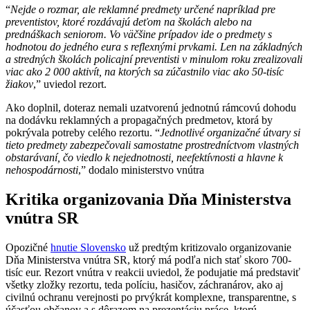
“
Nejde o rozmar, ale reklamné predmety určené napríklad pre
preventistov, ktoré rozdávajú deťom na školách alebo na
prednáškach seniorom. Vo väčšine prípadov ide o predmety s
hodnotou do jedného eura s reflexnými prvkami. Len na základných
a stredných školách policajní preventisti v minulom roku zrealizovali
viac ako 2 000 aktivít, na ktorých sa zúčastnilo viac ako 50-tisíc
žiakov
,” uviedol rezort.
Ako doplnil, doteraz nemali uzatvorenú jednotnú rámcovú dohodu
na dodávku reklamných a propagačných predmetov, ktorá by
pokrývala potreby celého rezortu. “
Jednotlivé organizačné útvary si
tieto predmety zabezpečovali samostatne prostredníctvom vlastných
obstarávaní, čo viedlo k nejednotnosti, neefektívnosti a hlavne k
nehospodárnosti
,” dodalo ministerstvo vnútra
Kritika organizovania Dňa Ministerstva
vnútra SR
Opozičné
hnutie Slovensko
už predtým kritizovalo organizovanie
Dňa Ministerstva vnútra SR, ktorý má podľa nich stať skoro 700-
tisíc eur. Rezort vnútra v reakcii uviedol, že podujatie má predstaviť
všetky zložky rezortu, teda políciu, hasičov, záchranárov, ako aj
civilnú ochranu verejnosti po prvýkrát komplexne, transparentne, s
účasťou občanov a s dôrazom na prezentáciu práce, ktorú