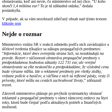
obstarávania, keď ani nevie, čo ministerstvo od nej chce. “
U koho
skončí 1,4 milióna eur? To je tá základná otázka
,” dodala
poslankyňa.
V prípade, ak sa vám nezobrazil zdieľaný obsah nad týmto textom
kliknite sem
Nejde o rozmar
Ministerstvo vnútra SR v reakcii odmietlo podľa nich zavádzajúce a
účelové tvrdenia týkajúce sa nákupu propagačných predmetov.
“
Informácie, ktoré dnes zverejnila strana SaS, sa nezakladajú na
pravde. Rezort v súčasnosti obstaráva propagačné predmety s
predpokladanou hodnotou zákazky 122 731 eur, ale verejné
obstarávanie sa ešte neskončilo a predpokladáme, že výsledná cena
bude výrazne nižšia. Ide o reklamné predmety pre všetky zložky,
vrátane polície a hasičov, a väčšina z nich sú reflexné pásky, vesty či
prívesky, ktoré môžu na cestách zachraňovať životy
,” zdôraznil
rezort.
Zároveň ministerstvo plánuje po prvýkrát systematicky obstarať
reklamné a propagačné predmety v rámci rámcovej zmluvy na štyri
roky, ktorú bude čerpať podľa aktuálnych potrieb a finančných
možností.