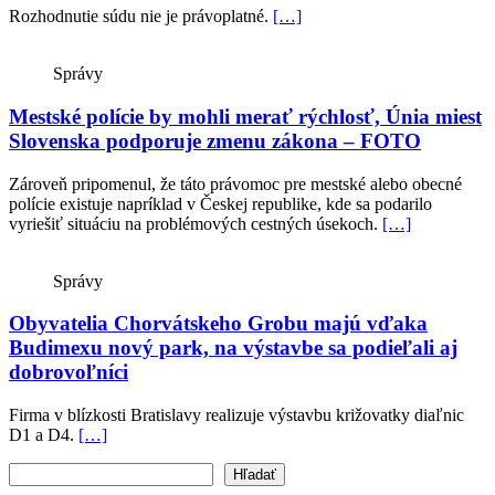
Rozhodnutie súdu nie je právoplatné.
[…]
Správy
Mestské polície by mohli merať rýchlosť, Únia miest
Slovenska podporuje zmenu zákona – FOTO
Zároveň pripomenul, že táto právomoc pre mestské alebo obecné
polície existuje napríklad v Českej republike, kde sa podarilo
vyriešiť situáciu na problémových cestných úsekoch.
[…]
Správy
Obyvatelia Chorvátskeho Grobu majú vďaka
Budimexu nový park, na výstavbe sa podieľali aj
dobrovoľníci
Firma v blízkosti Bratislavy realizuje výstavbu križovatky diaľnic
D1 a D4.
[…]
Vyhľadať text
Hľadať