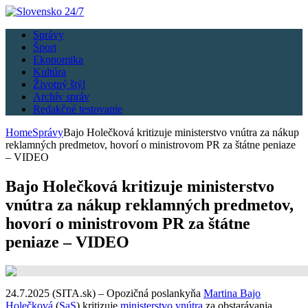
Správy
Šport
Ekonomika
Kultúra
Životný štýl
Archív správ
Redakčné testovanie
Home
Správy
Bajo Holečková kritizuje ministerstvo vnútra za nákup
reklamných predmetov, hovorí o ministrovom PR za štátne peniaze
– VIDEO
Bajo Holečková kritizuje ministerstvo
vnútra za nákup reklamných predmetov,
hovorí o ministrovom PR za štátne
peniaze – VIDEO
24.7.2025 (SITA.sk) – Opozičná poslankyňa
Martina Bajo
Holečková
(
SaS
) kritizuje
ministerstvo vnútra
za obstarávania