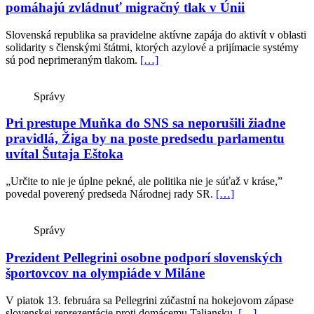
pomáhajú zvládnuť migračný tlak v Únii
Slovenská republika sa pravidelne aktívne zapája do aktivít v oblasti
solidarity s členskými štátmi, ktorých azylové a prijímacie systémy
sú pod neprimeraným tlakom.
[…]
Správy
Pri prestupe Muňka do SNS sa neporušili žiadne
pravidlá, Žiga by na poste predsedu parlamentu
uvítal Šutaja Eštoka
„Určite to nie je úplne pekné, ale politika nie je súťaž v kráse,”
povedal poverený predseda Národnej rady SR.
[…]
Správy
Prezident Pellegrini osobne podporí slovenských
športovcov na olympiáde v Miláne
V piatok 13. februára sa Pellegrini zúčastní na hokejovom zápase
slovenskej reprezentácie proti domácemu Taliansku.
[…]