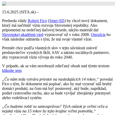
15.6.2025 (SITA.sk) –
Predseda vlády
Robert Fico
(
Smer-SD
) by chcel nový dokument,
ktorý má načrtnúť víziu rozvoja Slovenskej republiky. Ako
pripomenul na nedeľnej tlačovej besede, takýto materiál dal
Slovenskej akadémii vied
vypracovať už v roku 2008.
Opozícia
ho
však následne odmietla s tým, že má svoje vlastné vízie.
Premiér chce podľa vlastných slov v tejto súvislosti osloviť
predstaviteľov vysokých škôl, SAV a takisto sociálnych partnerov,
aby vypracovali víziu vývoja do roku 2040.
V prípade, ak sa vám nezobrazil zdieľaný obsah nad týmto textom
kliknite sem
„Čo nám teda vytvára priestor na nasledujúcich 14 rokov,“
povedal
Fico s tým, že dokument má popísať, ako by mal vyzerať náš hrubý
domáci produkt, na čom má byť postavený, aký bude, napríklad,
podiel cestovného ruchu, ako sa bude vyvíjať zbrojársky priemysel
alebo vzdelávací systém.
„Čo budeme robiť so samosprávou? Tých otázok je veľmi veľa a
nejaká vízia na 15 rokov by tejto krajine veľmi pomohla,“