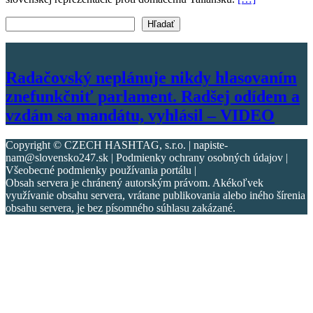
Vyhľadať text
Hľadať
Radačovský neplánuje nikdy hlasovaním
znefunkčniť parlament. Radšej odídem a
vzdám sa mandátu, vyhlásil – VIDEO
Copyright © CZECH HASHTAG, s.r.o. | napiste-
nam@slovensko247.sk | Podmienky ochrany osobných údajov |
Všeobecné podmienky používania portálu |
Obsah servera je chránený autorským právom. Akékoľvek
využívanie obsahu servera, vrátane publikovania alebo iného šírenia
obsahu servera, je bez písomného súhlasu zakázané.