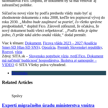
skonštatoval Fico. Doplnil, že dokument by sa mal venovať aj
zahraničnej politike.
Súčasťou novej vízie by podľa predsedu vlády malo byť aj
zhodnotenie dokumentu z roku 2008, keďže ten popisoval vývoj do
roku 2030.
„Možno bude zaujímavé sa pozrieť, čo všetko správne
predpokladali,“
doplnil Fico. Zároveň zdôraznil, že očakáva, že
nový dokument budú všetci rešpektovať.
„Podľa mňa je úplne
jedno, či príde taká alebo onaká vláda,“
dodal premiér.
Viac k témam:
Dokument
,
Ficova vláda 2023 – 2027 (koalícia
Smer-SD Hlas-SD SNS)
,
Opozícia
,
Premiér Slovenskej republiky
,
Rozvoj
,
vízia
Zdroj: SITA.sk –
Slovensko potrebuje víziu, tvrdí Fico. Dokument
má načrtnúť budúcnosť hospodárstva, školstva aj samospráv –
VIDEO
© SITA Všetky práva vyhradené.
Slovensko
Related Articles
Správy
Experti migračného úradu ministerstva vnútra