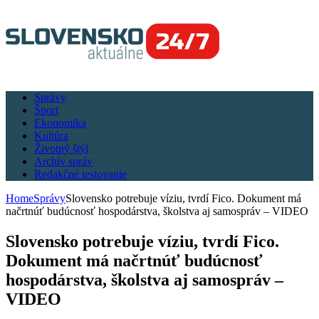
Správy
Šport
Ekonomika
Kultúra
Životný štýl
Archív správ
Redakčné testovanie
Home
Správy
Slovensko potrebuje víziu, tvrdí Fico. Dokument má
načrtnúť budúcnosť hospodárstva, školstva aj samospráv – VIDEO
Slovensko potrebuje víziu, tvrdí Fico.
Dokument má načrtnúť budúcnosť
hospodárstva, školstva aj samospráv –
VIDEO