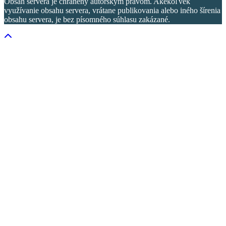
Obsah servera je chránený autorským právom. Akékoľvek
využívanie obsahu servera, vrátane publikovania alebo iného šírenia
obsahu servera, je bez písomného súhlasu zakázané.