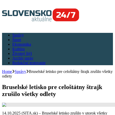
Správy
Šport
Ekonomika
Kultúra
Životný štýl
Archív správ
Redakčné testovanie
Home
Správy
Bruselské letisko pre celoštátny štrajk zrušilo všetky
odlety
Bruselské letisko pre celoštátny štrajk
zrušilo všetky odlety
14.10.2025 (SITA.sk) – Bruselské letisko zrušilo v utorok všetky