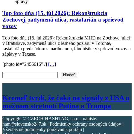
Správy
Top foto dňa (15. júl 2026): Rekonštrukcia
Zochovej, zadymená ulica, rastafarián a sprievod
vozov
Top foto dňa (15. júl 2026): Rekonštrukcia MHD na Zochovej ulici
v Bratislave, zadymená ulica z lesného požiaru v Toronte,
rastafarián pred súdom s marihuanou, hinduistický sprievod vozov a
záplavy v Texase.
[photo id=”2456616″ /]
[…]
Vyhľadať text
Hľadať
Kremeľ tvrdí, že čaká na signály z USA o
možnom stretnutí Putina a Trumpa
Copyright © CZECH HASHTAG, s.r.o. | napiste-
nam@slovensko247.sk | Podmienky ochrany osobných údajov |
Všeobecné podmienky používania portálu |