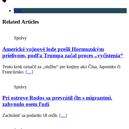
Svet
Related Articles
Správy
Americké vojnové lode prešli Hormuzským
prielivom, podľa Trumpa začal proces „vyčistenia“
Tento krok označil za „službu“ pre krajiny ako Čína, Japonsko či
Francúzsko.
[…]
Správy
Pri ostrove Rodos sa prevrátil čln s migrantmi,
zahynulo osem ľudí
Zachrániť sa podarilo 18 osôb.
[…]