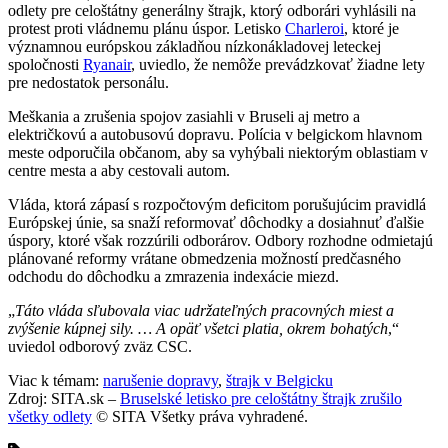
odlety pre celoštátny generálny štrajk, ktorý odborári vyhlásili na
protest proti vládnemu plánu úspor. Letisko
Charleroi
, ktoré je
významnou európskou základňou nízkonákladovej leteckej
spoločnosti
Ryanair
, uviedlo, že nemôže prevádzkovať žiadne lety
pre nedostatok personálu.
Meškania a zrušenia spojov zasiahli v Bruseli aj metro a
električkovú a autobusovú dopravu. Polícia v belgickom hlavnom
meste odporučila občanom, aby sa vyhýbali niektorým oblastiam v
centre mesta a aby cestovali autom.
Vláda, ktorá zápasí s rozpočtovým deficitom porušujúcim pravidlá
Európskej únie, sa snaží reformovať dôchodky a dosiahnuť ďalšie
úspory, ktoré však rozzúrili odborárov. Odbory rozhodne odmietajú
plánované reformy vrátane obmedzenia možností predčasného
odchodu do dôchodku a zmrazenia indexácie miezd.
„
Táto vláda sľubovala viac udržateľných pracovných miest a
zvýšenie kúpnej sily. … A opäť všetci platia, okrem bohatých
,“
uviedol odborový zväz CSC.
Viac k témam:
narušenie dopravy
,
štrajk v Belgicku
Zdroj: SITA.sk –
Bruselské letisko pre celoštátny štrajk zrušilo
všetky odlety
© SITA Všetky práva vyhradené.