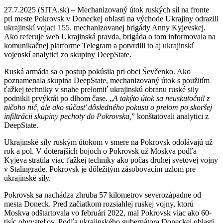
27.7.2025 (SITA.sk) – Mechanizovaný útok ruských síl na fronte
pri meste Pokrovsk v Doneckej oblasti na východe Ukrajiny odrazili
ukrajinskí vojaci 155. mechanizovanej brigády Anny Kyjevskej.
Ako referuje web Ukrajinská pravda, brigáda o tom informovala na
komunikačnej platforme Telegram a potvrdili to aj ukrajinskí
vojenskí analytici zo skupiny DeepState.
Ruská armáda sa o postup pokúsila pri obci Ševčenko. Ako
poznamenala skupina DeepState, mechanizovaný útok s použitím
ťažkej techniky v snahe prelomiť ukrajinskú obranu ruské sily
podnikli prvýkrát po dlhom čase. „
A takýto útok sa neuskutočnil z
ničoho nič, ale ako súčasť dôsledného pokusu o prelom po skoršej
infiltrácii skupiny pechoty do Pokrovska,
” konštatovali analytici z
DeepState.
Ukrajinské sily ruským útokom v smere na Pokrovsk odolávajú už
rok a pol. V doterajších bojoch o Pokrovsk už Moskva podľa
Kyjeva stratila viac ťažkej techniky ako počas druhej svetovej vojny
v Stalingrade. Pokrovsk je dôležitým zásobovacím uzlom pre
ukrajinské sily.
Pokrovsk sa nachádza zhruba 57 kilometrov severozápadne od
mesta Doneck. Pred začiatkom rozsiahlej ruskej vojny, ktorú
Moskva odštartovala vo februári 2022, mal Pokrovsk viac ako 60-
tisíc obyvateľov. Podľa ukrajinského gubernátora Doneckej oblasti