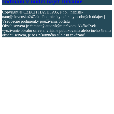
rodinám v núdzi nájsť bývanie
Copyright © CZECH HASHTAG, s.r.o. | napiste-
nam@slovensko247.sk | Podmienky ochrany osobných údajov |
Všeobecné podmienky používania portálu |
Obsah servera je chránený autorským právom. Akékoľvek
využívanie obsahu servera, vrátane publikovania alebo iného šírenia
obsahu servera, je bez písomného súhlasu zakázané.