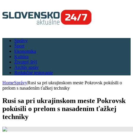
Správy
Šport
Ekonomika
Kultúra
Životný štýl
Archív správ
Redakčné testovanie
Home
Správy
Rusi sa pri ukrajinskom meste Pokrovsk pokúsili o
prelom s nasadením ťažkej techniky
Rusi sa pri ukrajinskom meste Pokrovsk
pokúsili o prelom s nasadením ťažkej
techniky