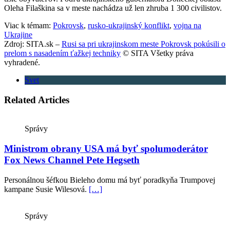
Oleha Filaškina sa v meste nachádza už len zhruba 1 300 civilistov.
Viac k témam:
Pokrovsk
,
rusko-ukrajinský konflikt
,
vojna na
Ukrajine
Zdroj: SITA.sk –
Rusi sa pri ukrajinskom meste Pokrovsk pokúsili o
prelom s nasadením ťažkej techniky
© SITA Všetky práva
vyhradené.
Svet
Related Articles
Správy
Ministrom obrany USA má byť spolumoderátor
Fox News Channel Pete Hegseth
Personálnou šéfkou Bieleho domu má byť poradkyňa Trumpovej
kampane Susie Wilesová.
[…]
Správy