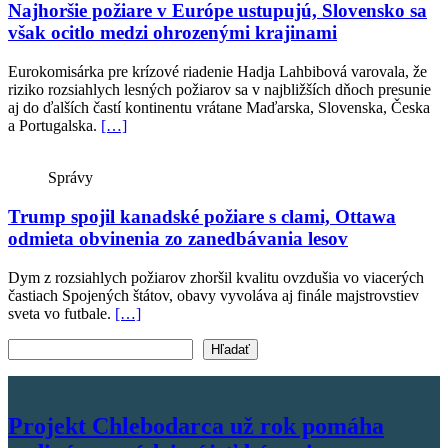
Najhoršie požiare v Európe ustupujú, Slovensko sa
však ocitlo medzi ohrozenými krajinami
Eurokomisárka pre krízové riadenie Hadja Lahbibová varovala, že
riziko rozsiahlych lesných požiarov sa v najbližších dňoch presunie
aj do ďalších častí kontinentu vrátane Maďarska, Slovenska, Česka
a Portugalska.
[…]
Správy
Trump spojil kanadské požiare s clami, Ottawa
odmieta obvinenia zo zanedbávania lesov
Dym z rozsiahlych požiarov zhoršil kvalitu ovzdušia vo viacerých
častiach Spojených štátov, obavy vyvoláva aj finále majstrovstiev
sveta vo futbale.
[…]
Vyhľadať text
Hľadať
Projekt Chlebodarca už rok pomáha