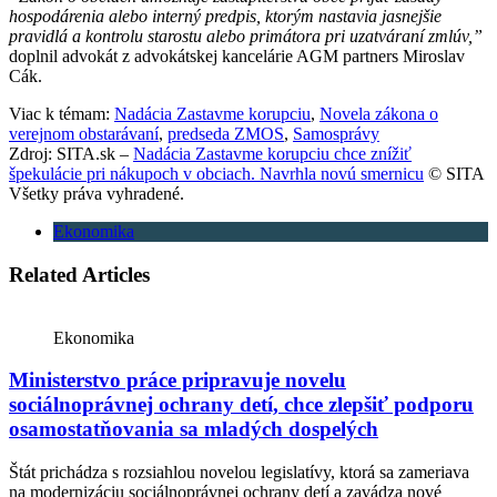
hospodárenia alebo interný predpis, ktorým nastavia jasnejšie
pravidlá a kontrolu starostu alebo primátora pri uzatváraní zmlúv,”
doplnil advokát z advokátskej kancelárie AGM partners Miroslav
Cák.
Viac k témam:
Nadácia Zastavme korupciu
,
Novela zákona o
verejnom obstarávaní
,
predseda ZMOS
,
Samosprávy
Zdroj: SITA.sk –
Nadácia Zastavme korupciu chce znížiť
špekulácie pri nákupoch v obciach. Navrhla novú smernicu
© SITA
Všetky práva vyhradené.
Ekonomika
Related Articles
Ekonomika
Ministerstvo práce pripravuje novelu
sociálnoprávnej ochrany detí, chce zlepšiť podporu
osamostatňovania sa mladých dospelých
Štát prichádza s rozsiahlou novelou legislatívy, ktorá sa zameriava
na modernizáciu sociálnoprávnej ochrany detí a zavádza nové