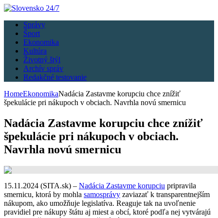
Správy
Šport
Ekonomika
Kultúra
Životný štýl
Archív správ
Redakčné testovanie
Home
Ekonomika
Nadácia Zastavme korupciu chce znížiť
špekulácie pri nákupoch v obciach. Navrhla novú smernicu
Nadácia Zastavme korupciu chce znížiť
špekulácie pri nákupoch v obciach.
Navrhla novú smernicu
15.11.2024 (SITA.sk) –
Nadácia Zastavme korupciu
pripravila
smernicu, ktorá by mohla
samosprávy
zaviazať k transparentnejším
nákupom, ako umožňuje legislatíva. Reaguje tak na uvoľnenie
pravidiel pre nákupy štátu aj miest a obcí, ktoré podľa nej vytvárajú