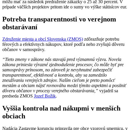
môžu mať za následok predraženie zákazky o 25 až 30 percent. V
prípade väčších projektov pritom ide o sumy vo výške státisícov eur.
Potreba transparentnosti vo verejnom
obstarávaní
Združenie miesta a obcí Slovenska (ZMOS)
zdôrazňuje potrebu
férových a efektívnych nákupov, ktoré podľa neho zvyšujú dôveru
občanov v samosprávy.
“Tieto zmeny v zákone nás stavajú pred významnú výzvu. Novela
zákona priniesla výrazné zjednodušenie procesov, čo môže byť pre
samosprávy prínosom, no zároveň je nevyhnutné zabezpečiť
transparentnosť, efektívnosť a kontrolu, aby sa zamedzilo
zneužívaniu verejných zdrojov. Naším cieľom je preto pomôcť
mestám a obciam nájsť rovnováhu medzi týmito aspektmi a posilniť
dôveru občanov v procesy verejného obstarávania,”
vyjadril sa
predseda ZMOS
Jozef Božik
.
Vyššia kontrola nad nákupmi v menších
obciach
Nadácia Zastavme korupciu pripravila pre obce vzorovú smernicu, v