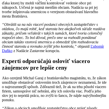
ďaka ktorej by mohli väčšmi kontrolovať vedenie obce pri
nákupoch. Určená je najmä menším obciam. Nadácia sa pri jej
tvorbe inšpirovala smernicou o verejnom obstarávaní hlavného
mesta Bratislava.
“Obrátili sa na nás viacerí poslanci obecných zastupiteľstiev s
otázkou, čo majú robiť, keď starosta bez akejkoľvek súťaže rozdáva
zákazky, pričom veľakrát v takých sumách, ktoré tvoria celoročný
rozpočet obec. To bol dôvod, prečo sme sa rozhodli ponúknuť
obciam takúto vzorovú smernicu a obmedziť tým rozhodovaciu
činnosť starostu a rovnako zvýšiť jeho kontrolu,”
objasnil
Ľubomír
Daňko
z Nadácie Zastavme korupciu.
Experti odporúčajú osloviť viacero
záujemcov pre lepšie ceny
Ako ozrejmil Michal Garaj z bratislavského magistrátu, to, že zákon
umožňuje obstarávať oslovením troch záujemcov neznamená, že ide
o najrozumnejší spôsob. Zdôraznil tiež, že ak na trhu pôsobí viacero
firiem, samospráve nič nebráni, aby ich oslovila viac. Podľa jeho
slov jej to nepridá prácu, no zvýši to šancu, že nájde najvýhodnejšiu
ponuku.
“Zákon o obciach umožňuje zastupiteľstvu obce prijať zásady