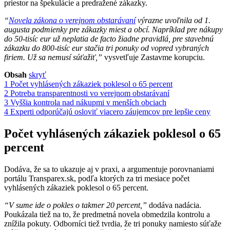
priestor na špekulácie a predražené zákazky.
“
Novela zákona o verejnom obstarávaní
výrazne uvoľnila od 1.
augusta podmienky pre zákazky miest a obcí. Napríklad pre nákupy
do 50-tisíc eur už neplatia de facto žiadne pravidlá, pre stavebnú
zákazku do 800-tisíc eur stačia tri ponuky od vopred vybraných
firiem. Už sa nemusí súťažiť,”
vysvetľuje Zastavme korupciu.
Obsah
skryť
1
Počet vyhlásených zákaziek poklesol o 65 percent
2
Potreba transparentnosti vo verejnom obstarávaní
3
Vyššia kontrola nad nákupmi v menších obciach
4
Experti odporúčajú osloviť viacero záujemcov pre lepšie ceny
Počet vyhlásených zákaziek poklesol o 65
percent
Dodáva, že sa to ukazuje aj v praxi, a argumentuje porovnaniami
portálu Transparex.sk, podľa ktorých za tri mesiace počet
vyhlásených zákaziek poklesol o 65 percent.
“V sume ide o pokles o takmer 20 percent,”
dodáva nadácia.
Poukázala tiež na to, že predmetná novela obmedzila kontrolu a
znížila pokuty. Odborníci tiež tvrdia, že tri ponuky namiesto súťaže