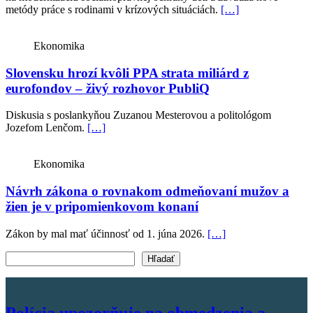
metódy práce s rodinami v krízových situáciách.
[…]
Ekonomika
Slovensku hrozí kvôli PPA strata miliárd z
eurofondov – živý rozhovor PubliQ
Diskusia s poslankyňou Zuzanou Mesterovou a politológom
Jozefom Lenčom.
[…]
Ekonomika
Návrh zákona o rovnakom odmeňovaní mužov a
žien je v pripomienkovom konaní
Zákon by mal mať účinnosť od 1. júna 2026.
[…]
Vyhľadať text
Hľadať
Polícia upozorňuje na obmedzenia a