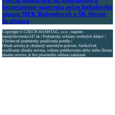
bezpečnostné opatrenia počas futbalového
zápasu MFK Ružomberok a ŠK Slovan
Bratislava
Copyright © CZECH HASHTAG, s.r.o. | napiste-
nam@slovensko247.sk | Podmienky ochrany osobných údajov |
Všeobecné podmienky používania portálu |
Obsah servera je chránený autorským právom. Akékoľvek
využívanie obsahu servera, vrátane publikovania alebo iného šírenia
obsahu servera, je bez písomného súhlasu zakázané.