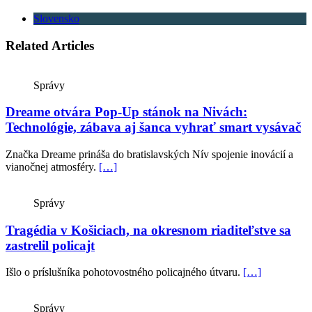
Slovensko
Related Articles
Správy
Dreame otvára Pop-Up stánok na Nivách:
Technológie, zábava aj šanca vyhrať smart vysávač
Značka Dreame prináša do bratislavských Nív spojenie inovácií a
vianočnej atmosféry.
[…]
Správy
Tragédia v Košiciach, na okresnom riaditeľstve sa
zastrelil policajt
Išlo o príslušníka pohotovostného policajného útvaru.
[…]
Správy