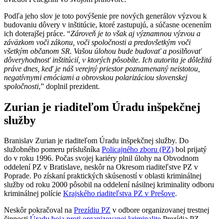
Podľa jeho slov je toto povýšenie pre nových generálov výzvou k
budovaniu dôvery v inštitúcie, ktoré zastupujú, a súčasne ocenením
ich doterajšej práce. “
Zároveň je to však aj významnou výzvou a
záväzkom voči zákonu, voči spoločnosti a predovšetkým voči
všetkým občanom SR. Vašou úlohou bude budovať a posilňovať
dôveryhodnosť inštitúcií, v ktorých pôsobíte. Ich autorita je dôležitá
práve dnes, keď je náš verejný priestor poznamenaný neistotou,
negatívnymi emóciami a obrovskou polarizáciou slovenskej
spoločnosti
,” doplnil prezident.
Zurian je riaditeľom Úradu inšpekčnej
služby
Branislav Zurian je riaditeľom Úradu inšpekčnej služby. Do
služobného pomeru príslušníka
Policajného zboru (PZ)
bol prijatý
do v roku 1996. Počas svojej kariéry plnil úlohy na Obvodnom
oddelení PZ v Bratislave, neskôr na Okresom riaditeľstve PZ v
Poprade. Po získaní praktických skúseností v oblasti kriminálnej
služby od roku 2000 pôsobil na oddelení násilnej kriminality odboru
kriminálnej polície
Krajského riaditeľstva PZ v Prešove
.
Neskôr pokračoval na
Prezídiu PZ
v odbore organizovanej trestnej
činnosti
Úradu boja proti organizovanej kriminalite
Prezídia PZ.