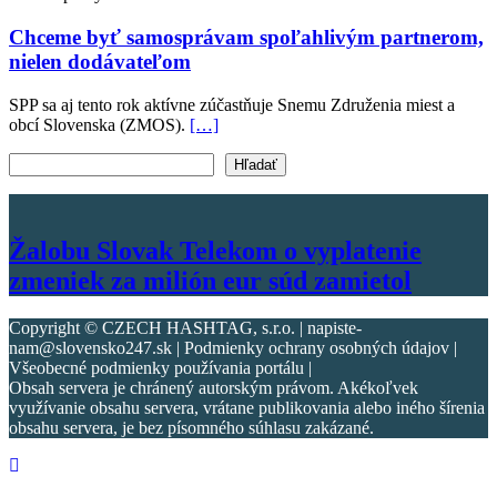
Chceme byť samosprávam spoľahlivým partnerom,
nielen dodávateľom
SPP sa aj tento rok aktívne zúčastňuje Snemu Združenia miest a
obcí Slovenska (ZMOS).
[…]
Vyhľadať text
Hľadať
Žalobu Slovak Telekom o vyplatenie
zmeniek za milión eur súd zamietol
Copyright © CZECH HASHTAG, s.r.o. | napiste-
nam@slovensko247.sk | Podmienky ochrany osobných údajov |
Všeobecné podmienky používania portálu |
Obsah servera je chránený autorským právom. Akékoľvek
využívanie obsahu servera, vrátane publikovania alebo iného šírenia
obsahu servera, je bez písomného súhlasu zakázané.