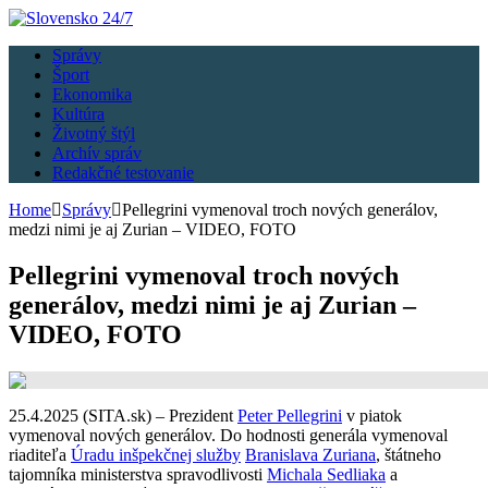
Správy
Šport
Ekonomika
Kultúra
Životný štýl
Archív správ
Redakčné testovanie
Home
Správy
Pellegrini vymenoval troch nových generálov,
medzi nimi je aj Zurian – VIDEO, FOTO
Pellegrini vymenoval troch nových
generálov, medzi nimi je aj Zurian –
VIDEO, FOTO
25.4.2025 (SITA.sk) – Prezident
Peter Pellegrini
v piatok
vymenoval nových generálov. Do hodnosti generála vymenoval
riaditeľa
Úradu inšpekčnej služby
Branislava Zuriana
, štátneho
tajomníka ministerstva spravodlivosti
Michala Sedliaka
a