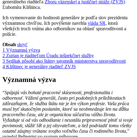
generálneho riaditeľa
Zboru väzenskej a justičnej stráže (ZVJS)
Ľubomíra Klištinca.
Ich vymenovanie do hodnosti generálov je podľa slov prezidenta
významnou chvíľou. Ich povýšenie navrhla
vláda SR
, ktorá
všetkých troch vníma ako odborníkov na oblasť spravodlivosti a
polície.
Obsah
skryť
1
Významná výzva
2
Zurian je riaditeľom Úradu inšpekčnej služby
3
Sedliak pôsobí ako štátny tajomník ministerstva spravodlivosti
4
Klištinec je generálny riaditeľ ZVJS
Významná výzva
“
Spájajú vás bohaté pracovné skúsenosti, profesionalita i
odbornosť. Vážení generáli, často pri podobných príležitostiach
zdôrazňujem, že služba štátu nie je len výkon profesie. Vaša práca
musí byť skutočným poslaním, ktoré sa neobmedzuje len na dĺžku
pracovného času, ale je organickou súčasťou vášho života.
Vyžaduje si od vás odhodlanie i neustálu pripravenosť plniť si svoje
povinnosti, slúžiť SR a jej obyvateľom, a tiež podriadiť tomu všetky
ostatné záujmy vrátane svojho voľného času či rodinného života
,”
uviedol Pellegrini vo svojom príhovore.