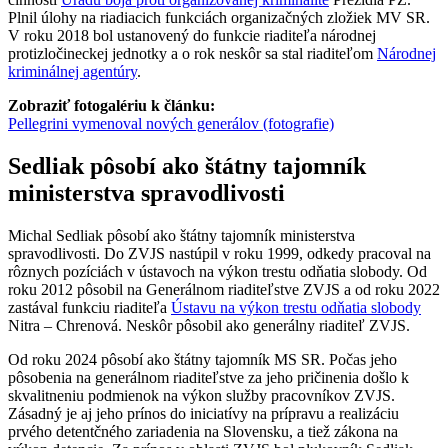
Plnil úlohy na riadiacich funkciách organizačných zložiek MV SR.
V roku 2018 bol ustanovený do funkcie riaditeľa národnej
protizločineckej jednotky a o rok neskôr sa stal riaditeľom
Národnej
kriminálnej agentúry
.
Zobraziť fotogalériu k článku:
Pellegrini vymenoval nových generálov (fotografie)
Sedliak pôsobí ako štátny tajomník
ministerstva spravodlivosti
Michal Sedliak pôsobí ako štátny tajomník ministerstva
spravodlivosti. Do ZVJS nastúpil v roku 1999, odkedy pracoval na
rôznych pozíciách v ústavoch na výkon trestu odňatia slobody. Od
roku 2012 pôsobil na Generálnom riaditeľstve ZVJS a od roku 2022
zastával funkciu riaditeľa
Ústavu na výkon trestu odňatia slobody
Nitra – Chrenová. Neskôr pôsobil ako generálny riaditeľ ZVJS.
Od roku 2024 pôsobí ako štátny tajomník MS SR. Počas jeho
pôsobenia na generálnom riaditeľstve za jeho pričinenia došlo k
skvalitneniu podmienok na výkon služby pracovníkov ZVJS.
Zásadný je aj jeho prínos do iniciatívy na prípravu a realizáciu
prvého detentčného zariadenia na Slovensku, a tiež zákona na