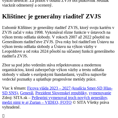
výkon detencie. Za prínos v oblasti ZVJS bol plukovník Sedliak
viackrát odmenený a ocenený.
Klištinec je generálny riaditeľ ZVJS
Ľubomír Klištinec je generálny riaditeľ ZVJS, ktorý svoju kariéru v
ZVJS začal v roku 1998. Vykonával rôzne funkcie v ústavoch na
výkon trestu odňatia slobody. V rokoch 2007 až 2022 pôsobil na
Generálnom riaditeľstve ZVJS. Dva roky bol riaditeľom Ústavu na
výkon trestu odňatia slobody a Ústavu na výkon väzby v
Leopoldove a od roku 2024 pôsobí na súčasnej funkcii generálneho
riaditeľa ZVJS.
Zbor sa pod jeho vedením stáva rešpektovanou a modernou
organizáciou, ktorá zabezpečuje výkon väzby a trestu odňatia
slobody v súlade s európskymi štandardami, využíva najnovšie
vedecké poznatky a uplatňuje progresívne metódy práce.
Viac k témam:
Ficova vláda 2023 – 2027 (koalícia Smer-SD Hlas-
SD SNS)
,
Generál
,
Prezident Slovenskej republiky
,
vymenovanie
Zdroj: SITA.sk –
Pellegrini vymenoval troch nových generálov,
medzi nimi je aj Zurian – VIDEO, FOTO
© SITA Všetky práva
vyhradené.