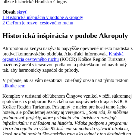
blízke historické Hradisko Čingov.
Obsah
skryť
1
Historická inšpirácia v podobe Akropoly
2
Cieľom je rozvoj cestovného ruchu
Historická inšpirácia v podobe Akropoly
Akropolou sa kedysi nazývalo najvyššie opevnené miesto hradiska z
predveľkomoravského obdobia. Ako ďalej informovala
Krajská
organizácia cestovného ruchu
(KOCR) Košice Región Turizmus,
bazénový areál s terasovou podlahou a prístreškom bol navrhnutý
tak, aby harmonicky zapadol do prírody.
V prípade, ak sa vám nezobrazil zdieľaný obsah nad týmto textom
kliknite sem
Komplex v turistami obľúbenom Čingove vznikol v réžii súkromnej
spoločnosti s podporou Košického samosprávneho kraja a KOCR
Košice Región Turizmus. Prístupný je nielen pre hostí tamojšieho
hotela, ale počas letnej sezóny aj verejnosti.
„Som rád, že môžeme
podporovať projekty, ktoré prilákajú viac turistov a rozvíjajú
infraštruktúru s ohľadom na históriu. Vďaka podpore z programu
Terra Incognita vo výške 85-tisíc eur sa podarilo vytvoriť atrakciu,
ktorá posilní pozíciu Slovenského raja ako jednej z top destinácií na