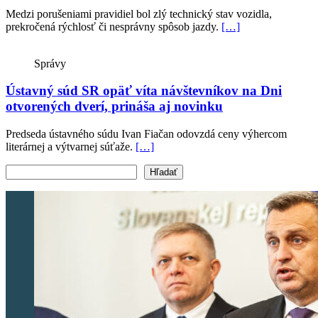
Medzi porušeniami pravidiel bol zlý technický stav vozidla,
prekročená rýchlosť či nesprávny spôsob jazdy.
[…]
Správy
Ústavný súd SR opäť víta návštevníkov na Dni
otvorených dverí, prináša aj novinku
Predseda ústavného súdu Ivan Fiačan odovzdá ceny výhercom
literárnej a výtvarnej súťaže.
[…]
Vyhľadať text
Hľadať