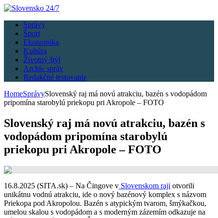
Správy
Šport
Ekonomika
Kultúra
Životný štýl
Archív správ
Redakčné testovanie
Home
Správy
Slovenský raj má novú atrakciu, bazén s vodopádom
pripomína starobylú priekopu pri Akropole – FOTO
Slovenský raj má novú atrakciu, bazén s
vodopádom pripomína starobylú
priekopu pri Akropole – FOTO
16.8.2025 (SITA.sk) – Na Čingove v
Slovenskom raji
otvorili
unikátnu vodnú atrakciu, ide o nový bazénový komplex s názvom
Priekopa pod Akropolou. Bazén s atypickým tvarom, šmýkačkou,
umelou skalou s vodopádom a s moderným zázemím odkazuje na