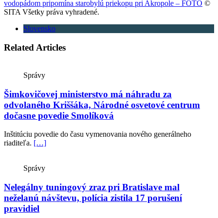
vodopádom pripomína starobylú priekopu pri Akropole – FOTO
©
SITA Všetky práva vyhradené.
Slovensko
Related Articles
Správy
Šimkovičovej ministerstvo má náhradu za
odvolaného Kriššáka, Národné osvetové centrum
dočasne povedie Smolíková
Inštitúciu povedie do času vymenovania nového generálneho
riaditeľa.
[…]
Správy
Nelegálny tuningový zraz pri Bratislave mal
neželanú návštevu, polícia zistila 17 porušení
pravidiel