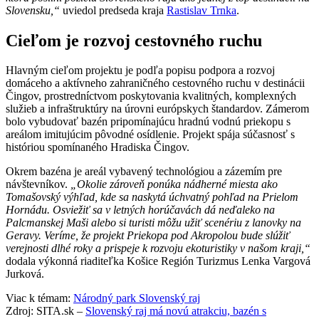
Slovensku,“
uviedol predseda kraja
Rastislav Trnka
.
Cieľom je rozvoj cestovného ruchu
Hlavným cieľom projektu je podľa popisu podpora a rozvoj
domáceho a aktívneho zahraničného cestovného ruchu v destinácii
Čingov, prostredníctvom poskytovania kvalitných, komplexných
služieb a infraštruktúry na úrovni európskych štandardov. Zámerom
bolo vybudovať bazén pripomínajúcu hradnú vodnú priekopu s
areálom imitujúcim pôvodné osídlenie. Projekt spája súčasnosť s
históriou spomínaného Hradiska Čingov.
Okrem bazéna je areál vybavený technológiou a zázemím pre
návštevníkov.
„Okolie zároveň ponúka nádherné miesta ako
Tomašovský výhľad, kde sa naskytá úchvatný pohľad na Prielom
Hornádu. Osviežiť sa v letných horúčavách dá neďaleko na
Palcmanskej Maši alebo si turisti môžu užiť scenériu z lanovky na
Geravy. Veríme, že projekt Priekopa pod Akropolou bude slúžiť
verejnosti dlhé roky a prispeje k rozvoju ekoturistiky v našom kraji,“
dodala výkonná riaditeľka Košice Región Turizmus Lenka Vargová
Jurková.
Viac k témam:
Národný park Slovenský raj
Zdroj: SITA.sk –
Slovenský raj má novú atrakciu, bazén s