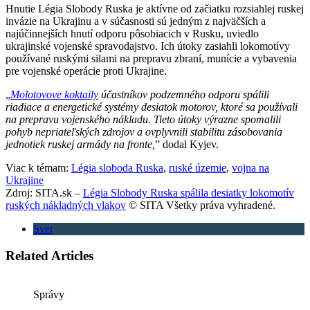
Hnutie Légia Slobody Ruska je aktívne od začiatku rozsiahlej ruskej
invázie na Ukrajinu a v súčasnosti sú jedným z najväčších a
najúčinnejších hnutí odporu pôsobiacich v Rusku, uviedlo
ukrajinské vojenské spravodajstvo. Ich útoky zasiahli lokomotívy
používané ruskými silami na prepravu zbraní, munície a vybavenia
pre vojenské operácie proti Ukrajine.
„
Molotovove koktaily
účastníkov podzemného odporu spálili
riadiace a energetické systémy desiatok motorov, ktoré sa používali
na prepravu vojenského nákladu. Tieto útoky výrazne spomalili
pohyb nepriateľských zdrojov a ovplyvnili stabilitu zásobovania
jednotiek ruskej armády na fronte,
” dodal Kyjev.
Viac k témam:
Légia sloboda Ruska
,
ruské územie
,
vojna na
Ukrajine
Zdroj: SITA.sk –
Légia Slobody Ruska spálila desiatky lokomotív
ruských nákladných vlakov
© SITA Všetky práva vyhradené.
Svet
Related Articles
Správy