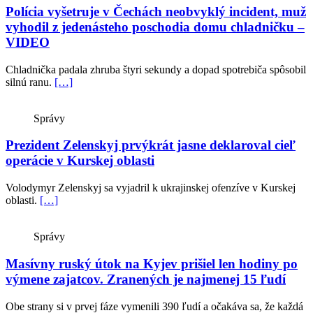
Polícia vyšetruje v Čechách neobvyklý incident, muž
vyhodil z jedenásteho poschodia domu chladničku –
VIDEO
Chladnička padala zhruba štyri sekundy a dopad spotrebiča spôsobil
silnú ranu.
[…]
Správy
Prezident Zelenskyj prvýkrát jasne deklaroval cieľ
operácie v Kurskej oblasti
Volodymyr Zelenskyj sa vyjadril k ukrajinskej ofenzíve v Kurskej
oblasti.
[…]
Správy
Masívny ruský útok na Kyjev prišiel len hodiny po
výmene zajatcov. Zranených je najmenej 15 ľudí
Obe strany si v prvej fáze vymenili 390 ľudí a očakáva sa, že každá