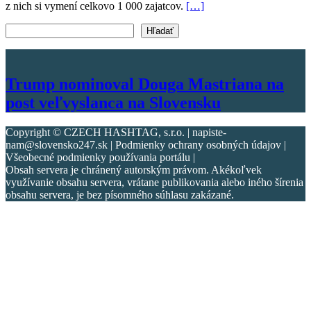
z nich si vymení celkovo 1 000 zajatcov.
[…]
Vyhľadať text
Hľadať
Trump nominoval Douga Mastriana na
post veľvyslanca na Slovensku
Copyright © CZECH HASHTAG, s.r.o. | napiste-
nam@slovensko247.sk | Podmienky ochrany osobných údajov |
Všeobecné podmienky používania portálu |
Obsah servera je chránený autorským právom. Akékoľvek
využívanie obsahu servera, vrátane publikovania alebo iného šírenia
obsahu servera, je bez písomného súhlasu zakázané.