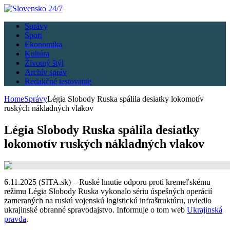
Správy
Šport
Ekonomika
Kultúra
Životný štýl
Archív správ
Redakčné testovanie
Home
Správy
Légia Slobody Ruska spálila desiatky lokomotív
ruských nákladných vlakov
Légia Slobody Ruska spálila desiatky
lokomotív ruských nákladných vlakov
6.11.2025 (SITA.sk) – Ruské hnutie odporu proti kremeľskému
režimu Légia Slobody Ruska vykonalo sériu úspešných operácií
zameraných na ruskú vojenskú logistickú infraštruktúru, uviedlo
ukrajinské obranné spravodajstvo. Informuje o tom web
Ukrajinská
pravda
.