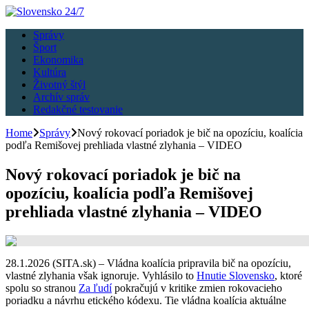
Správy
Šport
Ekonomika
Kultúra
Životný štýl
Archív správ
Redakčné testovanie
Home
Správy
Nový rokovací poriadok je bič na opozíciu, koalícia
podľa Remišovej prehliada vlastné zlyhania – VIDEO
Nový rokovací poriadok je bič na
opozíciu, koalícia podľa Remišovej
prehliada vlastné zlyhania – VIDEO
28.1.2026 (SITA.sk) – Vládna koalícia pripravila bič na opozíciu,
vlastné zlyhania však ignoruje. Vyhlásilo to
Hnutie Slovensko
, ktoré
spolu so stranou
Za ľudí
pokračujú v kritike zmien rokovacieho
poriadku a návrhu etického kódexu. Tie vládna koalícia aktuálne