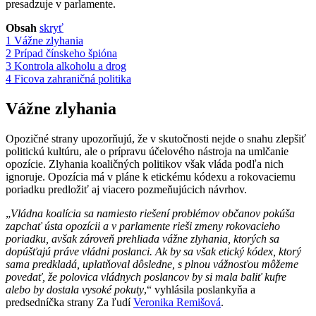
presadzuje v parlamente.
Obsah
skryť
1
Vážne zlyhania
2
Prípad čínskeho špióna
3
Kontrola alkoholu a drog
4
Ficova zahraničná politika
Vážne zlyhania
Opozičné strany upozorňujú, že v skutočnosti nejde o snahu zlepšiť
politickú kultúru, ale o prípravu účelového nástroja na umlčanie
opozície. Zlyhania koaličných politikov však vláda podľa nich
ignoruje. Opozícia má v pláne k etickému kódexu a rokovaciemu
poriadku predložiť aj viacero pozmeňujúcich návrhov.
„
Vládna koalícia sa namiesto riešení problémov občanov pokúša
zapchať ústa opozícii a v parlamente rieši zmeny rokovacieho
poriadku, avšak zároveň prehliada vážne zlyhania, ktorých sa
dopúšťajú práve vládni poslanci. Ak by sa však etický kódex, ktorý
sama predkladá, uplatňoval dôsledne, s plnou vážnosťou môžeme
povedať, že polovica vládnych poslancov by si mala baliť kufre
alebo by dostala vysoké pokuty
,“ vyhlásila poslankyňa a
predsedníčka strany Za ľudí
Veronika Remišová
.