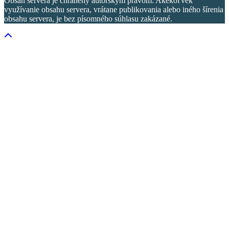
Obsah servera je chránený autorským právom. Akékoľvek
využívanie obsahu servera, vrátane publikovania alebo iného šírenia
obsahu servera, je bez písomného súhlasu zakázané.