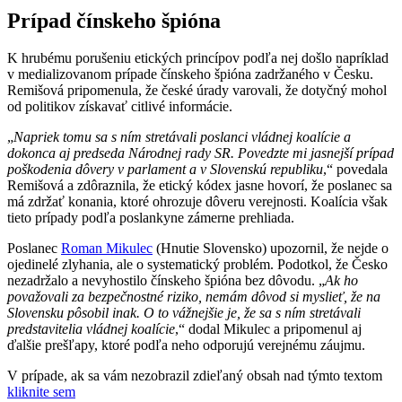
Prípad čínskeho špióna
K hrubému porušeniu etických princípov podľa nej došlo napríklad
v medializovanom prípade čínskeho špióna zadržaného v Česku.
Remišová pripomenula, že české úrady varovali, že dotyčný mohol
od politikov získavať citlivé informácie.
„
Napriek tomu sa s ním stretávali poslanci vládnej koalície a
dokonca aj predseda Národnej rady SR. Povedzte mi jasnejší prípad
poškodenia dôvery v parlament a v Slovenskú republiku
,“ povedala
Remišová a zdôraznila, že etický kódex jasne hovorí, že poslanec sa
má zdržať konania, ktoré ohrozuje dôveru verejnosti. Koalícia však
tieto prípady podľa poslankyne zámerne prehliada.
Poslanec
Roman Mikulec
(Hnutie Slovensko) upozornil, že nejde o
ojedinelé zlyhania, ale o systematický problém. Podotkol, že Česko
nezadržalo a nevyhostilo čínskeho špióna bez dôvodu. „
Ak ho
považovali za bezpečnostné riziko, nemám dôvod si myslieť, že na
Slovensku pôsobil inak. O to vážnejšie je, že sa s ním stretávali
predstavitelia vládnej koalície
,“ dodal Mikulec a pripomenul aj
ďalšie prešľapy, ktoré podľa neho odporujú verejnému záujmu.
V prípade, ak sa vám nezobrazil zdieľaný obsah nad týmto textom
kliknite sem