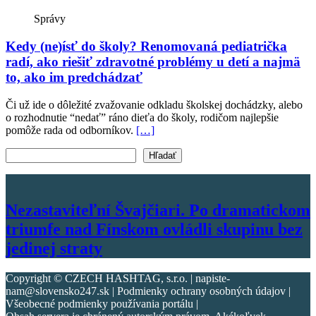
Správy
Kedy (ne)ísť do školy? Renomovaná pediatrička
radí, ako riešiť zdravotné problémy u detí a najmä
to, ako im predchádzať
Či už ide o dôležité zvažovanie odkladu školskej dochádzky, alebo
o rozhodnutie “nedať” ráno dieťa do školy, rodičom najlepšie
pomôže rada od odborníkov.
[…]
Vyhľadať text
Hľadať
Nezastaviteľní Švajčiari. Po dramatickom
triumfe nad Fínskom ovládli skupinu bez
jedinej straty
Copyright © CZECH HASHTAG, s.r.o. | napiste-
nam@slovensko247.sk | Podmienky ochrany osobných údajov |
Všeobecné podmienky používania portálu |