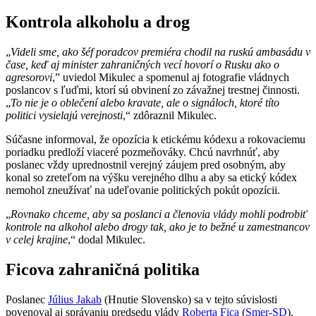
Kontrola alkoholu a drog
„
Videli sme, ako šéf poradcov premiéra chodil na ruskú ambasádu v
čase, keď aj minister zahraničných vecí hovorí o Rusku ako o
agresorovi
,” uviedol Mikulec a spomenul aj fotografie vládnych
poslancov s ľuďmi, ktorí sú obvinení zo závažnej trestnej činnosti.
„
To nie je o oblečení alebo kravate, ale o signáloch, ktoré títo
politici vysielajú verejnosti
,“ zdôraznil Mikulec.
Súčasne informoval, že opozícia k etickému kódexu a rokovaciemu
poriadku predloží viaceré pozmeňováky. Chcú navrhnúť, aby
poslanec vždy uprednostnil verejný záujem pred osobným, aby
konal so zreteľom na výšku verejného dlhu a aby sa etický kódex
nemohol zneužívať na udeľovanie politických pokút opozícii.
„
Rovnako chceme, aby sa poslanci a členovia vlády mohli podrobiť
kontrole na alkohol alebo drogy tak, ako je to bežné u zamestnancov
v celej krajine
,“ dodal Mikulec.
Ficova zahraničná politika
Poslanec
Július Jakab
(Hnutie Slovensko) sa v tejto súvislosti
povenoval aj správaniu predsedu vlády
Roberta Fica
(
Smer-SD
).