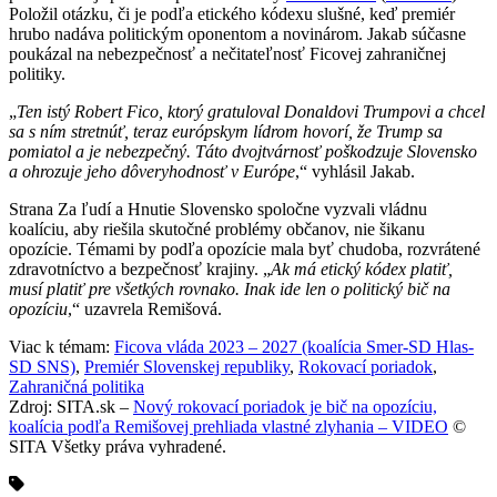
Položil otázku, či je podľa etického kódexu slušné, keď premiér
hrubo nadáva politickým oponentom a novinárom. Jakab súčasne
poukázal na nebezpečnosť a nečitateľnosť Ficovej zahraničnej
politiky.
„
Ten istý Robert Fico, ktorý gratuloval Donaldovi Trumpovi a chcel
sa s ním stretnúť, teraz európskym lídrom hovorí, že Trump sa
pomiatol a je nebezpečný. Táto dvojtvárnosť poškodzuje Slovensko
a ohrozuje jeho dôveryhodnosť v Európe
,“ vyhlásil Jakab.
Strana Za ľudí a Hnutie Slovensko spoločne vyzvali vládnu
koalíciu, aby riešila skutočné problémy občanov, nie šikanu
opozície. Témami by podľa opozície mala byť chudoba, rozvrátené
zdravotníctvo a bezpečnosť krajiny. „
Ak má etický kódex platiť,
musí platiť pre všetkých rovnako. Inak ide len o politický bič na
opozíciu
,“ uzavrela Remišová.
Viac k témam:
Ficova vláda 2023 – 2027 (koalícia Smer-SD Hlas-
SD SNS)
,
Premiér Slovenskej republiky
,
Rokovací poriadok
,
Zahraničná politika
Zdroj: SITA.sk –
Nový rokovací poriadok je bič na opozíciu,
koalícia podľa Remišovej prehliada vlastné zlyhania – VIDEO
©
SITA Všetky práva vyhradené.