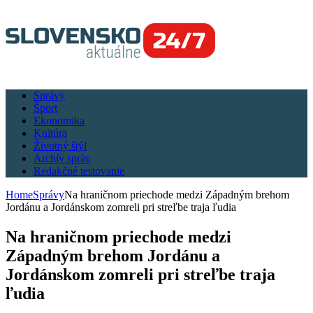
Správy
Šport
Ekonomika
Kultúra
Životný štýl
Archív správ
Redakčné testovanie
Home
Správy
Na hraničnom priechode medzi Západným brehom
Jordánu a Jordánskom zomreli pri streľbe traja ľudia
Na hraničnom priechode medzi
Západným brehom Jordánu a
Jordánskom zomreli pri streľbe traja
ľudia