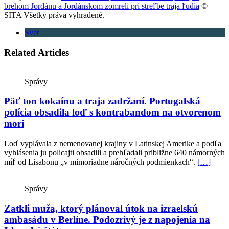
brehom Jordánu a Jordánskom zomreli pri streľbe traja ľudia
©
SITA Všetky práva vyhradené.
Svet
Related Articles
Správy
Päť ton kokaínu a traja zadržaní. Portugalská
polícia obsadila loď s kontrabandom na otvorenom
mori
Loď vyplávala z nemenovanej krajiny v Latinskej Amerike a podľa
vyhlásenia ju policajti obsadili a prehľadali približne 640 námorných
míľ od Lisabonu „v mimoriadne náročných podmienkach“.
[…]
Správy
Zatkli muža, ktorý plánoval útok na izraelskú
ambasádu v Berlíne. Podozrivý je z napojenia na