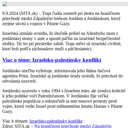
9.9.2024 (SITA.sk) – Traja ľudia zomreli pri útoku na hraničnom
priechode medzi Západným brehom Jordánu a Jordánskom, ktorý
zrejme súvisí s vojnou v Pásme Gazy.
Izraelská armáda uviedla, že útočník prišiel na Allenbyho most z
jordánskej strany v aute a spustil paľbu na izraelské bezpečnostné
zložky. Tie ho pri prestrelke zabili. Traja mŕtvi sú izraelskí civilisti,
ktorí boli podľa záchranárov muži a päťdesiatnici.
Viac o téme: Izraelsko-palestínsky konflikt
Jordánsko streľbu vyšetruje, informovala jeho štátna tlačová
agentúra Petra. Izraelské aj jordánske úrady uviedli, že priechod do
odvolania uzavreli.
Jordánsko uzavrelo v roku 1994 s Izraelom mier, ale zostáva kritické
k jeho politike voči Palestínčanom. V Jordánsku žije veľká
palestínska populácia a uskutočnili sa tam masové protesty proti
vojne, ktorú vedie Izrael proti militantnému hnutiu Hamas v Pásme
Gazy.
Viac k témam:
Izraelsko-palestínsky konflikt
Zdroj: SITA.sk –
Na hraničnom priechode medzi Západným