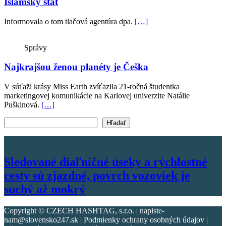
Islamský štát
Informovala o tom tlačová agentúra dpa.
[…]
Správy
Najkrajšou ženou planéty je Češka
V súťaži krásy Miss Earth zvíťazila 21-ročná študentka
marketingovej komunikácie na Karlovej univerzite Natálie
Puškinová.
[…]
Vyhľadať text
Hľadať
Sledované diaľničné úseky a rýchlostné
cesty sú zjazdné, povrch vozoviek je
suchý až mokrý
Copyright © CZECH HASHTAG, s.r.o. | napiste-
nam@slovensko247.sk | Podmienky ochrany osobných údajov |