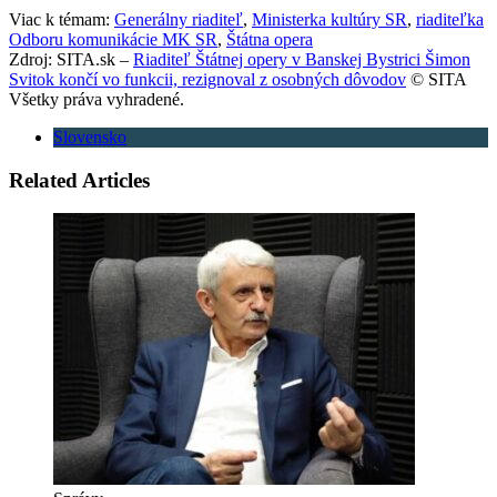
Viac k témam:
Generálny riaditeľ
,
Ministerka kultúry SR
,
riaditeľka
Odboru komunikácie MK SR
,
Štátna opera
Zdroj: SITA.sk –
Riaditeľ Štátnej opery v Banskej Bystrici Šimon
Svitok končí vo funkcii, rezignoval z osobných dôvodov
© SITA
Všetky práva vyhradené.
Slovensko
Related Articles