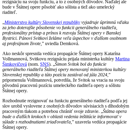
rezignáciu na svoju funkciu, a to z osobných dôvodov. Naďalej ale
bude v Štátnej opere pôsobiť ako sólista a tiež ako umelecký
riaditeľ.
„
Ministerstvo kultúry Slovenskej republiky
vyjadruje úprimnú vďaku
za jeho doterajšie pôsobenie vo funkcii generálneho riaditeľa,
profesionálny prístup a prínos k rozvoju Štátnej opery v Banskej
Bystrici. Pánovi Svitkovi želáme veľa úspechov v ďalšom osobnom
aj profesijnom živote,
” uviedla Demková.
Ako neskôr spresnila vedúca propagácie Štátnej opery Katarína
Vollmannová, Svitkovu rezignáciu prijala ministerka kultúry
Martina
Šimkovičová
(nom.
SNS
). „
Šimon Svitok bol do funkcie
generálneho riaditeľa Štátnej opery menovaný ministerkou kultúry
Slovenskej republiky a túto pozíciu zastával od júla 2024,
”
pripomenula Vollmannová, potvrdila, že Svitok sa vracia na svoju
pôvodnú pracovnú pozíciu umeleckého riaditeľa opery a sólistu
Štátnej opery.
Rozhodnutie rezignovať na funkciu generálneho riaditeľa podľa jej
slov urobil vyslovene z osobných dôvodov súvisiacich s dlhodobým
pracovným tlakom a potrebou chrániť svoje zdravie. „
Štátna opera
bude o ďalších krokoch v oblasti vedenia inštitúcie informovať v
súlade s rozhodnutiami zriaďovateľa,
” uzavrela vedúca propagácie
Štátnej opery.