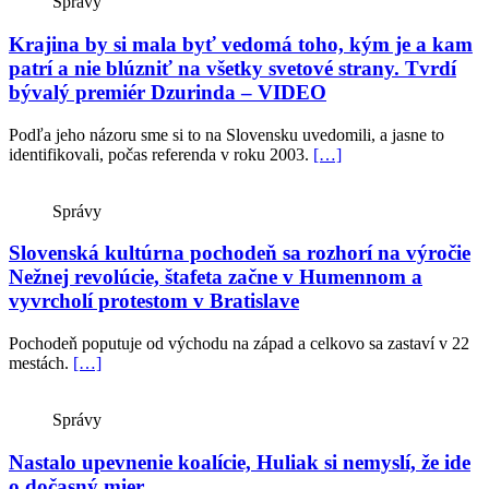
Správy
Krajina by si mala byť vedomá toho, kým je a kam
patrí a nie blúzniť na všetky svetové strany. Tvrdí
bývalý premiér Dzurinda – VIDEO
Podľa jeho názoru sme si to na Slovensku uvedomili, a jasne to
identifikovali, počas referenda v roku 2003.
[…]
Správy
Slovenská kultúrna pochodeň sa rozhorí na výročie
Nežnej revolúcie, štafeta začne v Humennom a
vyvrcholí protestom v Bratislave
Pochodeň poputuje od východu na západ a celkovo sa zastaví v 22
mestách.
[…]
Správy
Nastalo upevnenie koalície, Huliak si nemyslí, že ide
o dočasný mier