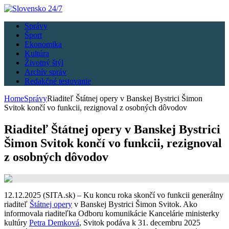
Správy
Šport
Ekonomika
Kultúra
Životný štýl
Archív správ
Redakčné testovanie
Home
Správy
Riaditeľ Štátnej opery v Banskej Bystrici Šimon
Svitok končí vo funkcii, rezignoval z osobných dôvodov
Riaditeľ Štátnej opery v Banskej Bystrici
Šimon Svitok končí vo funkcii, rezignoval
z osobných dôvodov
12.12.2025 (SITA.sk) – Ku koncu roka skončí vo funkcii generálny
riaditeľ
Štátnej opery
v Banskej Bystrici Šimon Svitok. Ako
informovala riaditeľka Odboru komunikácie Kancelárie ministerky
kultúry
Petra Demková
, Svitok podáva k 31. decembru 2025