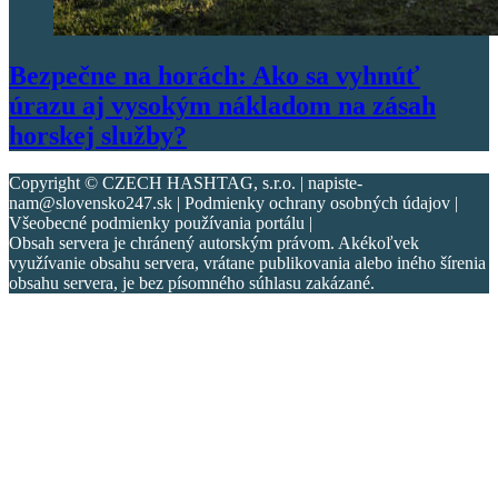
Bezpečne na horách: Ako sa vyhnúť
úrazu aj vysokým nákladom na zásah
horskej služby?
Copyright © CZECH HASHTAG, s.r.o. | napiste-
nam@slovensko247.sk | Podmienky ochrany osobných údajov |
Všeobecné podmienky používania portálu |
Obsah servera je chránený autorským právom. Akékoľvek
využívanie obsahu servera, vrátane publikovania alebo iného šírenia
obsahu servera, je bez písomného súhlasu zakázané.