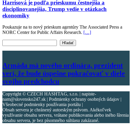
Harrisová je podľa prieskumu čestnejšia a
disciplinovanejšia, Trump vedie v otázkach
ekonomiky
Poukazuje na to nový prieskum agentúry The Associated Press a
NORC Center for Public Affairs Research.
[…]
Vyhľadať text
Hľadať
Armáda má nového ordinára, prezident
verí, že bude úspešne pokračovať v diele
svojho predchodcu
Copyright © CZECH HASHTAG, s.r.o. | napiste-
nam@slovensko247.sk | Podmienky ochrany osobných údajov |
Všeobecné podmienky používania portálu |
Obsah servera je chránený autorským právom. Akékoľvek
využívanie obsahu servera, vrátane publikovania alebo iného šírenia
obsahu servera, je bez písomného súhlasu zakázané.