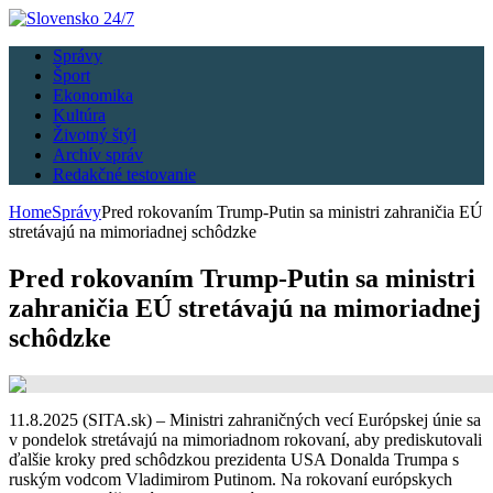
Správy
Šport
Ekonomika
Kultúra
Životný štýl
Archív správ
Redakčné testovanie
Home
Správy
Pred rokovaním Trump-Putin sa ministri zahraničia EÚ
stretávajú na mimoriadnej schôdzke
Pred rokovaním Trump-Putin sa ministri
zahraničia EÚ stretávajú na mimoriadnej
schôdzke
11.8.2025 (SITA.sk) – Ministri zahraničných vecí Európskej únie sa
v pondelok stretávajú na mimoriadnom rokovaní, aby prediskutovali
ďalšie kroky pred schôdzkou prezidenta USA Donalda Trumpa s
ruským vodcom Vladimirom Putinom. Na rokovaní európskych