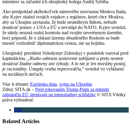
ministrov sa zúčastní ich ukrajinský kolega Andrij Sybiha.
Ako predpoklad akéhokoľvek mierového urovnania Moskva žiada,
aby Kyjev stiahol svojich vojakov z regiónov, ktoré chce Moskva,
aby sa Ukrajina zaviazala, že bude neutrálnym štátom, nebude
dostávať pomoc z USA a EÚ a nevstúpi do NATO. Kyjev uviedol,
že nikdy neuzná ruskú kontrolu nad svojím suverénnym územím,
hoci pripustil, že o získaní územia obsadeného Ruskom sa bude
musieť rozhodnúť diplomatickou cestou, nie na bojisku.
Ukrajinský prezident Volodymyr Zelenskyj v pondelok varoval pred
kapituláciou.
„Rusko odmieta zastavenie zabíjanie a preto nesmie
dostávať žiadne odmeny ani výhody. A to nie je len morálny postoj,
je racionálny. Ústupky vraha nepresvedčia,
“ uviedol vo vyhlásení
na sociálnych sieťach.
Viac k témam:
Európska únia
,
vojna na Ukrajine
Zdroj: SITA.sk –
Pred rokovaním Trump-Putin sa ministri
zahraničia EÚ stretávajú na mimoriadnej schôdzke
© SITA Všetky
práva vyhradené.
Svet
Related Articles