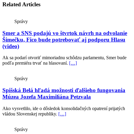
Related Articles
Správy
Smer a SNS podajú vo štvrtok návrh na odvolanie
Šimečku, Fico bude potrebovať aj podporu Hlasu
(video)
Ak sa podarí otvoriť mimoriadnu schôdzu parlamentu, Smer bude
podľa premiéra trvať na hlasovaní.
[…]
Správy
Spišská Belá hľadá možnosti ďalšieho fungovania
Múzea Jozefa Maximiliána Petzvala
Ako vysvetlilo, ide o dôsledok konsolidačných opatrení prijatých
vládou Slovenskej republiky.
[…]
Správy