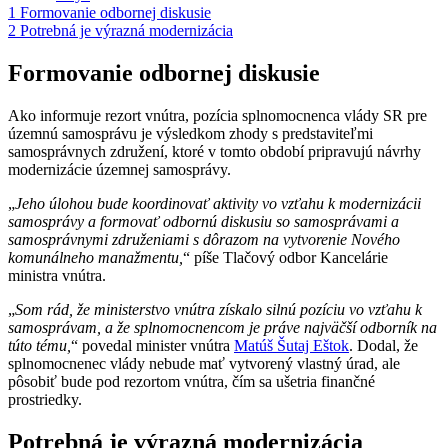
1
Formovanie odbornej diskusie
2
Potrebná je výrazná modernizácia
Formovanie odbornej diskusie
Ako informuje rezort vnútra, pozícia splnomocnenca vlády SR pre
územnú samosprávu je výsledkom zhody s predstaviteľmi
samosprávnych združení, ktoré v tomto období pripravujú návrhy
modernizácie územnej samosprávy.
„
Jeho úlohou bude koordinovať aktivity vo vzťahu k modernizácii
samosprávy a formovať odbornú diskusiu so samosprávami a
samosprávnymi združeniami s dôrazom na vytvorenie Nového
komunálneho manažmentu,
“ píše Tlačový odbor Kancelárie
ministra vnútra.
„
Som rád, že ministerstvo vnútra získalo silnú pozíciu vo vzťahu k
samosprávam, a že splnomocnencom je práve najväčší odborník na
túto tému,
“ povedal minister vnútra
Matúš Šutaj Eštok
. Dodal, že
splnomocnenec vlády nebude mať vytvorený vlastný úrad, ale
pôsobiť bude pod rezortom vnútra, čím sa ušetria finančné
prostriedky.
Potrebná je výrazná modernizácia