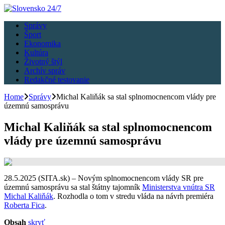
Správy
Šport
Ekonomika
Kultúra
Životný štýl
Archív správ
Redakčné testovanie
Home
Správy
Michal Kaliňák sa stal splnomocnencom vlády pre
územnú samosprávu
Michal Kaliňák sa stal splnomocnencom
vlády pre územnú samosprávu
28.5.2025 (SITA.sk) – Novým splnomocnencom vlády SR pre
územnú samosprávu sa stal štátny tajomník
Ministerstva vnútra SR
Michal Kaliňák
. Rozhodla o tom v stredu vláda na návrh premiéra
Roberta Fica
.
Obsah
skryť