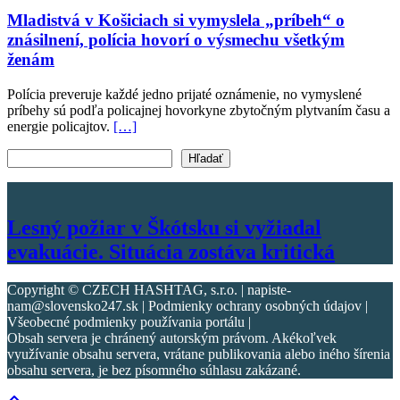
Mladistvá v Košiciach si vymyslela „príbeh“ o
znásilnení, polícia hovorí o výsmechu všetkým
ženám
Polícia preveruje každé jedno prijaté oznámenie, no vymyslené
príbehy sú podľa policajnej hovorkyne zbytočným plytvaním času a
energie policajtov.
[…]
Vyhľadať text
Hľadať
Lesný požiar v Škótsku si vyžiadal
evakuácie. Situácia zostáva kritická
Copyright © CZECH HASHTAG, s.r.o. | napiste-
nam@slovensko247.sk | Podmienky ochrany osobných údajov |
Všeobecné podmienky používania portálu |
Obsah servera je chránený autorským právom. Akékoľvek
využívanie obsahu servera, vrátane publikovania alebo iného šírenia
obsahu servera, je bez písomného súhlasu zakázané.