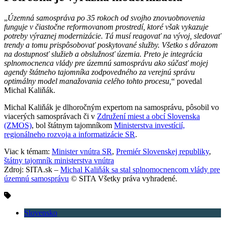
„
Územná samospráva po 35 rokoch od svojho znovuobnovenia
funguje v čiastočne reformovanom prostredí, ktoré však vykazuje
potreby výraznej modernizácie. Tá musí reagovať na vývoj, sledovať
trendy a tomu prispôsobovať poskytované služby. Všetko s dôrazom
na dostupnosť služieb a obslužnosť územia. Preto je integrácia
splnomocnenca vlády pre územnú samosprávu ako súčasť mojej
agendy štátneho tajomníka zodpovedného za verejnú správu
optimálny model manažovania celého tohto procesu,
“ povedal
Michal Kaliňák.
Michal Kaliňák je dlhoročným expertom na samosprávu, pôsobil vo
viacerých samosprávach či v
Združení miest a obcí Slovenska
(ZMOS)
, bol štátnym tajomníkom
Ministerstva investícií,
regionálneho rozvoja a informatizácie SR
.
Viac k témam:
Minister vnútra SR
,
Premiér Slovenskej republiky
,
štátny tajomník ministerstva vnútra
Zdroj: SITA.sk –
Michal Kaliňák sa stal splnomocnencom vlády pre
územnú samosprávu
© SITA Všetky práva vyhradené.
Slovensko