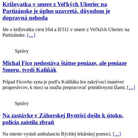
Križovatka v smere z Veľkých Uheriec na
Partizánske je úplne uzavretá, dôvodom je
dopravná nehoda
Ide o križovatku ciest I/64 a II/511 v smere z Veľkých Uheriec na
Partizánske.
[…]
Správy
Michal Fico nedostáva štátne peniaze, ale peniaze
Smeru, tvrdí Kaliňák
Prípad Ficovho syna je podľa Kaliňáka len zakrývací manéver
progresívcov, k moci sa snažia prepracovať primitívnymi lžami.
[…]
Správy
Na zastávke v Záhorskej Bystrici došlo k útoku,
polícia zaistila zbraň
Na miesto vyslali ambulanciu Rýchlej lekárskej pomoci.
[…]