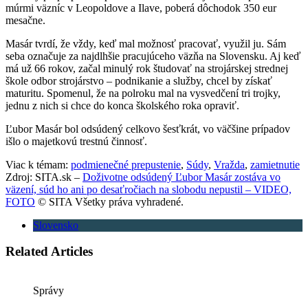
múrmi väzníc v Leopoldove a Ilave, poberá dôchodok 350 eur
mesačne.
Masár tvrdí, že vždy, keď mal možnosť pracovať, využil ju. Sám
seba označuje za najdlhšie pracujúceho väzňa na Slovensku. Aj keď
má už 66 rokov, začal minulý rok študovať na strojárskej strednej
škole odbor strojárstvo – podnikanie a služby, chcel by získať
maturitu. Spomenul, že na polroku mal na vysvedčení tri trojky,
jednu z nich si chce do konca školského roka opraviť.
Ľubor Masár bol odsúdený celkovo šesťkrát, vo väčšine prípadov
išlo o majetkovú trestnú činnosť.
Viac k témam:
podmienečné prepustenie
,
Súdy
,
Vražda
,
zamietnutie
Zdroj: SITA.sk –
Doživotne odsúdený Ľubor Masár zostáva vo
väzení, súd ho ani po desaťročiach na slobodu nepustil – VIDEO,
FOTO
© SITA Všetky práva vyhradené.
Slovensko
Related Articles
Správy