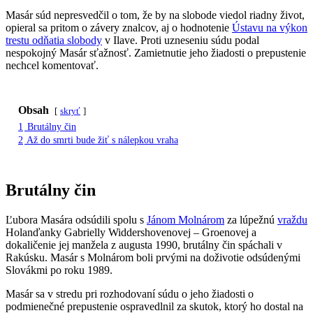
Masár súd nepresvedčil o tom, že by na slobode viedol riadny život,
opieral sa pritom o závery znalcov, aj o hodnotenie
Ústavu na výkon
trestu odňatia slobody
v Ilave. Proti uzneseniu súdu podal
nespokojný Masár sťažnosť. Zamietnutie jeho žiadosti o prepustenie
nechcel komentovať.
Obsah
skryť
1
Brutálny čin
2
Až do smrti bude žiť s nálepkou vraha
Brutálny čin
Ľubora Masára odsúdili spolu s
Jánom Molnárom
za lúpežnú
vraždu
Holanďanky Gabrielly Widdershovenovej – Groenovej a
dokaličenie jej manžela z augusta 1990, brutálny čin spáchali v
Rakúsku. Masár s Molnárom boli prvými na doživotie odsúdenými
Slovákmi po roku 1989.
Masár sa v stredu pri rozhodovaní súdu o jeho žiadosti o
podmienečné prepustenie ospravedlnil za skutok, ktorý ho dostal na