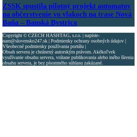
ZSSK spustila pilotný projekt automatov
na občerstvenie vo vlakoch na trase Nová
Baňa – Banská Bystrica
Copyright © CZECH HASHTAG, s.r.o. | napiste-
nam@slovensko247.sk | Podmienky ochrany osobných údajov |
Všeobecné podmienky používania portálu |
Obsah servera je chránený autorským právom. Akékoľvek
využívanie obsahu servera, vrátane publikovania alebo iného šírenia
obsahu servera, je bez písomného súhlasu zakázané.