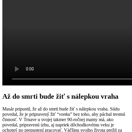
Až do smrti bude žiť s nálepkou vraha
Masár pripustil, že až do smrti bude žiť s nálepkou vraha. Súdu
povedal, že je pripravený žiť “
vonku
” bez toho, aby páchal trestnú
činnosť. V Trnave u svojej takmer 90-ročnej mamy má, ako
povedal, pripravenú izbu, aj napriek dôchodkovému veku je
ochotný po prepustení pracovať. Väčšinu svojho života prežil za