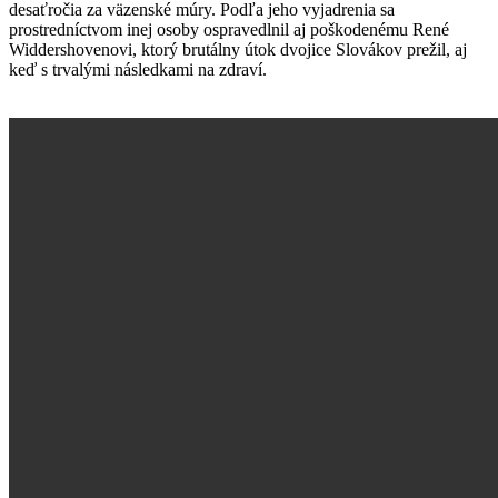
desaťročia za väzenské múry. Podľa jeho vyjadrenia sa
prostredníctvom inej osoby ospravedlnil aj poškodenému René
Widdershovenovi, ktorý brutálny útok dvojice Slovákov prežil, aj
keď s trvalými následkami na zdraví.