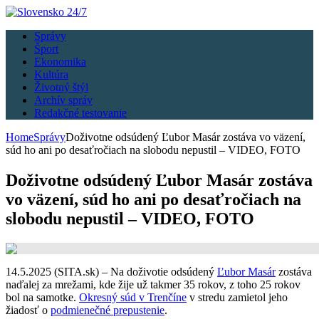
Správy
Šport
Ekonomika
Kultúra
Životný štýl
Archív správ
Redakčné testovanie
Home
Správy
Doživotne odsúdený Ľubor Masár zostáva vo väzení,
súd ho ani po desaťročiach na slobodu nepustil – VIDEO, FOTO
Doživotne odsúdený Ľubor Masár zostáva
vo väzení, súd ho ani po desaťročiach na
slobodu nepustil – VIDEO, FOTO
14.5.2025 (SITA.sk) – Na doživotie odsúdený
Ľubor Masár
zostáva
naďalej za mrežami, kde žije už takmer 35 rokov, z toho 25 rokov
bol na samotke.
Okresný súd v Trenčíne
v stredu zamietol jeho
žiadosť o
podmienečné prepustenie
.