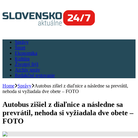
Správy
Šport
Ekonomika
Kultúra
Životný štýl
Archív správ
Redakčné testovanie
Home
Správy
Autobus zišiel z diaľnice a následne sa prevrátil,
nehoda si vyžiadala dve obete – FOTO
Autobus zišiel z diaľnice a následne sa
prevrátil, nehoda si vyžiadala dve obete –
FOTO