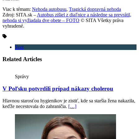
Viac k témam:
Nehoda autobusu
,
Tragická dopravná nehoda
Zdroj: SITA.sk –
Autobus zišiel z diaľnice a následne sa prevrátil,
nehoda si vyžiadala dve obete – FOTO
© SITA Všetky práva
vyhradené.
Svet
Related Articles
Správy
V Poľsku potvrdili prípad nákazy cholerou
Hlavnou starosťou hygienikov je zistiť, kde sa staršia žena nakazila,
keďže necestovala do zahraničia.
[…]