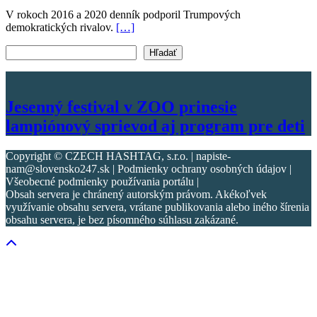
V rokoch 2016 a 2020 denník podporil Trumpových
demokratických rivalov.
[…]
Vyhľadať text
Hľadať
Jesenný festival v ZOO prinesie
lampiónový sprievod aj program pre deti
Copyright © CZECH HASHTAG, s.r.o. | napiste-
nam@slovensko247.sk | Podmienky ochrany osobných údajov |
Všeobecné podmienky používania portálu |
Obsah servera je chránený autorským právom. Akékoľvek
využívanie obsahu servera, vrátane publikovania alebo iného šírenia
obsahu servera, je bez písomného súhlasu zakázané.