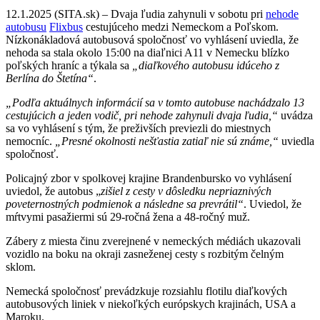
12.1.2025 (SITA.sk) – Dvaja ľudia zahynuli v sobotu pri
nehode
autobusu
Flixbus
cestujúceho medzi Nemeckom a Poľskom.
Nízkonákladová autobusová spoločnosť vo vyhlásení uviedla, že
nehoda sa stala okolo 15:00 na diaľnici A11 v Nemecku blízko
poľských hraníc a týkala sa
„diaľkového autobusu idúceho z
Berlína do Štetína“
.
„Podľa aktuálnych informácií sa v tomto autobuse nachádzalo 13
cestujúcich a jeden vodič, pri nehode zahynuli dvaja ľudia,“
uvádza
sa vo vyhlásení s tým, že preživších previezli do miestnych
nemocníc.
„Presné okolnosti nešťastia zatiaľ nie sú známe,“
uviedla
spoločnosť.
Policajný zbor v spolkovej krajine Brandenbursko vo vyhlásení
uviedol, že autobus „
zišiel z cesty v dôsledku nepriaznivých
poveternostných podmienok a následne sa prevrátil“
. Uviedol, že
mŕtvymi pasažiermi sú 29-ročná žena a 48-ročný muž.
Zábery z miesta činu zverejnené v nemeckých médiách ukazovali
vozidlo na boku na okraji zasneženej cesty s rozbitým čelným
sklom.
Nemecká spoločnosť prevádzkuje rozsiahlu flotilu diaľkových
autobusových liniek v niekoľkých európskych krajinách, USA a
Maroku.