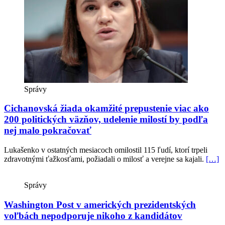
Správy
Cichanovská žiada okamžité prepustenie viac ako
200 politických väzňov, udelenie milostí by podľa
nej malo pokračovať
Lukašenko v ostatných mesiacoch omilostil 115 ľudí, ktorí trpeli
zdravotnými ťažkosťami, požiadali o milosť a verejne sa kajali.
[…]
Správy
Washington Post v amerických prezidentských
voľbách nepodporuje nikoho z kandidátov