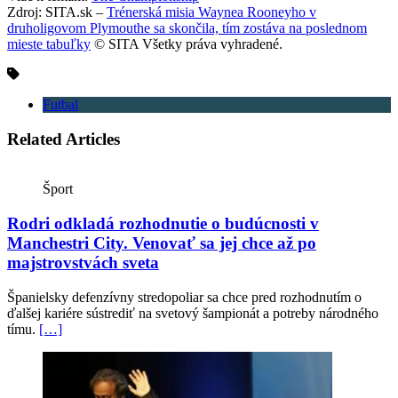
Zdroj: SITA.sk –
Trénerská misia Waynea Rooneyho v
druholigovom Plymouthe sa skončila, tím zostáva na poslednom
mieste tabuľky
© SITA Všetky práva vyhradené.
Futbal
Related Articles
Šport
Rodri odkladá rozhodnutie o budúcnosti v
Manchestri City. Venovať sa jej chce až po
majstrovstvách sveta
Španielsky defenzívny stredopoliar sa chce pred rozhodnutím o
ďalšej kariére sústrediť na svetový šampionát a potreby národného
tímu.
[…]