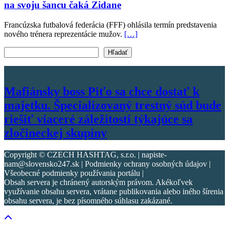
na svoju šancu čaká Zidane
Francúzska futbalová federácia (FFF) ohlásila termín predstavenia
nového trénera reprezentácie mužov.
[…]
Vyhľadať text
Hľadať
Mafiánsky boss Piťo sa chce dostať k
majetku. Špecializovaný trestný súd bude
riešiť viaceré záležitosti týkajúce sa
zločineckej skupiny
Copyright © CZECH HASHTAG, s.r.o. | napiste-
nam@slovensko247.sk | Podmienky ochrany osobných údajov |
Všeobecné podmienky používania portálu |
Obsah servera je chránený autorským právom. Akékoľvek
využívanie obsahu servera, vrátane publikovania alebo iného šírenia
obsahu servera, je bez písomného súhlasu zakázané.