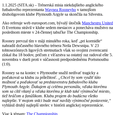
1.1.2025 (SITA.sk) – Trénerská misia niekdajšieho anglického
futbalového reprezentanta
Waynea Rooneyho
v tamojšom
druholigovom klube Plymouth Argyle sa skončila na Silvestra.
Ako referuje web eurosport.com, bývalý útočník
Manchestru United
či Evertonu strávil v klube sedem mesiacov a ponecháva mužstvo na
poslednom mieste v 24-člennej tabuľke The Championship.
Rooney prevzal tím v máji minulého roka, keď „pri kormidle“
nahradil dočasného hlavného trénera Neila Dewsnipa. V 23
tohtosezónnych ligových stretnutiach však so svojimi zverencami
získal iba 18 bodov, pričom z víťazstva sa ostatný raz radoval ešte 5.
novembra v dueli proti v súčasnosti predposlednému Portsmouthu
(1:0).
Rooney sa na koniec v Plymouthe snažil nedívať tragicky a
poďakoval sa klubu za príležitosť.
„Chcel by som využiť túto
možnosť a poďakovať sa predstavenstvu futbalového klubu
Plymouth Argyle. Ďakujem aj celému personálu, vďaka ktorému
som sa cítil vítaný a vďaka ktorému je klub také výnimočné miesto,
tiež hráčom a fanúšikom. Klubu prajem do budúcna všetko
najlepšie. V mojom srdci bude mať navždy výnimočné postavenie,“
vyhlásil druhý najlepší strelec v histórii anglickej reprezentácie.
Viac k témam:
The Championship