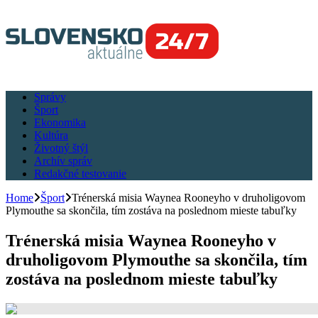
Správy
Šport
Ekonomika
Kultúra
Životný štýl
Archív správ
Redakčné testovanie
Home
Šport
Trénerská misia Waynea Rooneyho v druholigovom
Plymouthe sa skončila, tím zostáva na poslednom mieste tabuľky
Trénerská misia Waynea Rooneyho v
druholigovom Plymouthe sa skončila, tím
zostáva na poslednom mieste tabuľky