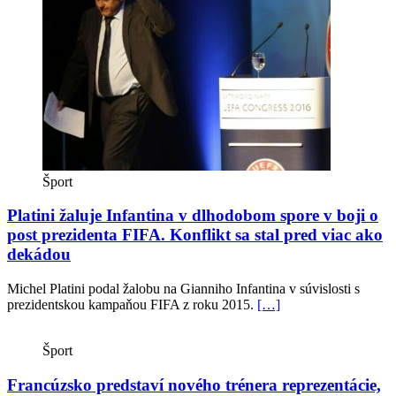
Šport
Platini žaluje Infantina v dlhodobom spore v boji o
post prezidenta FIFA. Konflikt sa stal pred viac ako
dekádou
Michel Platini podal žalobu na Gianniho Infantina v súvislosti s
prezidentskou kampaňou FIFA z roku 2015.
[…]
Šport
Francúzsko predstaví nového trénera reprezentácie,