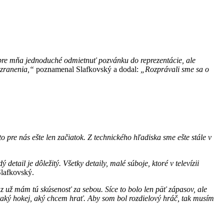
e pre mňa jednoduché odmietnuť pozvánku do reprezentácie, ale
 zranenia,“
poznamenal Slafkovský a dodal:
„Rozprávali sme sa o
o pre nás ešte len začiatok. Z technického hľadiska sme ešte stále v
detail je dôležitý. Všetky detaily, malé súboje, ktoré v televízii
Slafkovský.
Teraz už mám tú skúsenosť za sebou. Síce to bolo len päť zápasov, ale
 taký hokej, aký chcem hrať. Aby som bol rozdielový hráč, tak musím