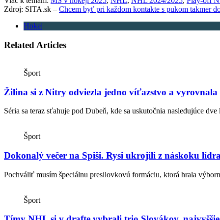
Viac k témam:
MS v hokeji 2025
,
NHL
,
NHL 2024/2025
,
Play-off 
Zdroj: SITA.sk –
Chcem byť pri každom kontakte s pukom takmer do
Hokej
Related Articles
Šport
Žilina si z Nitry odviezla jedno víťazstvo a vyrovnala 
Séria sa teraz sťahuje pod Dubeň, kde sa uskutočnia nasledujúce dve 
Šport
Dokonalý večer na Spiši. Rysi ukrojili z náskoku l
Pochváliť musím špeciálnu presilovkovú formáciu, ktorá hrala výbor
Šport
Tímy NHL si v drafte vybrali trio Slovákov, najvyššie