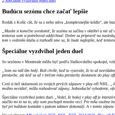
2
Špeciálne vyzdvihol jeden duel
Budúcu sezónu chce začať lepšie
Rodák z Košíc cíti, že sa z neho stáva „komplexnejšie krídlo“, ale bu
„Musím si konečne uvedomiť, že sezóna sa začína v októbri a nie až 
tentoraz som si potreboval oddýchnuť. Dobre sa pripraviť na nasledu
tom s vedením klubu a rozhodli sme sa, že bude najlepšie, keď tento
Špeciálne vyzdvihol jeden duel
So sezónou v Montreale môžu byť podľa Slafkovského spokojní, vzhľ
„Som na náš tím hrdý. Boli chvíle, keď to vyzeralo, že to už nezvládn
prestavbe, ale keď sa už v treťom roku prestavby dostanete do play of
Cení si tiež skúsenosti zo svojich prvých zápasov v play-off NHL.
„J
možno nevidieť, môžu rozhodovať zápasy. Jednoduché vyhodenie, ofsa
Špeciálne vyzdvihol jeden duel.
„Vedel, že hokej v play off je intenzí
stačilo mi to na to, aby som pochopil mnoho vecí. Pre mňa osobne bo
byť pri každom kontakte s pukom takmer dokonalý. A v tomto zápase 