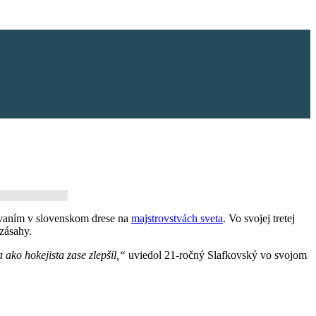
vaním v slovenskom drese na
majstrovstvách sveta
. Vo svojej tretej
 zásahy.
ako hokejista zase zlepšil,“
uviedol 21-ročný Slafkovský vo svojom