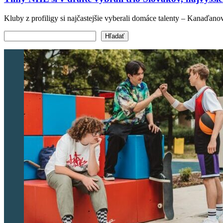
Kluby z profiligy si najčastejšie vyberali domáce talenty – Kanaďan
Vyhľadať text
Hľadať