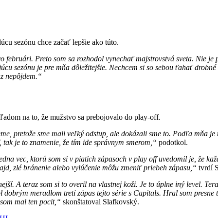
dúcu sezónu chce začať lepšie ako túto.
vo februári. Preto som sa rozhodol vynechať majstrovstvá sveta. Nie j
júcu sezónu je pre mňa dôležitejšie. Nechcem si so sebou ťahať drobné
raz nepôjdem.“
adom na to, že mužstvo sa prebojovalo do play-off.
eme, pretože sme mali veľký odstup, ale dokázali sme to. Podľa mňa je t
f, tak je to znamenie, že tím ide správnym smerom,“
podotkol.
edna vec, ktorú som si v piatich zápasoch v play off uvedomil je, že každý 
jd, zlé bránenie alebo vylúčenie môžu zmeniť priebeh zápasu,“
tvrdí 
vnejší. A teraz som si to overil na vlastnej koži. Je to úplne iný level. 
l dobrým meradlom tretí zápas tejto série s Capitals. Hral som presne
som mal ten pocit,“
skonštatoval Slafkovský.