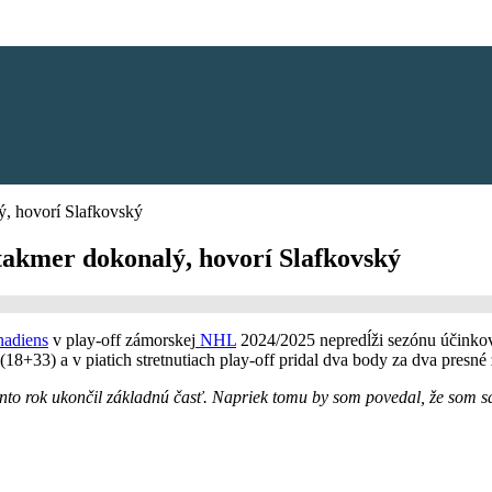
, hovorí Slafkovský
akmer dokonalý, hovorí Slafkovský
nadiens
v play-off zámorskej
NHL
2024/2025 nepredĺži sezónu účinko
18+33) a v piatich stretnutiach play-off pridal dva body za dva presné
nto rok ukončil základnú časť. Napriek tomu by som povedal, že som sa 