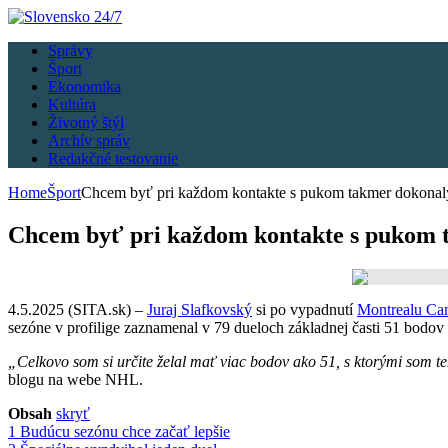
Správy
Šport
Ekonomika
Kultúra
Životný štýl
Archív správ
Redakčné testovanie
Home
Šport
Chcem byť pri každom kontakte s pukom takmer dokonalý
Chcem byť pri každom kontakte s pukom t
4.5.2025 (SITA.sk) –
Juraj Slafkovský
si po vypadnutí
Montrealu Ca
sezóne v profilige zaznamenal v 79 dueloch základnej časti 51 bodov (
„Celkovo som si určite želal mať viac bodov ako 51, s ktorými som te
blogu na webe NHL.
Obsah
skryť
1
Budúcu sezónu chce začať lepšie