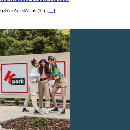
ov (85) a Američanov (52).
[…]