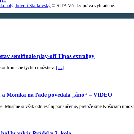
NHL
konalý, hovorí Slafkovský
© SITA Všetky práva vyhradené.
stav semifinále play-off Tipos extraligy
konfrontácie týchto mužstiev.
[…]
ídra a Monika na ľade povedala „áno“ – VIDEO
ne. Musíme si však odniesť aj ponaučenie, pretože sme Košiciam umožn
 bol brankár Prádel v 3. kole