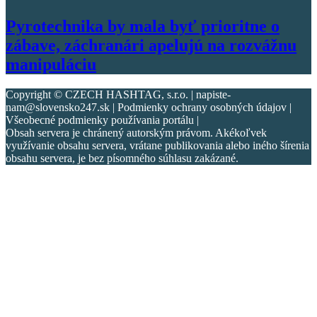
Pyrotechnika by mala byť prioritne o
zábave, záchranári apelujú na rozvážnu
manipuláciu
Copyright © CZECH HASHTAG, s.r.o. | napiste-
nam@slovensko247.sk | Podmienky ochrany osobných údajov |
Všeobecné podmienky používania portálu |
Obsah servera je chránený autorským právom. Akékoľvek
využívanie obsahu servera, vrátane publikovania alebo iného šírenia
obsahu servera, je bez písomného súhlasu zakázané.