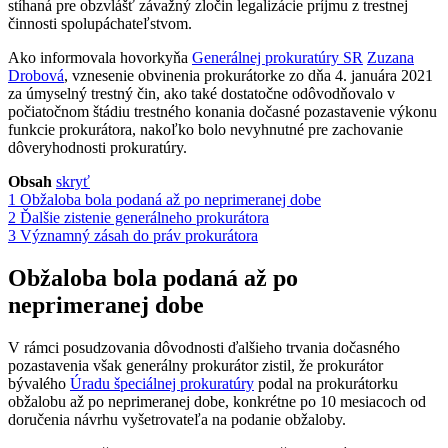
stíhaná pre obzvlášť závažný zločin legalizácie príjmu z trestnej
činnosti spolupáchateľstvom.
Ako informovala hovorkyňa
Generálnej prokuratúry SR
Zuzana
Drobová
, vznesenie obvinenia prokurátorke zo dňa 4. januára 2021
za úmyselný trestný čin, ako také dostatočne odôvodňovalo v
počiatočnom štádiu trestného konania dočasné pozastavenie výkonu
funkcie prokurátora, nakoľko bolo nevyhnutné pre zachovanie
dôveryhodnosti prokuratúry.
Obsah
skryť
1
Obžaloba bola podaná až po neprimeranej dobe
2
Ďalšie zistenie generálneho prokurátora
3
Významný zásah do práv prokurátora
Obžaloba bola podaná až po
neprimeranej dobe
V rámci posudzovania dôvodnosti ďalšieho trvania dočasného
pozastavenia však generálny prokurátor zistil, že prokurátor
bývalého
Úradu špeciálnej prokuratúry
podal na prokurátorku
obžalobu až po neprimeranej dobe, konkrétne po 10 mesiacoch od
doručenia návrhu vyšetrovateľa na podanie obžaloby.