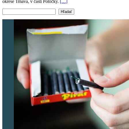
okrese Trnava, v časti Potôčky.
[…]
Vyhľadať text
Hľadať