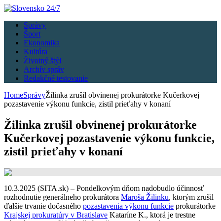
Správy
Šport
Ekonomika
Kultúra
Životný štýl
Archív správ
Redakčné testovanie
Home
Správy
Žilinka zrušil obvinenej prokurátorke Kučerkovej
pozastavenie výkonu funkcie, zistil prieťahy v konaní
Žilinka zrušil obvinenej prokurátorke
Kučerkovej pozastavenie výkonu funkcie,
zistil prieťahy v konaní
10.3.2025 (SITA.sk) – Pondelkovým dňom nadobudlo účinnosť
rozhodnutie generálneho prokurátora
Maroša Žilinku
, ktorým zrušil
ďalšie trvanie dočasného
pozastavenia výkonu funkcie
prokurátorke
Krajskej prokuratúry v Bratislave
Kataríne K., ktorá je trestne