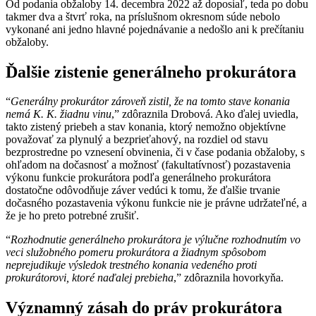
Od podania obžaloby 14. decembra 2022 až doposiaľ, teda po dobu
takmer dva a štvrť roka, na príslušnom okresnom súde nebolo
vykonané ani jedno hlavné pojednávanie a nedošlo ani k prečítaniu
obžaloby.
Ďalšie zistenie generálneho prokurátora
“
Generálny prokurátor zároveň zistil, že na tomto stave konania
nemá K. K. žiadnu vinu
,” zdôraznila Drobová. Ako ďalej uviedla,
takto zistený priebeh a stav konania, ktorý nemožno objektívne
považovať za plynulý a bezprieťahový, na rozdiel od stavu
bezprostredne po vznesení obvinenia, či v čase podania obžaloby, s
ohľadom na dočasnosť a možnosť (fakultatívnosť) pozastavenia
výkonu funkcie prokurátora podľa generálneho prokurátora
dostatočne odôvodňuje záver vedúci k tomu, že ďalšie trvanie
dočasného pozastavenia výkonu funkcie nie je právne udržateľné, a
že je ho preto potrebné zrušiť.
“
Rozhodnutie generálneho prokurátora je výlučne rozhodnutím vo
veci služobného pomeru prokurátora a žiadnym spôsobom
neprejudikuje výsledok trestného konania vedeného proti
prokurátorovi, ktoré naďalej prebieha
,” zdôraznila hovorkyňa.
Významný zásah do práv prokurátora