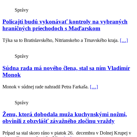
Správy
Policajti budú vykonávať kontroly na vybraných
hraničných priechodoch s Maďarskom
Týka sa to Bratislavského, Nitrianskeho a Trnavského kraja.
[…]
Správy
Súdna rada má nového člena, stal sa ním Vladimír
Monok
Monok v súdnej rade nahradil Petra Farkaša.
[…]
Správy
Ženu, ktorá dobodala muža kuchynskými nožmi,
obvinili z obzvlášť závažného zločinu vraždy
Prípad sa stal skoro ráno v piatok 26. decembra v Dolnej Krupej v