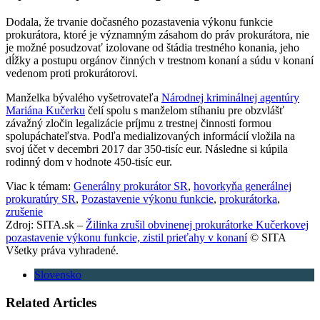
Dodala, že trvanie dočasného pozastavenia výkonu funkcie
prokurátora, ktoré je významným zásahom do práv prokurátora, nie
je možné posudzovať izolovane od štádia trestného konania, jeho
dĺžky a postupu orgánov činných v trestnom konaní a súdu v konaní
vedenom proti prokurátorovi.
Manželka bývalého vyšetrovateľa
Národnej kriminálnej agentúry
Mariána Kučerku
čelí spolu s manželom stíhaniu pre obzvlášť
závažný zločin legalizácie príjmu z trestnej činnosti formou
spolupáchateľstva. Podľa medializovaných informácií vložila na
svoj účet v decembri 2017 dar 350-tisíc eur. Následne si kúpila
rodinný dom v hodnote 450-tisíc eur.
Viac k témam:
Generálny prokurátor SR
,
hovorkyňa generálnej
prokuratúry SR
,
Pozastavenie výkonu funkcie
,
prokurátorka
,
zrušenie
Zdroj: SITA.sk –
Žilinka zrušil obvinenej prokurátorke Kučerkovej
pozastavenie výkonu funkcie, zistil prieťahy v konaní
© SITA
Všetky práva vyhradené.
Slovensko
Related Articles