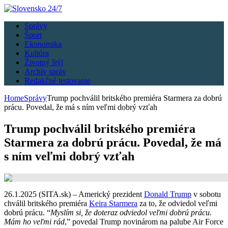
Správy
Šport
Ekonomika
Kultúra
Životný štýl
Archív správ
Redakčné testovanie
Home
Správy
Trump pochválil britského premiéra Starmera za dobrú
prácu. Povedal, že má s ním veľmi dobrý vzťah
Trump pochválil britského premiéra
Starmera za dobrú prácu. Povedal, že má
s ním veľmi dobrý vzťah
26.1.2025 (SITA.sk) – Americký prezident
Donald Trump
v sobotu
chválil britského premiéra
Keira Starmera
za to, že odviedol veľmi
dobrú prácu. “
Myslím si, že doteraz odviedol veľmi dobrú prácu.
Mám ho veľmi rád
,” povedal Trump novinárom na palube Air Force