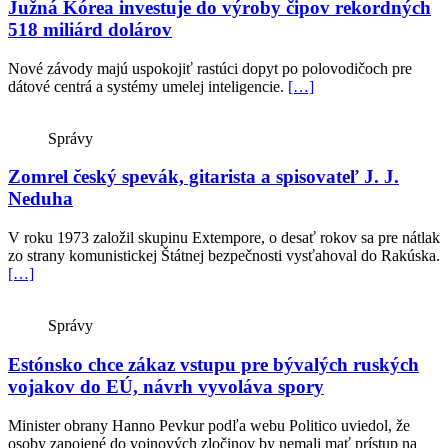
Južná Kórea investuje do výroby čipov rekordných
518 miliárd dolárov
Nové závody majú uspokojiť rastúci dopyt po polovodičoch pre
dátové centrá a systémy umelej inteligencie.
[…]
Správy
Zomrel český spevák, gitarista a spisovateľ J. J.
Neduha
V roku 1973 založil skupinu Extempore, o desať rokov sa pre nátlak
zo strany komunistickej Štátnej bezpečnosti vysťahoval do Rakúska.
[…]
Správy
Estónsko chce zákaz vstupu pre bývalých ruských
vojakov do EÚ, návrh vyvoláva spory
Minister obrany Hanno Pevkur podľa webu Politico uviedol, že
osoby zapojené do vojnových zločinov by nemali mať prístup na