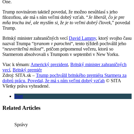
One.
Trump novinárom taktiež povedal, že možno nesúhlasí s jeho
filozofiou, ale má s ním veľmi dobrý vzťah. “
Je liberál, čo je pre
mňa trochu iné, ale myslím si, že je to veľmi dobrý človek
,” povedal
Trump.
Britský minister zahraničných vecí
David Lammy
, ktorý svojho času
nazval Trumpa “
tyranom v parochni
“, tento týždeň pochválil jeho
“
neuveriteľnú milosť
“, pričom pripomenul večeru, ktorú so
Starmerom absolvovali s Trumpom v septembri v New Yorku.
Viac k témam:
Americký prezident
,
Britský minister zahraničných
vecí
,
Britský premiér
Zdroj: SITA.sk –
Trump pochválil britského premiéra Starmera za
dobrú prácu. Povedal, že má s ním veľmi dobrý vzťah
© SITA
Všetky práva vyhradené.
Svet
Related Articles
Správy