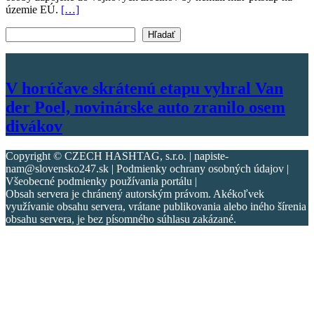
územie EÚ.
[…]
Vyhľadať text
Hľadať
V horúčave skrátenú etapu vyhral Van
der Poel, novinárske auto zranilo osem
divákov
Copyright © CZECH HASHTAG, s.r.o. | napiste-
nam@slovensko247.sk | Podmienky ochrany osobných údajov |
Všeobecné podmienky používania portálu |
Obsah servera je chránený autorským právom. Akékoľvek
využívanie obsahu servera, vrátane publikovania alebo iného šírenia
obsahu servera, je bez písomného súhlasu zakázané.