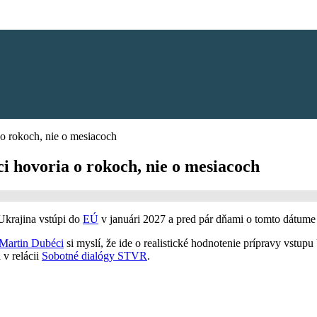
 o rokoch, nie o mesiacoch
ci hovoria o rokoch, nie o mesiacoch
 Ukrajina vstúpi do
EÚ
v januári 2027 a pred pár dňami o tomto dátume 
Martin Dubéci
si myslí, že ide o realistické hodnotenie prípravy vstup
 v relácii
Sobotné dialógy STVR
.