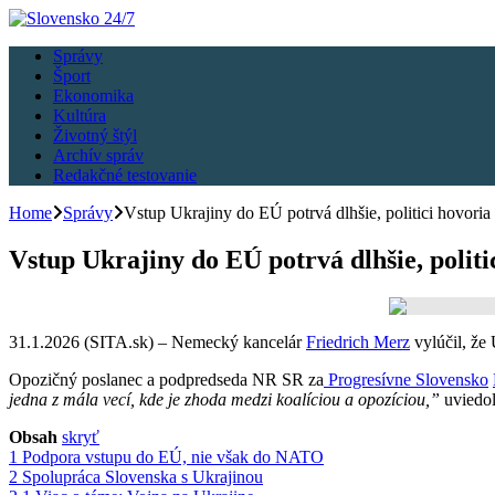
Správy
Šport
Ekonomika
Kultúra
Životný štýl
Archív správ
Redakčné testovanie
Home
Správy
Vstup Ukrajiny do EÚ potrvá dlhšie, politici hovoria
Vstup Ukrajiny do EÚ potrvá dlhšie, politi
31.1.2026 (SITA.sk) – Nemecký kancelár
Friedrich Merz
vylúčil, že
Opozičný poslanec a podpredseda NR SR za
Progresívne Slovensko
jedna z mála vecí, kde je zhoda medzi koalíciou a opozíciou,”
uviedol
Obsah
skryť
1
Podpora vstupu do EÚ, nie však do NATO
2
Spolupráca Slovenska s Ukrajinou