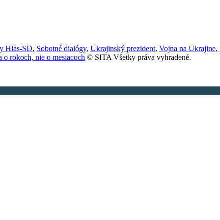
ny Hlas-SD
,
Sobotné dialógy
,
Ukrajinský prezident
,
Vojna na Ukrajine
,
a o rokoch, nie o mesiacoch
© SITA Všetky práva vyhradené.