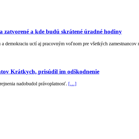
ra zatvorené a kde budú skrátené úradné hodiny
du a demokraciu uctí aj pracovným voľnom pre všetkých zamestnancov 
tov Krátkych, prisúdil im odškodnenie
ejnenia nadobudol právoplatnosť.
[…]