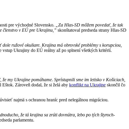
nosti pre východné Slovensko.
„Za Hlas-SD môžem povedať, že tak
me členstvo v EÚ pre Ukrajinu,”
skonštatoval predseda strany Hlas-SD
ť dole ružové okuliare. Krajina má obrovské problémy s korupciou,
 vstup Ukrajiny do EÚ reálny až po splnení všetkých kritérií.
, že my Ukrajine pomáhame. Sprístupnili sme im letisko v Košiciach,
Eštok. Zároveň dodal, že si želá aby
konflikt na Ukrajine
skončil čo
úvisieť najmä s ochranou hraníc pred nelegálnou migráciou.
dnoducho, že tá krajina sa zrúti dovnútra, lebo po tých štyroch-
edseda parlamentu.