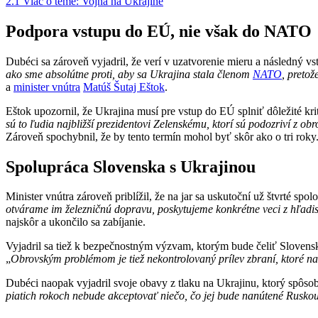
2.1
Viac o téme: Vojna na Ukrajine
Podpora vstupu do EÚ, nie však do NATO
Dubéci sa zároveň vyjadril, že verí v uzatvorenie mieru a následný
ako sme absolútne proti, aby sa Ukrajina stala členom
NATO
, preto
a
minister vnútra
Matúš Šutaj Eštok
.
Eštok upozornil, že Ukrajina musí pre vstup do EÚ splniť dôležité krit
sú to ľudia najbližší prezidentovi Zelenskému, ktorí sú podozriví z o
Zároveň spochybnil, že by tento termín mohol byť skôr ako o tri roky
Spolupráca Slovenska s Ukrajinou
Minister vnútra zároveň priblížil, že na jar sa uskutoční už štvrté sp
otvárame im železničnú dopravu, poskytujeme konkrétne veci z hľadis
najskôr a ukončilo sa zabíjanie.
Vyjadril sa tiež k bezpečnostným výzvam, ktorým bude čeliť Slovensk
„
Obrovským problémom je tiež nekontrolovaný prílev zbraní, ktoré n
Dubéci naopak vyjadril svoje obavy z tlaku na Ukrajinu, ktorý spôso
piatich rokoch nebude akceptovať niečo, čo jej bude nanútené Ruskou