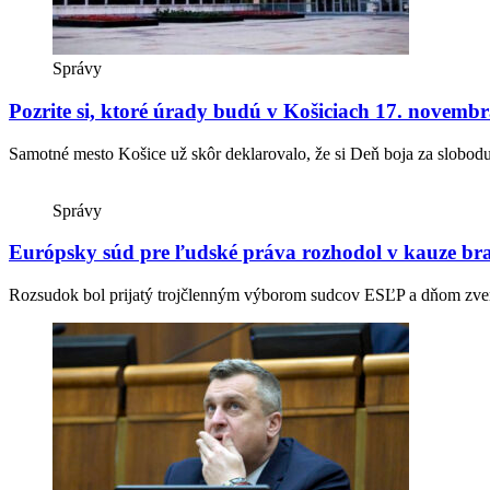
Správy
Pozrite si, ktoré úrady budú v Košiciach 17. novemb
Samotné mesto Košice už skôr deklarovalo, že si Deň boja za slobo
Správy
Európsky súd pre ľudské práva rozhodol v kauze bra
Rozsudok bol prijatý trojčlenným výborom sudcov ESĽP a dňom zver