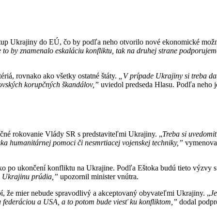
 vstup Ukrajiny do EÚ, čo by podľa neho otvorilo nové ekonomické mož
že to by znamenalo eskaláciu konfliktu, tak na druhej strane podporuje
ériá, rovnako ako všetky ostatné štáty.
„V prípade Ukrajiny si treba da
brovských korupčných škandálov,”
uviedol predseda Hlasu. Podľa neho je
.
oločné rokovanie Vlády SR s predstaviteľmi Ukrajiny. „
Treba si uvedomiť
ka humanitárnej pomoci či nesmrtiacej vojenskej techniky,”
vymenoval 
o po ukončení konfliktu na Ukrajine. Podľa Eštoka budú tieto výzvy s
a Ukrajinu prúdia,”
upozornil minister vnútra.
bí, že mier nebude spravodlivý a akceptovaný obyvateľmi Ukrajiny. „
Je
 federáciou a USA, a to potom bude viesť ku konfliktom,”
dodal podpr