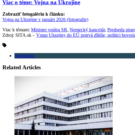
Viac o téme: Vojna na Ukrajine
Zobraziť fotogalériu k článku:
Vojna na Ukrajine v januári 2026 (fotografie)
Viac k témam:
Minister vnútra SR
,
Nemecký kancelár
,
Predseda stra
Zdroj: SITA.sk –
Vstup Ukrajiny do EÚ potrvá dlhšie, politici hovori
Slovensko
Related Articles