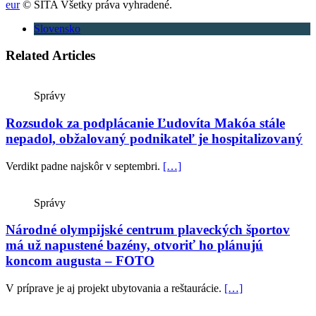
eur
© SITA Všetky práva vyhradené.
Slovensko
Related Articles
Správy
Rozsudok za podplácanie Ľudovíta Makóa stále
nepadol, obžalovaný podnikateľ je hospitalizovaný
Verdikt padne najskôr v septembri.
[…]
Správy
Národné olympijské centrum plaveckých športov
má už napustené bazény, otvoriť ho plánujú
koncom augusta – FOTO
V príprave je aj projekt ubytovania a reštaurácie.
[…]