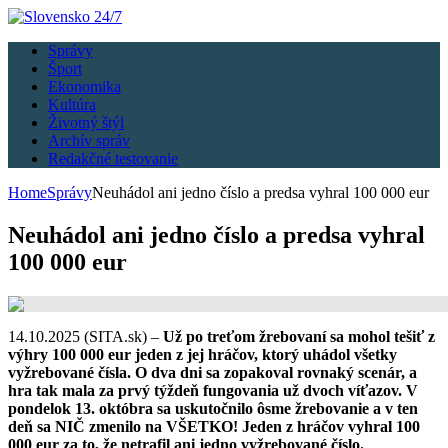
Správy
Šport
Ekonomika
Kultúra
Životný štýl
Archív správ
Redakčné testovanie
Home
Správy
Neuhádol ani jedno číslo a predsa vyhral 100 000 eur
Neuhádol ani jedno číslo a predsa vyhral
100 000 eur
14.10.2025 (SITA.sk) –
Už po treťom žrebovaní sa mohol tešiť z
výhry 100 000 eur jeden z jej hráčov, ktorý uhádol všetky
vyžrebované čísla. O dva dni sa zopakoval rovnaký scenár, a
hra tak mala za prvý týždeň fungovania už dvoch víťazov. V
pondelok 13. októbra sa uskutočnilo ôsme žrebovanie a v ten
deň sa NIČ zmenilo na VŠETKO! Jeden z hráčov vyhral 100
000 eur za to, že netrafil ani jedno vyžrebované číslo.