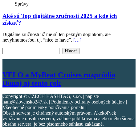
Správy
Aké sú Top digitálne zručnosti 2025 a kde ich
získať?
Digitálne zručnosti už nie sú len pekným doplnkom, ale
nevyhnutnosťou. t.j. “nice to have”.
[…]
Vyhľadať text
Hľadať
VELO a MyBeat Cruises rozprúdia
Dunaj aj tento rok
Copyright © CZECH HASHTAG, s.r.o. | napiste-
nam@slovensko247.sk | Podmienky ochrany osobných údajov |
Všeobecné podmienky používania portálu |
Obsah servera je chránený autorským právom. Akékoľvek
využívanie obsahu servera, vrátane publikovania alebo iného šírenia
obsahu servera, je bez písomného súhlasu zakázané.