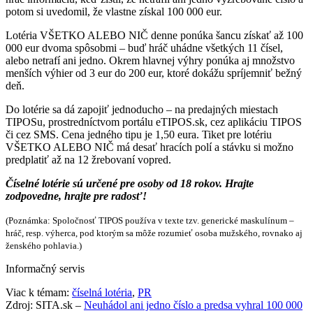
potom si uvedomil, že vlastne získal 100 000 eur.
Lotéria VŠETKO ALEBO NIČ denne ponúka šancu získať až 100
000 eur dvoma spôsobmi – buď hráč uhádne všetkých 11 čísel,
alebo netrafí ani jedno. Okrem hlavnej výhry ponúka aj množstvo
menších výhier od 3 eur do 200 eur, ktoré dokážu spríjemniť bežný
deň.
Do lotérie sa dá zapojiť jednoducho – na predajných miestach
TIPOSu, prostredníctvom portálu eTIPOS.sk, cez aplikáciu TIPOS
či cez SMS. Cena jedného tipu je 1,50 eura. Tiket pre lotériu
VŠETKO ALEBO NIČ má desať hracích polí a stávku si možno
predplatiť až na 12 žrebovaní vopred.
Číselné lotérie sú určené pre osoby od 18 rokov. Hrajte
zodpovedne, hrajte pre radosť!
(Poznámka: Spoločnosť TIPOS používa v texte tzv. generické maskulínum –
hráč, resp. výherca, pod ktorým sa môže rozumieť osoba mužského, rovnako aj
ženského pohlavia.)
Informačný servis
Viac k témam:
číselná lotéria
,
PR
Zdroj: SITA.sk –
Neuhádol ani jedno číslo a predsa vyhral 100 000