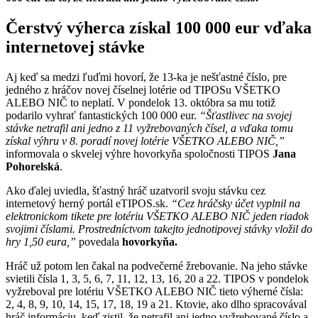
Čerstvý výherca získal 100 000 eur vďaka
internetovej stávke
Aj keď sa medzi ľuďmi hovorí, že 13-ka je nešťastné číslo, pre
jedného z hráčov novej číselnej lotérie od TIPOSu VŠETKO
ALEBO NIČ to neplatí. V pondelok 13. októbra sa mu totiž
podarilo vyhrať fantastických 100 000 eur.
“Šťastlivec na svojej
stávke netrafil ani jedno z 11 vyžrebovaných čísel, a vďaka tomu
získal výhru v 8. poradí novej lotérie VŠETKO ALEBO NIČ,”
informovala o skvelej výhre hovorkyňa spoločnosti TIPOS
Jana
Pohorelská
.
Ako ďalej uviedla, šťastný hráč uzatvoril svoju stávku cez
internetový herný portál eTIPOS.sk.
“Cez hráčsky účet vyplnil na
elektronickom tikete pre lotériu VŠETKO ALEBO NIČ jeden riadok
svojimi číslami. Prostredníctvom takejto jednotipovej stávky vložil do
hry 1,50 eura,”
povedala
hovorkyňa.
Hráč už potom len čakal na podvečerné žrebovanie. Na jeho stávke
svietili čísla 1, 3, 5, 6, 7, 11, 12, 13, 16, 20 a 22. TIPOS v pondelok
vyžreboval pre lotériu VŠETKO ALEBO NIČ tieto výherné čísla:
2, 4, 8, 9, 10, 14, 15, 17, 18, 19 a 21. Ktovie, ako dlho spracovával
hráč informáciu, keď zistil, že netrafil ani jedno vyžrebované číslo a