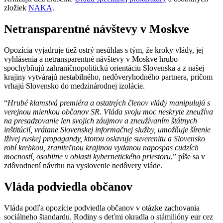
zložiek
NAKA
.
Netransparentné návštevy v Moskve
Opozícia vyjadruje tiež ostrý nesúhlas s tým, že kroky vlády, jej
vyhlásenia a netransparentné návštevy v Moskve hrubo
spochybňujú zahraničnopolitickú orientáciu Slovenska a z našej
krajiny vytvárajú nestabilného, nedôveryhodného partnera, pričom
vrhajú Slovensko do medzinárodnej izolácie.
“
Hrubé klamstvá premiéra a ostatných členov vlády manipulujú s
verejnou mienkou občanov SR. Vláda svoju moc neskryte zneužíva
na presadzovanie len svojich záujmov a zneužívaním štátnych
inštitúcií, vrátane Slovenskej informačnej služby, umožňuje šírenie
lživej ruskej propagandy, ktorou oslavuje suverenitu a Slovensko
robí krehkou, zraniteľnou krajinou vydanou napospas cudzích
mocností, osobitne v oblasti kybernetického priestoru
,” píše sa v
zdôvodnení návrhu na vyslovenie nedôvery vláde.
Vláda podviedla občanov
Vláda podľa opozície podviedla občanov v otázke zachovania
sociálneho štandardu. Rodiny s deťmi okradla o stámilióny eur cez