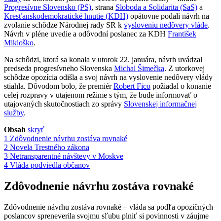
Progresívne Slovensko (PS)
, strana
Sloboda a Solidarita (SaS)
a
Kresťanskodemokratické hnutie (KDH)
opätovne podali návrh na
zvolanie schôdze Národnej rady SR k
vysloveniu nedôvery vláde
.
Návrh v pléne uvedie a odôvodní poslanec za KDH
František
Mikloško
.
Na schôdzi, ktorá sa konala v utorok 22. januára, návrh uvádzal
predseda progresívneho Slovenska
Michal Šimečka
. Z utorkovej
schôdze opozícia odišla a svoj návrh na vyslovenie nedôvery vlády
stiahla. Dôvodom bolo, že premiér
Robert Fico
požiadal o konanie
celej rozpravy v utajenom režime s tým, že bude informovať o
utajovaných skutočnostiach zo správy
Slovenskej informačnej
služby
.
Obsah
skryť
1
Zdôvodnenie návrhu zostáva rovnaké
2
Novela Trestného zákona
3
Netransparentné návštevy v Moskve
4
Vláda podviedla občanov
Zdôvodnenie návrhu zostáva rovnaké
Zdôvodnenie návrhu zostáva rovnaké – vláda sa podľa opozičných
poslancov spreneverila svojmu sľubu plniť si povinnosti v záujme