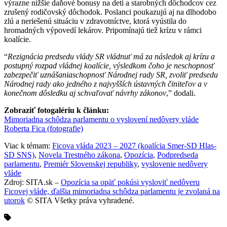
výrazne nižšie daňové bonusy na deti a starobných dôchodcov cez
zrušený rodičovský dôchodok. Poslanci poukazujú aj na dlhodobo
zlú a neriešenú situáciu v zdravotníctve, ktorá vyústila do
hromadných výpovedí lekárov. Pripomínajú tiež krízu v rámci
koalície.
“
Rezignácia predsedu vlády SR vládnuť má za následok aj krízu a
postupný rozpad vládnej koalície, výsledkom čoho je neschopnosť
zabezpečiť uznášaniaschopnosť Národnej rady SR, zvoliť predsedu
Národnej rady ako jedného z najvyšších ústavných činiteľov a v
konečnom dôsledku aj schvaľovať návrhy zákonov
,” dodali.
Zobraziť fotogalériu k článku:
Mimoriadna schôdza parlamentu o vyslovení nedôvery vláde
Roberta Fica (fotografie)
Viac k témam:
Ficova vláda 2023 – 2027 (koalícia Smer-SD Hlas-
SD SNS)
,
Novela Trestného zákona
,
Opozícia
,
Podpredseda
parlamentu
,
Premiér Slovenskej republiky
,
vyslovenie nedôvery
vláde
Zdroj: SITA.sk –
Opozícia sa opäť pokúsi vysloviť nedôveru
Ficovej vláde, ďalšia mimoriadna schôdza parlamentu je zvolaná na
utorok
© SITA Všetky práva vyhradené.