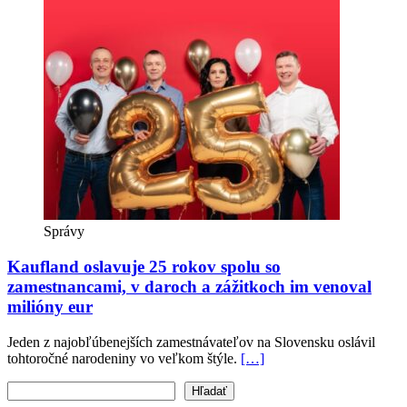
Správy
Kaufland oslavuje 25 rokov spolu so
zamestnancami, v daroch a zážitkoch im venoval
milióny eur
Jeden z najobľúbenejších zamestnávateľov na Slovensku oslávil
tohtoročné narodeniny vo veľkom štýle.
[…]
Vyhľadať text
Hľadať