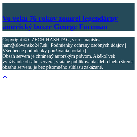
Vo veku 76 rokov zomrel legendárny
americký boxer George Foreman
Copyright © CZECH HASHTAG, s.r.o. | napiste-
nam@slovensko247.sk | Podmienky ochrany osobných údajov |
Všeobecné podmienky používania portálu |
Obsah servera je chránený autorským právom. Akékoľvek
využívanie obsahu servera, vrátane publikovania alebo iného šírenia
obsahu servera, je bez písomného súhlasu zakázané.