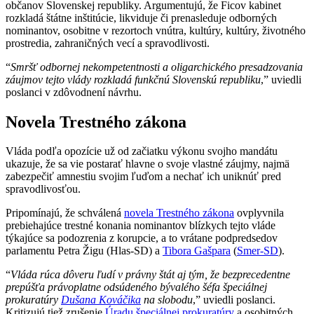
občanov Slovenskej republiky. Argumentujú, že Ficov kabinet
rozkladá štátne inštitúcie, likviduje či prenasleduje odborných
nominantov, osobitne v rezortoch vnútra, kultúry, kultúry, životného
prostredia, zahraničných vecí a spravodlivosti.
“
Smršť odbornej nekompetentnosti a oligarchického presadzovania
záujmov tejto vlády rozkladá funkčnú Slovenskú republiku
,” uviedli
poslanci v zdôvodnení návrhu.
Novela Trestného zákona
Vláda podľa opozície už od začiatku výkonu svojho mandátu
ukazuje, že sa vie postarať hlavne o svoje vlastné záujmy, najmä
zabezpečiť amnestiu svojim ľuďom a nechať ich uniknúť pred
spravodlivosťou.
Pripomínajú, že schválená
novela Trestného zákona
ovplyvnila
prebiehajúce trestné konania nominantov blízkych tejto vláde
týkajúce sa podozrenia z korupcie, a to vrátane podpredsedov
parlamentu Petra Žigu (Hlas-SD) a
Tibora Gašpara
(
Smer-SD
).
“
Vláda rúca dôveru ľudí v právny štát aj tým, že bezprecedentne
prepúšťa právoplatne odsúdeného bývalého šéfa špeciálnej
prokuratúry
Dušana Kováčika
na slobodu
,” uviedli poslanci.
Kritizujú tiež zrušenie
Úradu špeciálnej prokuratúry
a osobitných