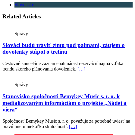
Slovensko
Related Articles
Správy
Slováci budú tráviť zimu pod palmami, záujem o
dovolenky stúpol o tretinu
Cestovné kancelárie zaznamenali nárast rezervácií najmä vďaka
trendu skorého plánovania dovoleniek.
[…]
Správy
Stanovisko spoločnosti Bemykey Music s. r. o. k
medializovaným informáciám o projekte „Nádej a
viera“
Spoločnosť Bemykey Music s. r. o. považuje za potrebné uviesť na
pravú mieru niekoľko skutočností.
[…]