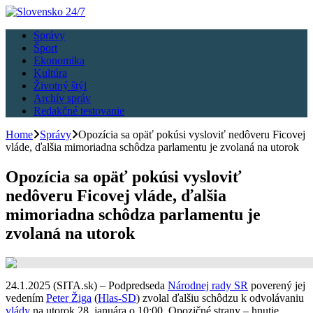
Správy
Šport
Ekonomika
Kultúra
Životný štýl
Archív správ
Redakčné testovanie
Home
Správy
Opozícia sa opäť pokúsi vysloviť nedôveru Ficovej
vláde, ďalšia mimoriadna schôdza parlamentu je zvolaná na utorok
Opozícia sa opäť pokúsi vysloviť
nedôveru Ficovej vláde, ďalšia
mimoriadna schôdza parlamentu je
zvolaná na utorok
24.1.2025 (SITA.sk) – Podpredseda
Národnej rady SR
poverený jej
vedením
Peter Žiga
(
Hlas-SD
) zvolal ďalšiu schôdzu k odvolávaniu
vlády
na utorok 28. januára o 10:00. Opozičné strany – hnutie